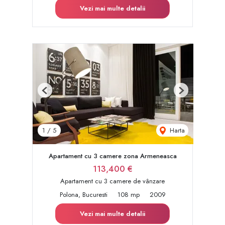
Vezi mai multe detalii
Previous
Next
Harta
1
/
5
Apartament cu 3 camere zona Armeneasca
113,400 €
Apartament cu 3 camere de vânzare
Polona, Bucuresti
108 mp
2009
Vezi mai multe detalii