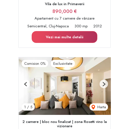
Vila de lux in Primaverii
890,000 €
Apartament cu 7 camere de vânzare
Semicentral, Cluj-Napoca
300 mp
2012
Vezi mai multe detalii
Comision 0%
Exclusivitate
Previous
Next
Harta
1
/
5
2 camere | bloc nou finalizat | zona Rosetti vino la
vizionare