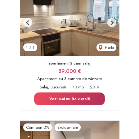
Previous
Next
Harta
1
/
1
apartament 3 cam salaj
89,000 €
Apartament cu 3 camere de vânzare
Salaj, Bucuresti
70 mp
2019
Vezi mai multe detalii
Comision 0%
Exclusivitate