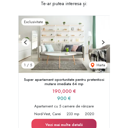
Te-ar putea interesa și:
Exclusivitate
Previous
Next
Harta
1
/
5
Super apartament oportunitate pentru pretentiosi
mutare imediata 64 mp
190,000 €
900 €
Apartament cu 5 camere de vânzare
Nord-Vest, Carei
233 mp
2020
Vezi mai multe detalii