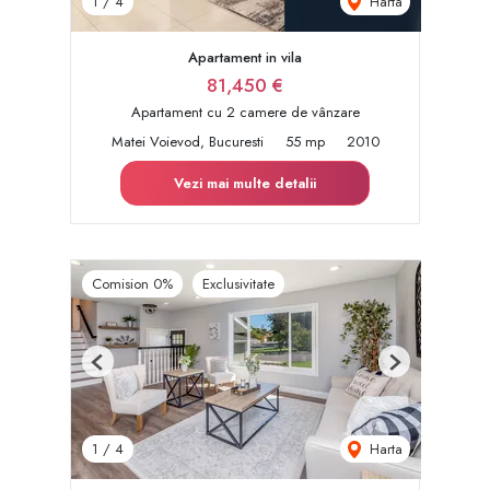
Harta
1
/
4
Apartament in vila
81,450 €
Apartament cu 2 camere de vânzare
Matei Voievod, Bucuresti
55 mp
2010
Vezi mai multe detalii
Comision 0%
Exclusivitate
Previous
Next
Harta
1
/
4