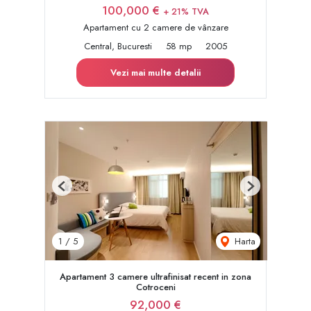
100,000 €
+ 21% TVA
Apartament cu 2 camere de vânzare
Central, Bucuresti
58 mp
2005
Vezi mai multe detalii
Previous
Next
Harta
1
/
5
Apartament 3 camere ultrafinisat recent in zona
Cotroceni
92,000 €