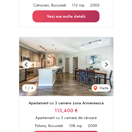
Cotroceni, Bucuresti
112 mp
2005
Vezi mai multe detalii
Previous
Next
Harta
1
/
4
Apartament cu 3 camere zona Armeneasca
113,400 €
Apartament cu 3 camere de vânzare
Polona, Bucuresti
108 mp
2009