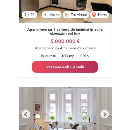
Video
Tur virtual
Harta
1
/
21
Apartament cu 4 camere de închiriat în zona
Alexandru cel Bun
5,000,000 €
Apartament cu 4 camere de vânzare
Bucuresti
100 mp
2016
Vezi mai multe detalii
Previous
Next