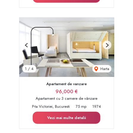
Previous
Next
Harta
1
/
4
Apartament de vanzare
96,000 €
Apartament cu 3 camere de vânzare
P-ta Victoriei, Bucuresti
75 mp
1974
Vezi mai multe detalii