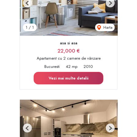
Previous
Next
Harta
1
/
1
asa si asa
22,000 €
Apartament cu 2 camere de vânzare
Bucuresti
42 mp
2010
Vezi mai multe detalii
Previous
Next