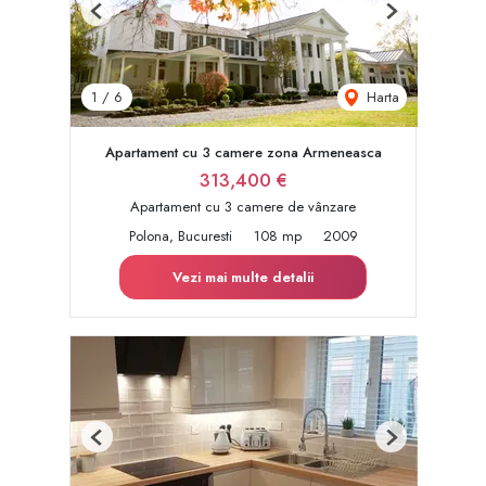
Previous
Next
Harta
1
/
6
Apartament cu 3 camere zona Armeneasca
313,400 €
Apartament cu 3 camere de vânzare
Polona, Bucuresti
108 mp
2009
Vezi mai multe detalii
Previous
Next