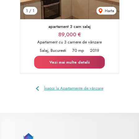
Harta
1
/
1
apartament 3 cam salaj
89,000 €
Apartament cu 3 camere de vânzare
Salaj, Bucuresti
70 mp
2019
Vezi mai multe detalii
Înapoi la Apartamente de vânzare