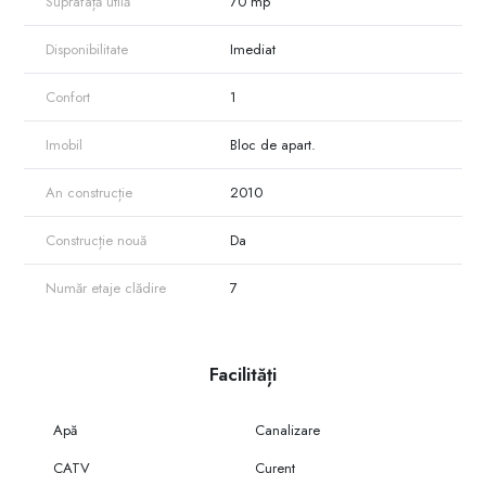
Suprafață utilă
70 mp
Disponibilitate
Imediat
Confort
1
Imobil
Bloc de apart.
An construcție
2010
Construcție nouă
Da
Număr etaje clădire
7
Facilități
Apă
Canalizare
CATV
Curent