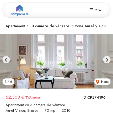
Meniu
Apartament cu 3 camere de vânzare în zona Aurel Vlaicu
Previous
Next
Harta
1
/
6
62,300 €
ID CP274196
TVA inclus
Apartament cu 3 camere de vânzare
Aurel Vlaicu, Brasov
70 mp
2010