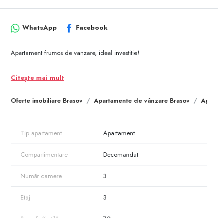
WhatsApp
Facebook
Apartament frumos de vanzare, ideal investitie!
Citește mai mult
Oferte imobiliare Brasov
Apartamente de vânzare Brasov
Apart
Tip apartament
Apartament
Compartimentare
Decomandat
Număr camere
3
Etaj
3