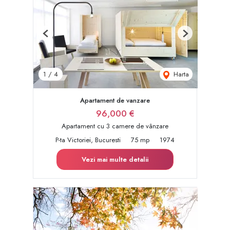
Previous
Next
Harta
1
/
4
Apartament de vanzare
96,000 €
Apartament cu 3 camere de vânzare
P-ta Victoriei, Bucuresti
75 mp
1974
Vezi mai multe detalii