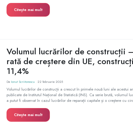
Citește mai mult
Volumul lucrărilor de construcții 
rată de creștere din UE, construcț
11,4%
De
Ionut Scriitorescu
·
22 februarie 2025
Volumul lucrărilor de construcții a crescut în primele nouă luni ale acestui
publicate de Institutul Național de Statistică (INS). Ca serie brută, volumul 
a putut fi observat în cazul lucrărilor de reparații capitale și o creștere cu cir
Citește mai mult