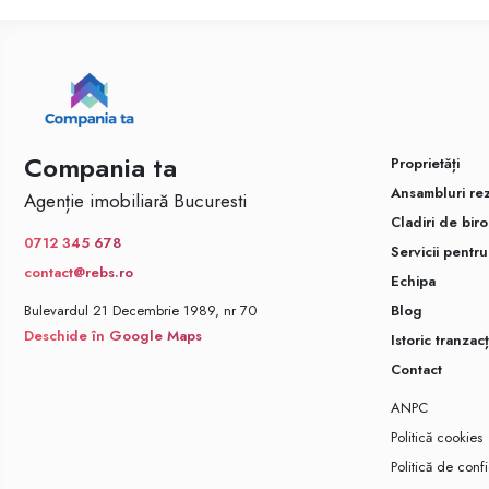
Compania ta
Proprietăți
Ansambluri rez
Agenție imobiliară Bucuresti
Cladiri de biro
0712 345 678
Servicii pentr
contact@rebs.ro
Echipa
Bulevardul 21 Decembrie 1989, nr 70
Blog
Deschide în Google Maps
Istoric tranzacț
Contact
ANPC
Politică cookies
Politică de confi