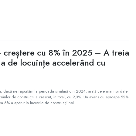
– creștere cu 8% în 2025 – A treia
ia de locuințe accelerând cu
 an, dacă ne raportăm la perioada similară din 2024, arată cele mai noi date
lucrărilor de construcții a crescut, în total, cu 9,3%. Un avans cu aproape 52%
ca 6% a apărut la lucrările de construcții noi....