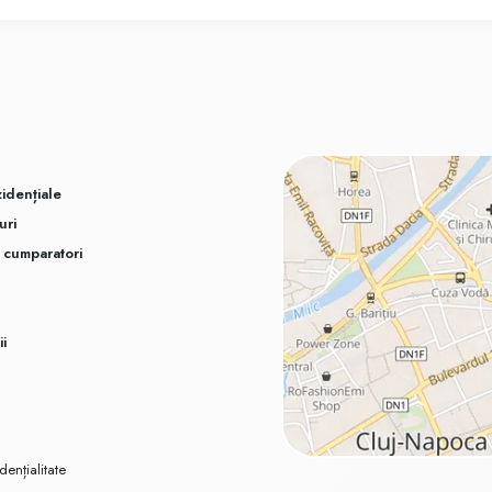
idențiale
uri
u cumparatori
ii
dențialitate