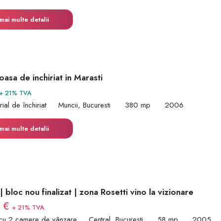
mai multe detalii
oasa de inchiriat in Marasti
+ 21% TVA
rial de închiriat
Muncii, Bucuresti
380 mp
2006
mai multe detalii
 bloc nou finalizat | zona Rosetti vino la vizionare
0 €
+ 21% TVA
cu 2 camere de vânzare
Central, Bucuresti
58 mp
2005