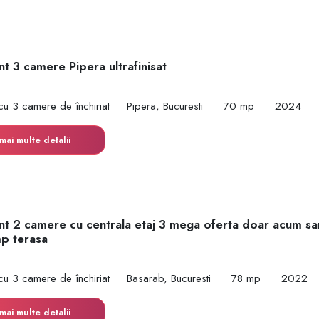
t 3 camere Pipera ultrafinisat
cu 3 camere de închiriat
Pipera, Bucuresti
70 mp
2024
mai multe detalii
t 2 camere cu centrala etaj 3 mega oferta doar acum sa
mp terasa
cu 3 camere de închiriat
Basarab, Bucuresti
78 mp
2022
mai multe detalii