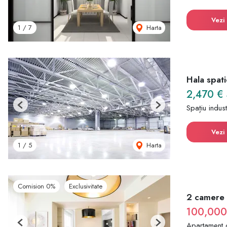
Vezi 
Harta
1
/
7
Hala spati
2,470 €
Spațiu indust
Previous
Next
Vezi 
Harta
1
/
5
Comision 0%
Exclusivitate
2 camere |
100,00
Apartament 
Previous
Next