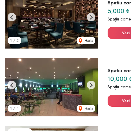
Spatiu com
5,000 
Spațiu comer
Previous
Next
Vezi 
Harta
1
/
2
Spatiu com
10,000 
Spațiu comer
Previous
Next
Vezi 
Harta
1
/
4