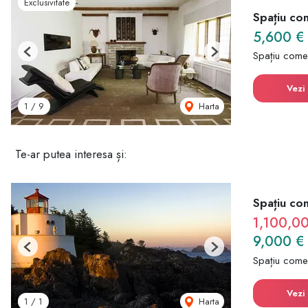
Exclusivitate
Spațiu co
5,600 €
Spațiu comer
Previous
Next
Vezi 
Harta
1
/
9
Te-ar putea interesa și:
Spațiu co
1,100,0
9,000 €
Previous
Next
Spațiu come
Vezi 
Harta
1
/
1