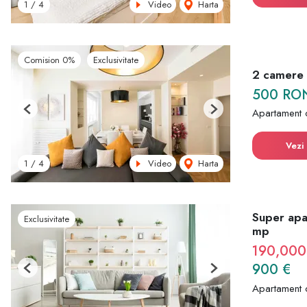
Video
Harta
1
/
4
Comision 0%
Exclusivitate
2 camere |
500 RO
Apartament 
Previous
Next
Vezi 
Video
Harta
1
/
4
Super apa
Exclusivitate
mp
190,000
900 €
Previous
Next
Apartament 