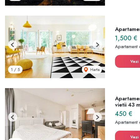
Apartamen
1,500 €
Apartament 
Previous
Next
Vezi 
Harta
1
/
5
Apartamen
vietii 43 
450 €
Previous
Next
Apartament 
Vezi 