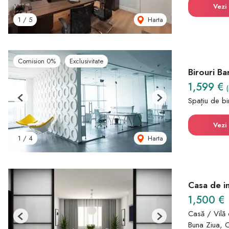
Vezi 
Harta
1
/
5
Comision 0%
Exclusivitate
Birouri B
1,599 €
Spațiu de bir
Previous
Next
Vezi 
Harta
1
/
4
Casa de inc
1,500 €
Casă / Vilă 
Previous
Next
Buna Ziua, 