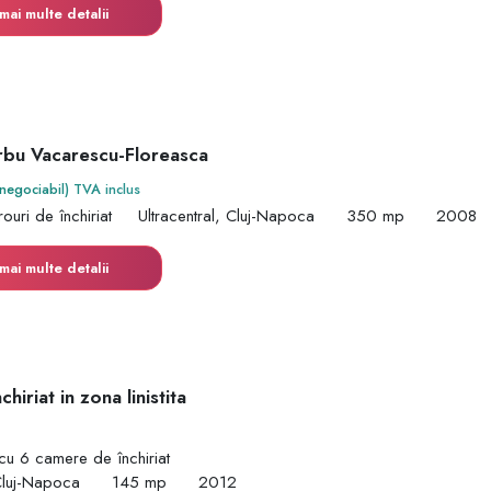
mai multe detalii
arbu Vacarescu-Floreasca
(negociabil) TVA inclus
ouri de închiriat
Ultracentral, Cluj-Napoca
350 mp
2008
mai multe detalii
hiriat in zona linistita
cu 6 camere de închiriat
Cluj-Napoca
145 mp
2012