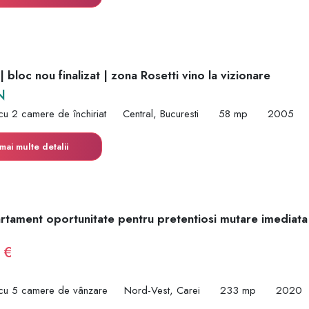
 bloc nou finalizat | zona Rosetti vino la vizionare
N
cu 2 camere de închiriat
Central, Bucuresti
58 mp
2005
mai multe detalii
rtament oportunitate pentru pretentiosi mutare imediat
 €
cu 5 camere de vânzare
Nord-Vest, Carei
233 mp
2020