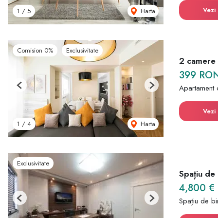
Vezi 
Harta
1
/
5
Comision 0%
Exclusivitate
2 camere |
399 RO
Apartament 
Previous
Next
Vezi 
Harta
1
/
4
Exclusivitate
Spațiu de
4,800 €
Spațiu de bir
Previous
Next