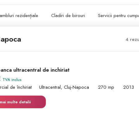
ambluri rezidențiale
Cladiri de birouri
Servicii pentru cumpa
-Napoca
4 rezu
nca ultracentral de inchiriat
€
TVA inclus
cial de închiriat
Ultracentral, Cluj-Napoca
270 mp
2013
mai multe detalii