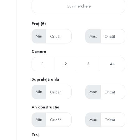
Preț (€)
Min
Max
Camere
1
2
3
4+
Suprafață utilă
Min
Max
An construcție
Min
Max
Etaj