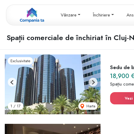
Vânzare
Închiriere
Ans
Spații comerciale de închiriat în Cluj
Exclusivitate
Sedu de ba
18,900 
Spațiu comer
Previous
Next
Vezi 
Harta
1
/
17