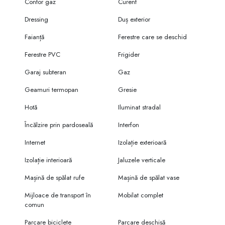
Contor gaz
Curent
Dressing
Duș exterior
Faianță
Ferestre care se deschid
Ferestre PVC
Frigider
Garaj subteran
Gaz
Geamuri termopan
Gresie
Hotă
Iluminat stradal
Încălzire prin pardoseală
Interfon
Internet
Izolație exterioară
Izolație interioară
Jaluzele verticale
Mașină de spălat rufe
Mașină de spălat vase
Mijloace de transport în
Mobilat complet
comun
Parcare biciclete
Parcare deschisă