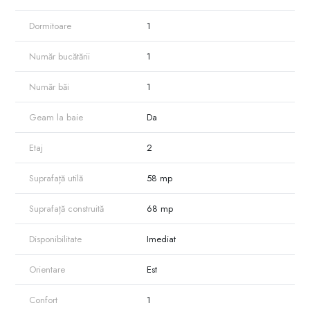
Dormitoare
1
Număr bucătării
1
Număr băi
1
Geam la baie
Da
Etaj
2
Suprafață utilă
58 mp
Suprafață construită
68 mp
Disponibilitate
Imediat
Orientare
Est
Confort
1