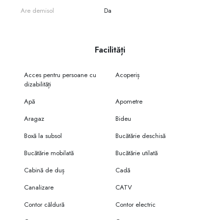
Are demisol
Da
Facilități
Acces pentru persoane cu
Acoperiș
dizabilități
Apă
Apometre
Aragaz
Bideu
Boxă la subsol
Bucătărie deschisă
Bucătărie mobilată
Bucătărie utilată
Cabină de duș
Cadă
Canalizare
CATV
Contor căldură
Contor electric