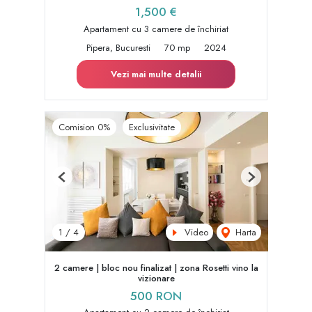
1,500 €
Apartament cu 3 camere de închiriat
Pipera, Bucuresti
70 mp
2024
Vezi mai multe detalii
Comision 0%
Exclusivitate
Previous
Next
Video
Harta
1
/
4
2 camere | bloc nou finalizat | zona Rosetti vino la
vizionare
500 RON