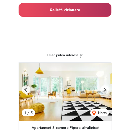
Solicită vizionare
Te-ar putea interesa și:
Previous
Next
Harta
1
/
5
Apartament 3 camere Pipera ultrafinisat