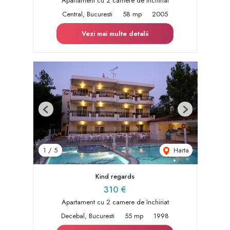
Apartament cu 2 camere de închiriat
Central, Bucuresti
58 mp
2005
Vezi mai multe detalii
Previous
Next
Harta
1
/
5
Kind regards
310 €
Apartament cu 2 camere de închiriat
Decebal, Bucuresti
55 mp
1998