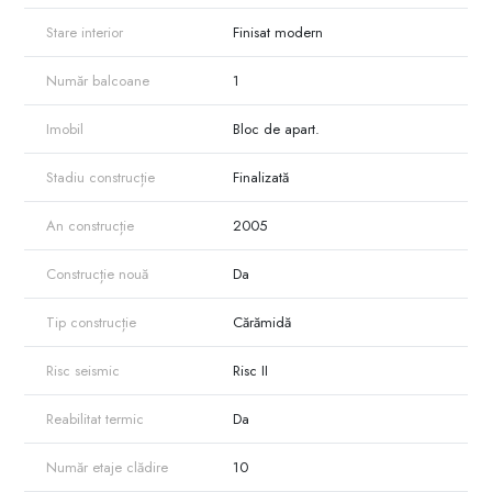
Stare interior
Finisat modern
Număr balcoane
1
Imobil
Bloc de apart.
Stadiu construcție
Finalizată
An construcție
2005
Construcție nouă
Da
Tip construcție
Cărămidă
Risc seismic
Risc II
Reabilitat termic
Da
Număr etaje clădire
10