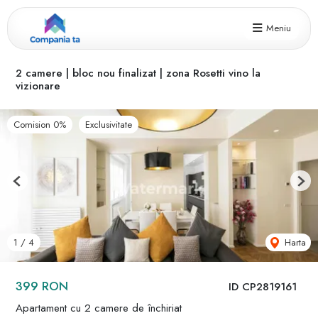
Meniu
2 camere | bloc nou finalizat | zona Rosetti vino la
vizionare
Comision 0%
Exclusivitate
Previous
Next
Harta
1
/
4
399 RON
ID CP2819161
Apartament cu 2 camere de închiriat