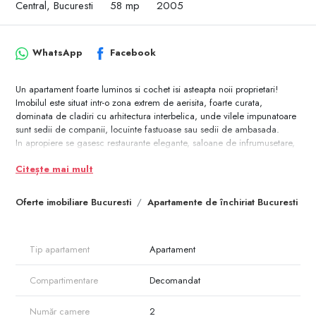
Central, Bucuresti
58 mp
2005
WhatsApp
Facebook
Un apartament foarte luminos si cochet isi asteapta noii proprietari!
Imobilul este situat intr-o zona extrem de aerisita, foarte curata,
dominata de cladiri cu arhitectura interbelica, unde vilele impunatoare
sunt sedii de companii, locuinte fastuoase sau sedii de ambasada.
In apropiere se gasesc restaurante elegante, saloane de infrumusetare,
scoli, licee si gradinite de inalta tinuta.
Citește mai mult
Apartamentul este situat la etajul 1 al unei cladiri de 4 etaje, este
decomandat, are o suprafata totala de 65 mp si a fost renovat complet
in anul 2017.
Oferte imobiliare Bucuresti
Apartamente de închiriat Bucuresti
Ca dotari mentionam centrala termica proprie, tamplaria de aluminiu,
rulouri exterioare actionate electric, parchetul de foarte buna calitate.
Proprietatea este pregatita pentru vanzare rapida, are toate actele la zi,
Tip apartament
Apartament
este libera si se preda imediat dupa semnare.
Compartimentare
Decomandat
Număr camere
2