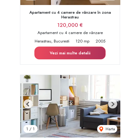
Apartament cu 4 camere de vânzare în zona
Herastrau
120,000 €
Apartament cu 4 camere de vânzare
Herastrau, Bucuresti
120 mp
2005
Vezi mai multe detalii
Previous
Next
Harta
1
/
1