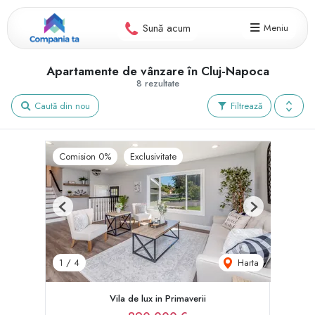
Sună acum
Meniu
Apartamente de vânzare în Cluj-Napoca
8 rezultate
Caută din nou
Filtrează
Comision 0%
Exclusivitate
Previous
Next
Harta
1
/
4
Vila de lux in Primaverii