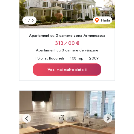
Harta
1
/
6
Apartament cu 3 camere zona Armeneasca
313,400 €
Apartament cu 3 camere de vânzare
Polona, Bucuresti
108 mp
2009
Vezi mai multe detalii
Previous
Next