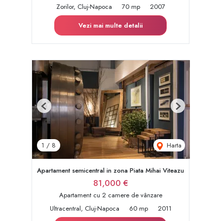
Zorilor, Cluj-Napoca
70 mp
2007
Vezi mai multe detalii
Previous
Next
Harta
1
/
8
Apartament semicentral in zona Piata Mihai Viteazu
81,000 €
Apartament cu 2 camere de vânzare
Ultracentral, Cluj-Napoca
60 mp
2011