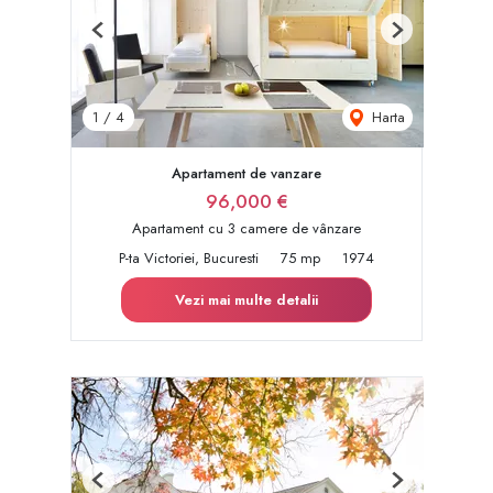
Previous
Next
Harta
1
/
4
Apartament de vanzare
96,000 €
Apartament cu 3 camere de vânzare
P-ta Victoriei, Bucuresti
75 mp
1974
Vezi mai multe detalii
Previous
Next