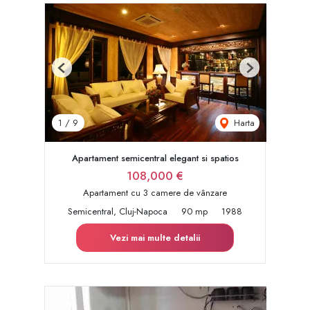
Previous
Next
Harta
1
/
9
Apartament semicentral elegant si spatios
108,000 €
Apartament cu 3 camere de vânzare
Semicentral, Cluj-Napoca
90 mp
1988
Vezi mai multe detalii