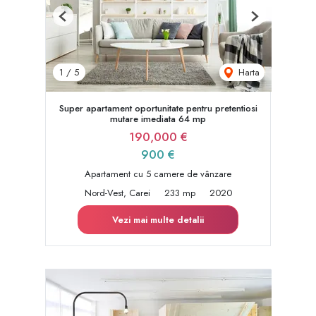
Previous
Next
Harta
1
/
5
Super apartament oportunitate pentru pretentiosi
mutare imediata 64 mp
190,000 €
900 €
Apartament cu 5 camere de vânzare
Nord-Vest, Carei
233 mp
2020
Vezi mai multe detalii