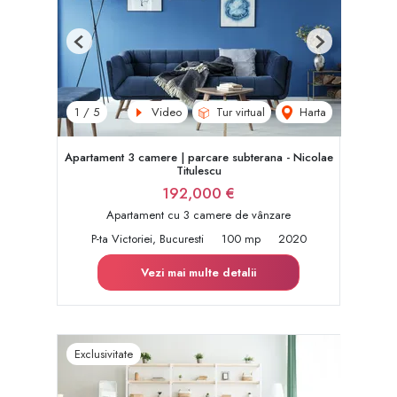
Previous
Next
Video
Tur virtual
Harta
1
/
5
Apartament 3 camere | parcare subterana - Nicolae
Titulescu
192,000 €
Apartament cu 3 camere de vânzare
P-ta Victoriei, Bucuresti
100 mp
2020
Vezi mai multe detalii
Exclusivitate