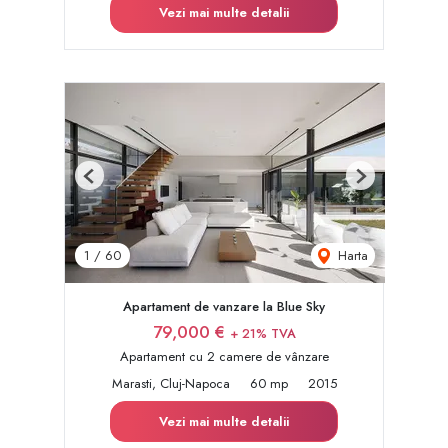
Vezi mai multe detalii
Previous
Next
Harta
1
/
60
Apartament de vanzare la Blue Sky
79,000 €
+ 21% TVA
Apartament cu 2 camere de vânzare
Marasti, Cluj-Napoca
60 mp
2015
Vezi mai multe detalii