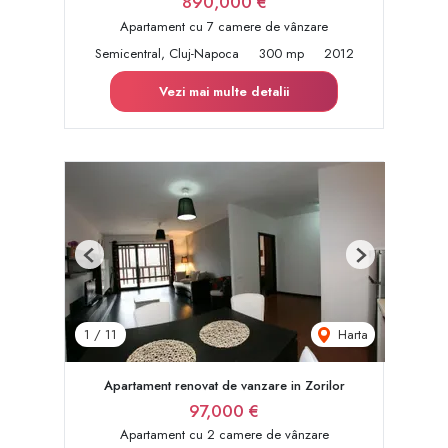
890,000 €
Apartament cu 7 camere de vânzare
Semicentral, Cluj-Napoca
300 mp
2012
Vezi mai multe detalii
Previous
Next
Harta
1
/
11
Apartament renovat de vanzare in Zorilor
97,000 €
Apartament cu 2 camere de vânzare