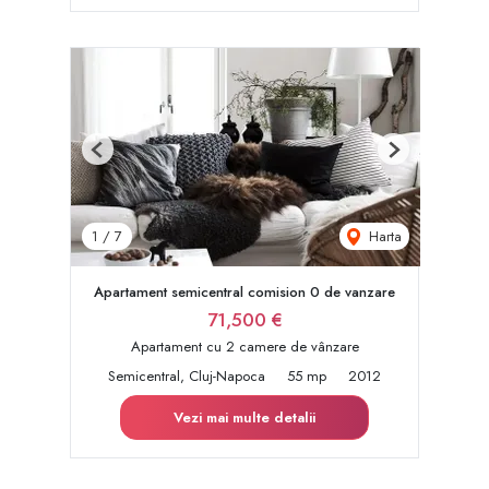
Previous
Next
Harta
1
/
7
Apartament semicentral comision 0 de vanzare
71,500 €
Apartament cu 2 camere de vânzare
Semicentral, Cluj-Napoca
55 mp
2012
Vezi mai multe detalii