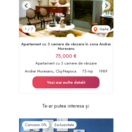
Previous
Next
Harta
1
/
7
Apartament cu 3 camere de vânzare în zona Andrei
Muresanu
75,000 €
Apartament cu 3 camere de vânzare
Andrei Muresanu, Cluj-Napoca
75 mp
1989
Vezi mai multe detalii
Te-ar putea interesa și:
Comision 0%
Exclusivitate