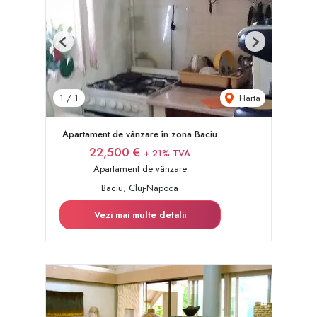
Previous
Next
Harta
1
/
1
Apartament de vânzare în zona Baciu
22,500 €
+ 21% TVA
Apartament de vânzare
Baciu, Cluj-Napoca
Vezi mai multe detalii