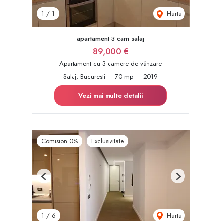
Harta
1
/
1
apartament 3 cam salaj
89,000 €
Apartament cu 3 camere de vânzare
Salaj, Bucuresti
70 mp
2019
Vezi mai multe detalii
Comision 0%
Exclusivitate
Previous
Next
Harta
1
/
6