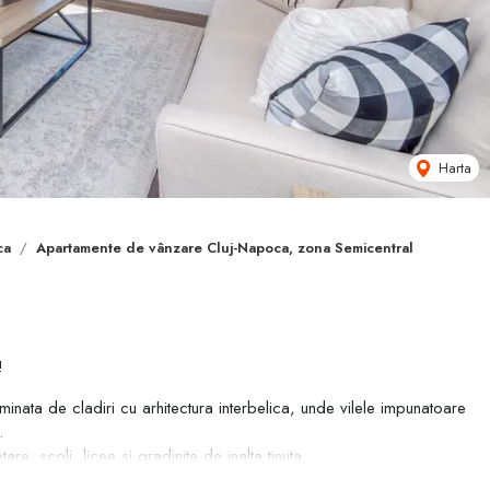
Harta
ca
Apartamente de vânzare Cluj-Napoca, zona Semicentral
!
ominata de cladiri cu arhitectura interbelica, unde vilele impunatoare
.
e, scoli, licee si gradinite de inalta tinuta.