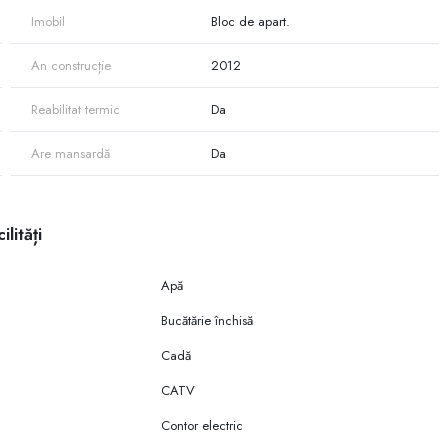
Imobil
Bloc de apart.
An construcție
2012
Reabilitat termic
Da
Are mansardă
Da
ilități
Apă
Bucătărie închisă
Cadă
CATV
Contor electric