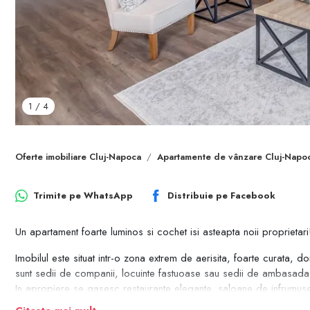
1
/
4
Oferte imobiliare Cluj-Napoca
Apartamente de vânzare Cluj-Napo
Trimite pe
WhatsApp
Distribuie pe
Facebook
Un apartament foarte luminos si cochet isi asteapta noii proprietari
Imobilul este situat intr-o zona extrem de aerisita, foarte curata, d
sunt sedii de companii, locuinte fastuoase sau sedii de ambasada
In apropiere se gasesc restaurante elegante, saloane de infrumusetar