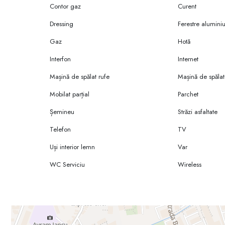
Contor gaz
Curent
Dressing
Ferestre alumini
Gaz
Hotă
Interfon
Internet
Mașină de spălat rufe
Mașină de spălat
Mobilat parțial
Parchet
Șemineu
Străzi asfaltate
Telefon
TV
Uși interior lemn
Var
WC Serviciu
Wireless