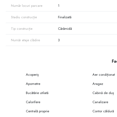
Număr locuri parcare
1
Stadiu construcție
Finalizată
Tip construcție
Cărămidă
Număr etaje clădire
3
Fac
Acoperiș
Aer condiționat
Apometre
Aragaz
Bucătărie utilată
Cabină de duș
Calorifere
Canalizare
Centrală proprie
Contor căldură