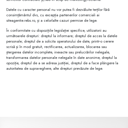
Datele cu caracter personal nu vor putea fi dezvăluite terților fără
consimțământul dvs, cu excepția partenerilor comerciali ai
siteagentie.rebs.ro, și a celorlalte cazuri permise de lege.
În conformitate cu dispozițiile legislației specifice, utilizatorii au
următoarele drepturi: dreptul la informare; dreptul de acces la datele
personale; dreptul de a solicita operatorului de date, printr-o cerere
scrisă și în mod gratuit, rectificarea, actualizarea, blocarea sau
ștergerea datelor incomplete, inexacte sau prelucrărilor nelegale,
transformarea datelor personale nelegale în date anonime, dreptul la
opoziție, dreptul de a se adresa justiției, dreptul de a face plângere la
autoritatea de supraveghere, alte drepturi prevăzute de lege.