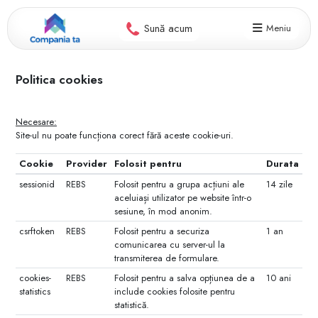
Sună acum
Meniu
Politica cookies
Necesare:
Site-ul nu poate funcționa corect fără aceste cookie-uri.
Cookie
Provider
Folosit pentru
Durata
sessionid
REBS
Folosit pentru a grupa acțiuni ale
14 zile
aceluiași utilizator pe website într-o
sesiune, în mod anonim.
csrftoken
REBS
Folosit pentru a securiza
1 an
comunicarea cu server-ul la
transmiterea de formulare.
cookies-
REBS
Folosit pentru a salva opțiunea de a
10 ani
statistics
include cookies folosite pentru
statistică.