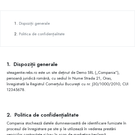
Dispoziții generale
Politica de confidențialitate
Dispoziții generale
siteagentie.rebs.ro este un site deținut de Demo SRL („Compania”),
persoană juridică română, cu sediul în Nume Strada 21, Oras,
înregistrată la Registrul Comerțului București cu nr. J30/1000/2010, CUI
12345678.
Politica de confidențialitate
Compania stochează datele dumneavoastră de identificare furnizate în
procesul de înregistrare pe site și le utilizează în vederea prestării
serviciilor contractate și/sau în scop de marketing/reclamă.