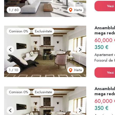
Vezi 
Harta
1
/
60
Ansamblul
Comision 0%
Exclusivitate
mega red
60,000
350 €
Previous
Next
Apartament 
Foisorul de 
Harta
1
/
10
Vezi 
Ansamblul
Comision 0%
Exclusivitate
mega red
60,000
350 €
Previous
Next