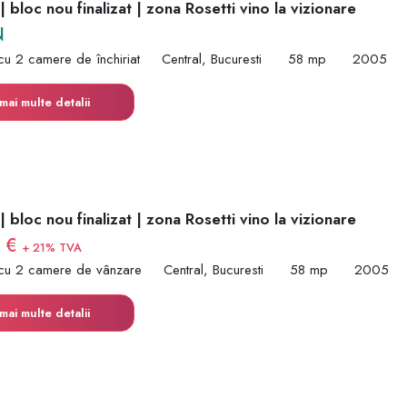
 bloc nou finalizat | zona Rosetti vino la vizionare
N
cu 2 camere de închiriat
Central, Bucuresti
58 mp
2005
mai multe detalii
 bloc nou finalizat | zona Rosetti vino la vizionare
0 €
+ 21% TVA
cu 2 camere de vânzare
Central, Bucuresti
58 mp
2005
mai multe detalii