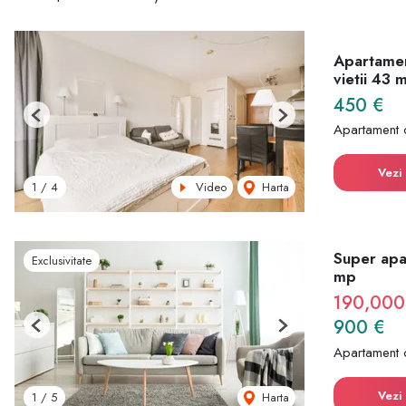
Apartamen
vietii 43 
450 €
Previous
Next
Apartament 
Vezi 
Video
Harta
1
/
4
Super apa
Exclusivitate
mp
190,000
900 €
Previous
Next
Apartament 
Vezi 
Harta
1
/
5