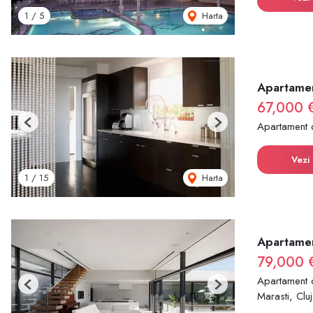
Harta
1
/
5
Apartamen
67,000 
Apartament 
Previous
Next
Vezi 
Harta
1
/
15
Apartamen
79,000 
Apartament 
Previous
Next
Marasti, Cl