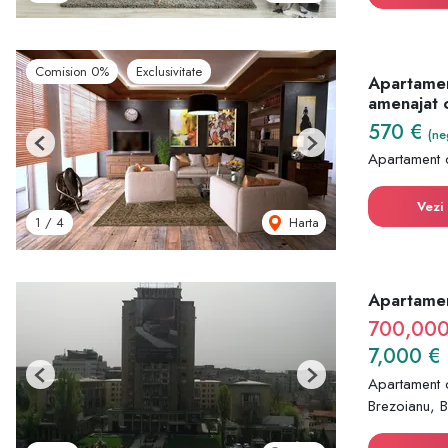
Comision 0%
Exclusivitate
Apartament
amenajat c
570 €
(ne
Previous
Next
Apartament 
Vezi 
Harta
1
/
4
Apartamen
700,000
7,000 €
Previous
Next
Apartament 
Brezoianu, B