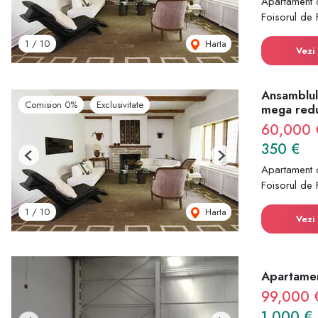
Apartament 
Foisorul de 
Harta
1
/
10
Vezi 
Ansamblul
Comision 0%
Exclusivitate
mega red
60,000
350 €
Previous
Next
Apartament 
Foisorul de 
Harta
1
/
10
Vezi 
Apartamen
99,000 
1,000 €