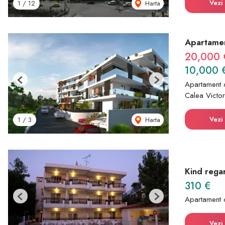
Vezi 
Harta
1
/
12
Apartamen
20,000 
10,000 
Previous
Next
Apartament 
Calea Victori
Vezi 
Harta
1
/
3
Kind rega
310 €
Apartament 
Previous
Next
Vezi 