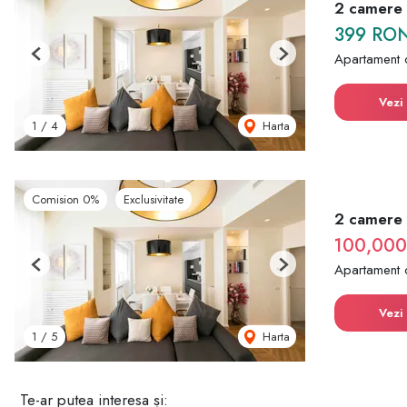
2 camere |
399 RO
Apartament 
Previous
Next
Vezi 
Harta
1
/
4
Comision 0%
Exclusivitate
2 camere |
100,00
Apartament 
Previous
Next
Vezi 
Harta
1
/
5
Te-ar putea interesa și: