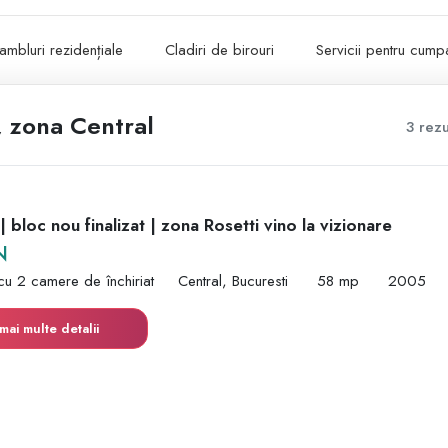
ambluri rezidențiale
Cladiri de birouri
Servicii pentru cumpa
, zona Central
3 rezu
 bloc nou finalizat | zona Rosetti vino la vizionare
N
cu 2 camere de închiriat
Central, Bucuresti
58 mp
2005
mai multe detalii