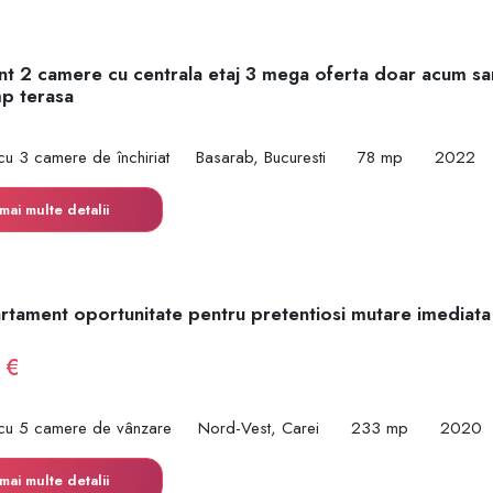
t 2 camere cu centrala etaj 3 mega oferta doar acum sa
mp terasa
cu 3 camere de închiriat
Basarab, Bucuresti
78 mp
2022
mai multe detalii
rtament oportunitate pentru pretentiosi mutare imediat
 €
cu 5 camere de vânzare
Nord-Vest, Carei
233 mp
2020
mai multe detalii