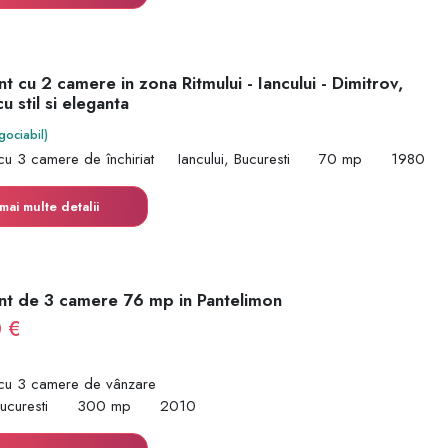
 cu 2 camere in zona Ritmului - Iancului - Dimitrov,
u stil si eleganta
gociabil)
cu 3 camere de închiriat
Iancului, Bucuresti
70 mp
1980
mai multe detalii
t de 3 camere 76 mp in Pantelimon
 €
cu 3 camere de vânzare
ucuresti
300 mp
2010