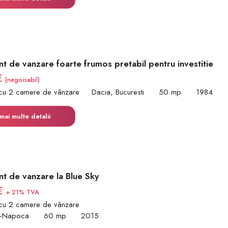
t de vanzare foarte frumos pretabil pentru investitie
€
(negociabil)
cu 2 camere de vânzare
Dacia, Bucuresti
50 mp
1984
mai multe detalii
t de vanzare la Blue Sky
€
+ 21% TVA
cu 2 camere de vânzare
uj-Napoca
60 mp
2015