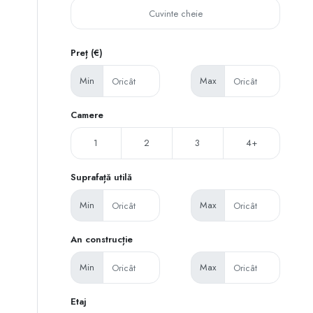
Preț (€)
Min
Max
Camere
1
2
3
4+
Suprafață utilă
Min
Max
An construcție
Min
Max
Etaj