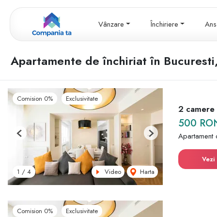
Vânzare
Închiriere
Ans
Apartamente de închiriat în Bucuresti
Comision 0%
Exclusivitate
2 camere |
500 RO
Apartament 
Previous
Next
Vezi 
Video
Harta
1
/
4
Comision 0%
Exclusivitate