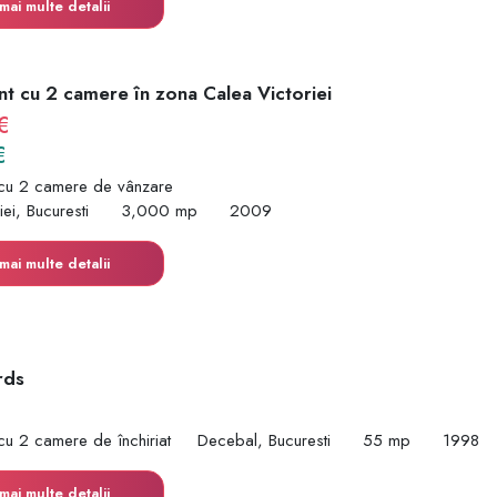
mai multe detalii
t cu 2 camere în zona Calea Victoriei
€
€
cu 2 camere de vânzare
ei, Bucuresti
3,000 mp
2009
mai multe detalii
rds
cu 2 camere de închiriat
Decebal, Bucuresti
55 mp
1998
mai multe detalii