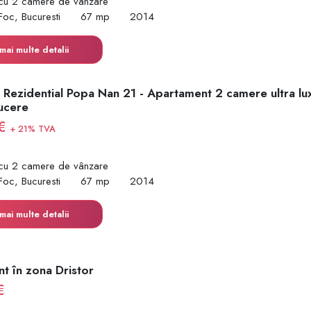
cu 2 camere de vânzare
Foc, Bucuresti
67 mp
2014
mai multe detalii
 Rezidential Popa Nan 21 - Apartament 2 camere ultra lu
ucere
 €
+ 21% TVA
cu 2 camere de vânzare
Foc, Bucuresti
67 mp
2014
mai multe detalii
t în zona Dristor
€