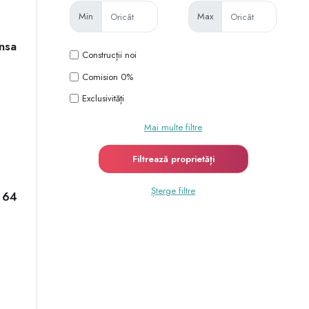
Min
Max
nsa
Construcții noi
Comision 0%
Exclusivități
Mai multe filtre
Șterge filtre
a 64