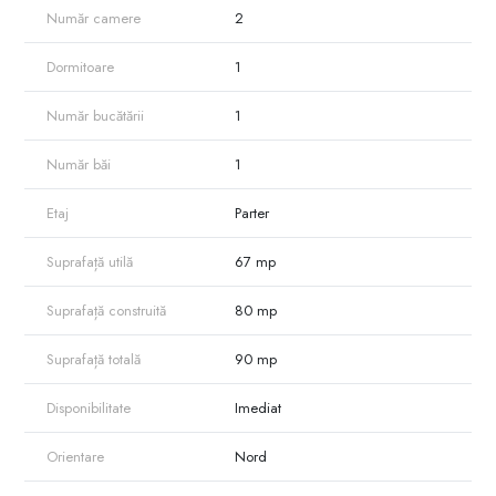
Electrecord si, ulterior, o blanarie. Vecinii inca isi amintesc vremurile de
Număr camere
2
glorie ale cladirii-tocmai de aceea, noi incercam acum sa-i redam
farmecul care a facut-o celebra.
Dormitoare
1
Număr bucătării
1
Număr băi
1
Etaj
Parter
Suprafață utilă
67 mp
Suprafață construită
80 mp
Suprafață totală
90 mp
Disponibilitate
Imediat
Orientare
Nord