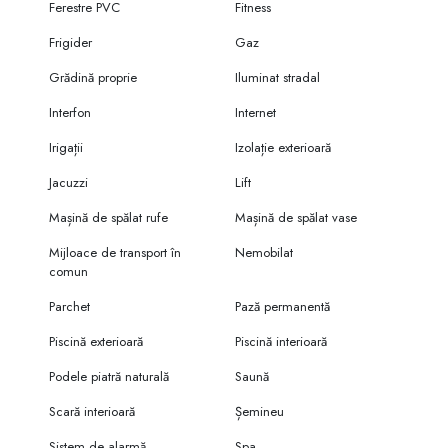
Ferestre PVC
Fitness
Frigider
Gaz
Grădină proprie
Iluminat stradal
Interfon
Internet
Irigații
Izolație exterioară
Jacuzzi
Lift
Mașină de spălat rufe
Mașină de spălat vase
Mijloace de transport în
Nemobilat
comun
Parchet
Pază permanentă
Piscină exterioară
Piscină interioară
Podele piatră naturală
Saună
Scară interioară
Șemineu
Sistem de alarmă
Spa