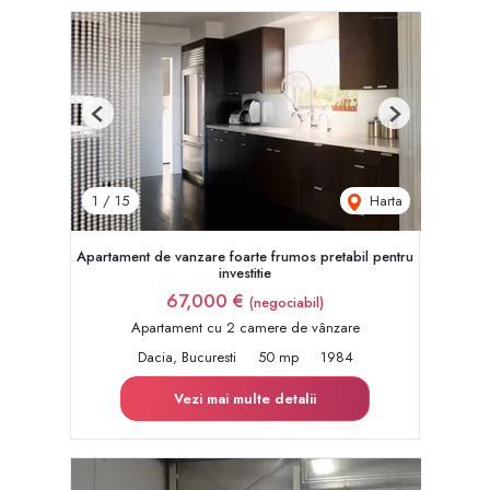
Previous
Next
Harta
1
/
15
Apartament de vanzare foarte frumos pretabil pentru
investitie
67,000 €
(negociabil)
Apartament cu 2 camere de vânzare
Dacia, Bucuresti
50 mp
1984
Vezi mai multe detalii