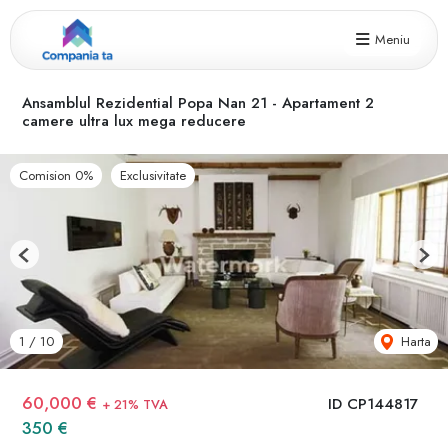
Meniu
Ansamblul Rezidential Popa Nan 21 - Apartament 2
camere ultra lux mega reducere
Comision 0%
Exclusivitate
Previous
Next
Harta
1
/
10
60,000 €
ID CP144817
+ 21% TVA
350 €