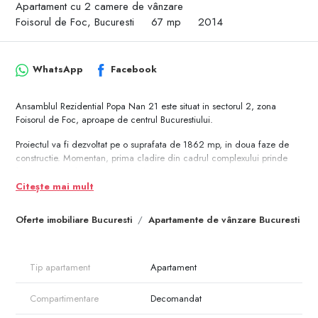
Apartament cu 2 camere de vânzare
Foisorul de Foc, Bucuresti
67 mp
2014
WhatsApp
Facebook
Ansamblul Rezidential Popa Nan 21 este situat in sectorul 2, zona
Foisorul de Foc, aproape de centrul Bucurestiului.
Proiectul va fi dezvoltat pe o suprafata de 1862 mp, in doua faze de
constructie. Momentan, prima cladire din cadrul complexului prinde
forma prin tranformarea si extinderea unui imobil existent. Livrarea este
programata pentru luna iunie, 2015.
Citește mai mult
Cladirea este dispusa pe parter+5 etaje, totalizand 30 de apartamente:
Oferte imobiliare Bucuresti
Apartamente de vânzare Bucuresti
garsoniere, 2, 3, 4 camere si duplex-uri de 2 camere.
Atat localizarea centrala a complexului cat si impartirea, suprafata si
dotarile apartamentelor se ridica la cele mai actuale cerinte in termeni
Tip apartament
Apartament
de confort, amplasare si accesilbilitate a pretului.
Compartimentare
Decomandat
Din 1936, imobilul de la numarul 21 de pe strada Popa Nan a gazduit
pe rand ateliere de tipografie ale Editurii Cugetarea, casa de discuri