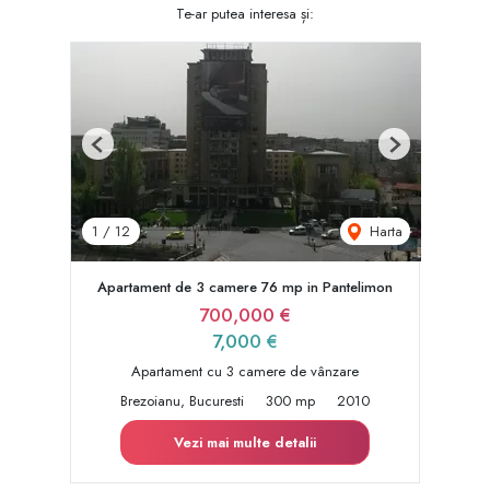
Te-ar putea interesa și:
Previous
Next
Harta
1
/
12
Apartament de 3 camere 76 mp in Pantelimon
700,000 €
7,000 €
Apartament cu 3 camere de vânzare
Brezoianu, Bucuresti
300 mp
2010
Vezi mai multe detalii