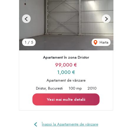
Previous
Next
Harta
1
/
5
Apartament în zona Dristor
99,000 €
1,000 €
Apartament de vânzare
Dristor, Bucuresti
100 mp
2010
Vezi mai multe detalii
Înapoi la Apartamente de vânzare