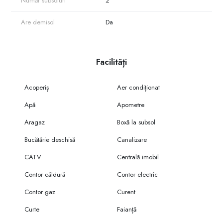
Număr subsoluri
2
Are demisol
Da
Facilități
Acoperiș
Aer condiționat
Apă
Apometre
Aragaz
Boxă la subsol
Bucătărie deschisă
Canalizare
CATV
Centrală imobil
Contor căldură
Contor electric
Contor gaz
Curent
Curte
Faianță