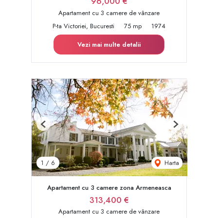
96,000 €
Apartament cu 3 camere de vânzare
P-ta Victoriei, Bucuresti
75 mp
1974
Vezi mai multe detalii
Previous
Next
Harta
1
/
6
Apartament cu 3 camere zona Armeneasca
313,400 €
Apartament cu 3 camere de vânzare