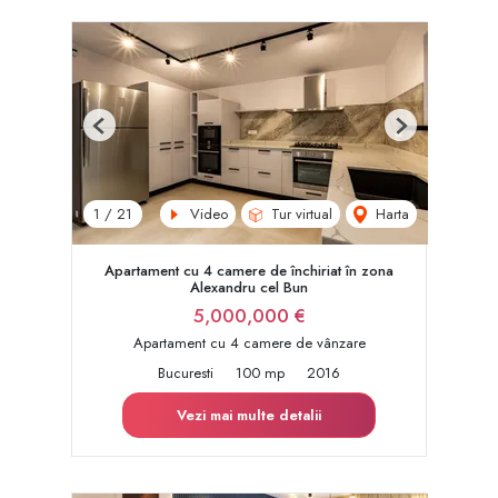
Previous
Next
Video
Tur virtual
Harta
1
/
21
Apartament cu 4 camere de închiriat în zona
Alexandru cel Bun
5,000,000 €
Apartament cu 4 camere de vânzare
Bucuresti
100 mp
2016
Vezi mai multe detalii