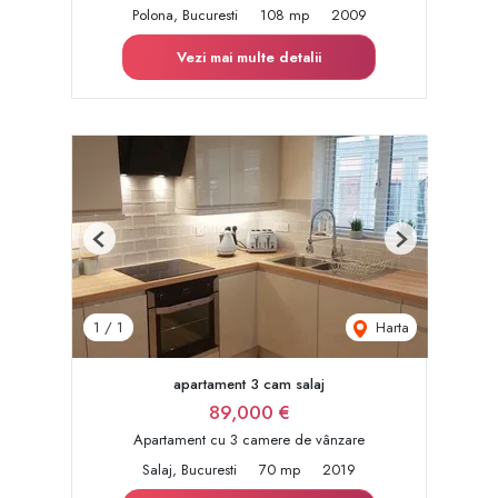
Polona, Bucuresti
108 mp
2009
Vezi mai multe detalii
Previous
Next
Harta
1
/
1
apartament 3 cam salaj
89,000 €
Apartament cu 3 camere de vânzare
Salaj, Bucuresti
70 mp
2019