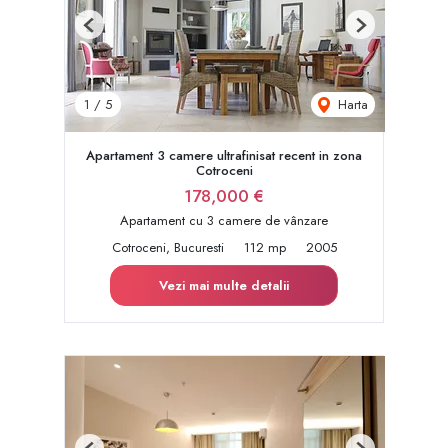
Previous
Next
Harta
1
/
5
Apartament 3 camere ultrafinisat recent in zona
Cotroceni
178,000 €
Apartament cu 3 camere de vânzare
Cotroceni, Bucuresti
112 mp
2005
Vezi mai multe detalii