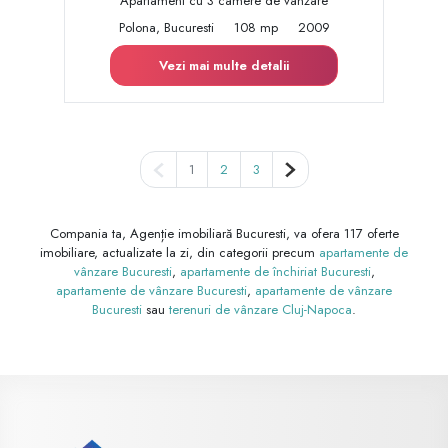
Apartament cu 3 camere de vânzare
Polona, Bucuresti
108 mp
2009
Vezi mai multe detalii
Pagina anterioară
Pagina următoare
1
2
3
Compania ta, Agenție imobiliară Bucuresti, va ofera 117 oferte
imobiliare, actualizate la zi, din categorii precum
apartamente de
vânzare Bucuresti
,
apartamente de închiriat Bucuresti
,
apartamente de vânzare Bucuresti
,
apartamente de vânzare
Bucuresti
sau
terenuri de vânzare Cluj-Napoca
.