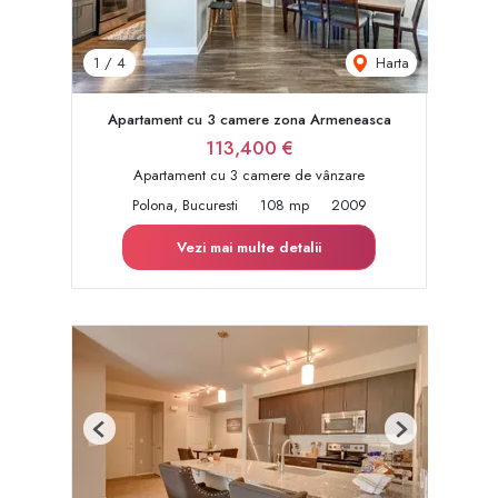
Harta
1
/
4
Apartament cu 3 camere zona Armeneasca
113,400 €
Apartament cu 3 camere de vânzare
Polona, Bucuresti
108 mp
2009
Vezi mai multe detalii
Previous
Next