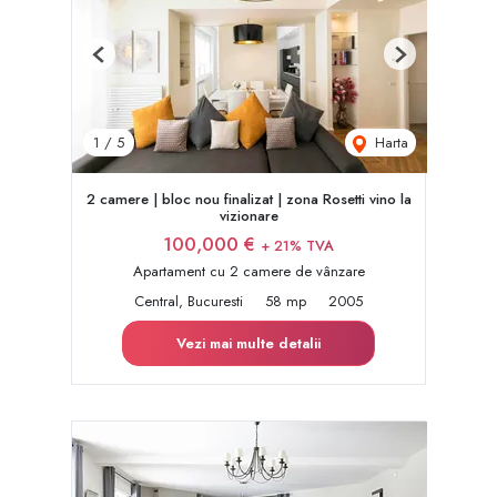
Previous
Next
Harta
1
/
5
2 camere | bloc nou finalizat | zona Rosetti vino la
vizionare
100,000 €
+ 21% TVA
Apartament cu 2 camere de vânzare
Central, Bucuresti
58 mp
2005
Vezi mai multe detalii