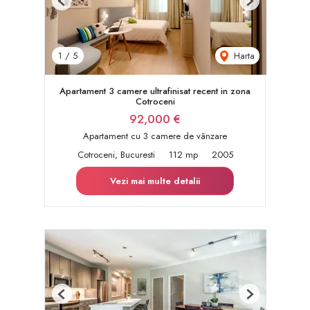
Previous
Next
Harta
1
/
5
Apartament 3 camere ultrafinisat recent in zona
Cotroceni
92,000 €
Apartament cu 3 camere de vânzare
Cotroceni, Bucuresti
112 mp
2005
Vezi mai multe detalii
Previous
Next