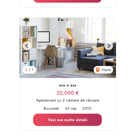
Previous
Next
Harta
1
/
1
asa si asa
22,000 €
Apartament cu 2 camere de vânzare
Bucuresti
42 mp
2010
Vezi mai multe detalii