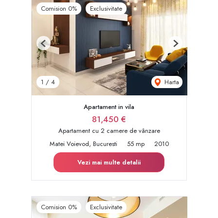
Comision 0%
Exclusivitate
Previous
Next
Harta
1
/
4
Apartament in vila
81,450 €
Apartament cu 2 camere de vânzare
Matei Voievod, Bucuresti
55 mp
2010
Vezi mai multe detalii
Comision 0%
Exclusivitate