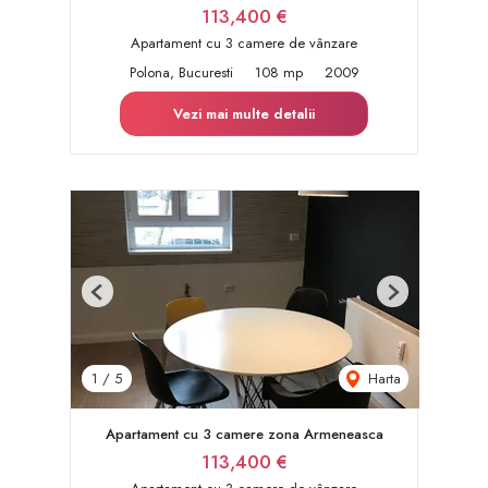
113,400 €
Apartament cu 3 camere de vânzare
Polona, Bucuresti
108 mp
2009
Vezi mai multe detalii
Previous
Next
Harta
1
/
5
Apartament cu 3 camere zona Armeneasca
113,400 €