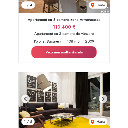
Harta
1
/
4
Apartament cu 3 camere zona Armeneasca
113,400 €
Apartament cu 3 camere de vânzare
Polona, Bucuresti
108 mp
2009
Vezi mai multe detalii
Previous
Next
Harta
1
/
5