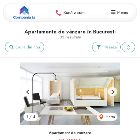
Sună acum
Meniu
Apartamente de vânzare în Bucuresti
35 rezultate
Caută din nou
Filtrează
Previous
Next
Harta
1
/
4
Apartament de vanzare