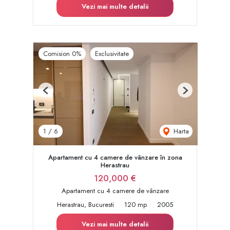
Vezi mai multe detalii
Comision 0%
Exclusivitate
Previous
Next
Harta
1
/
6
Apartament cu 4 camere de vânzare în zona
Herastrau
120,000 €
Apartament cu 4 camere de vânzare
Herastrau, Bucuresti
120 mp
2005
Vezi mai multe detalii