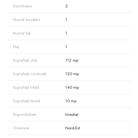
Dormitoare
2
Număr bucătării
1
Număr băi
1
Etaj
1
Suprafață utilă
112 mp
Suprafață construită
120 mp
Suprafață totală
140 mp
Suprafață terasă
10 mp
Disponibilitate
Imediat
Orientare
Nord-Est