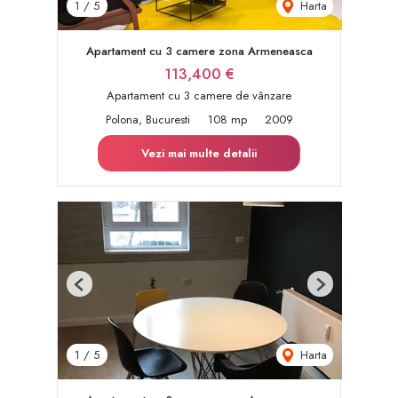
Harta
1
/
5
Apartament cu 3 camere zona Armeneasca
113,400 €
Apartament cu 3 camere de vânzare
Polona, Bucuresti
108 mp
2009
Vezi mai multe detalii
Previous
Next
Harta
1
/
5