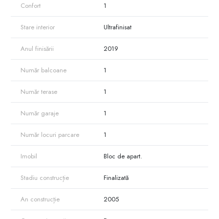
Confort
1
Stare interior
Ultrafinisat
Anul finisării
2019
Număr balcoane
1
Număr terase
1
Număr garaje
1
Număr locuri parcare
1
Imobil
Bloc de apart.
Stadiu construcție
Finalizată
An construcție
2005