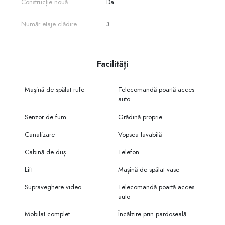
Construcție nouă
Da
Număr etaje clădire
3
Facilități
Mașină de spălat rufe
Telecomandă poartă acces
auto
Senzor de fum
Grădină proprie
Canalizare
Vopsea lavabilă
Cabină de duș
Telefon
Lift
Mașină de spălat vase
Supraveghere video
Telecomandă poartă acces
auto
Mobilat complet
Încălzire prin pardoseală