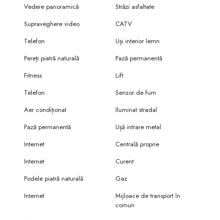
Vedere panoramică
Străzi asfaltate
Supraveghere video
CATV
Telefon
Uși interior lemn
Pereți piatră naturală
Pază permanentă
Fitness
Lift
Telefon
Senzor de fum
Aer condiționat
Iluminat stradal
Pază permanentă
Ușă intrare metal
Internet
Centrală proprie
Internet
Curent
Podele piatră naturală
Gaz
Internet
Mijloace de transport în
comun