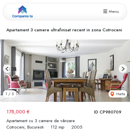
Meniu
Apartament 3 camere ultrafinisat recent in zona Cotroceni
Previous
Next
Harta
1
/
5
178,000 €
ID CP980709
Apartament cu 3 camere de vânzare
Cotroceni, Bucuresti
112 mp
2005