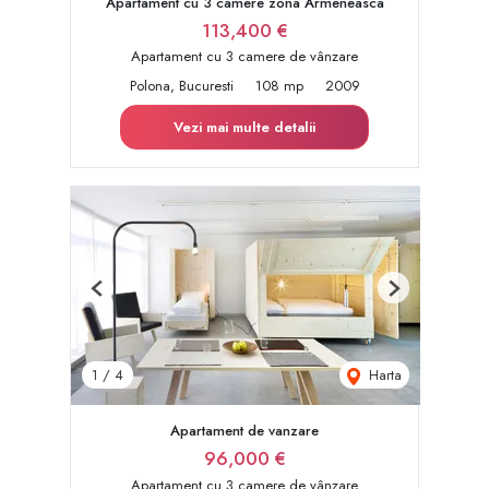
Apartament cu 3 camere zona Armeneasca
113,400 €
Apartament cu 3 camere de vânzare
Polona, Bucuresti
108 mp
2009
Vezi mai multe detalii
Previous
Next
Harta
1
/
4
Apartament de vanzare
96,000 €
Apartament cu 3 camere de vânzare