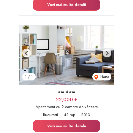
Vezi mai multe detalii
Previous
Next
Harta
1
/
1
asa si asa
22,000 €
Apartament cu 2 camere de vânzare
Bucuresti
42 mp
2010
Vezi mai multe detalii