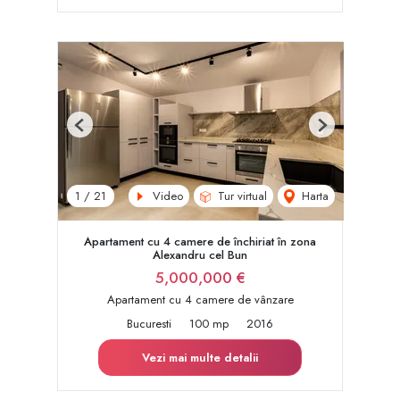
Previous
Next
Video
Tur virtual
Harta
1
/
21
Apartament cu 4 camere de închiriat în zona
Alexandru cel Bun
5,000,000 €
Apartament cu 4 camere de vânzare
Bucuresti
100 mp
2016
Vezi mai multe detalii