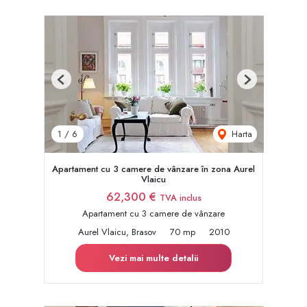
Previous
Next
Harta
1
/
6
Apartament cu 3 camere de vânzare în zona Aurel
Vlaicu
62,300 €
TVA inclus
Apartament cu 3 camere de vânzare
Aurel Vlaicu, Brasov
70 mp
2010
Vezi mai multe detalii