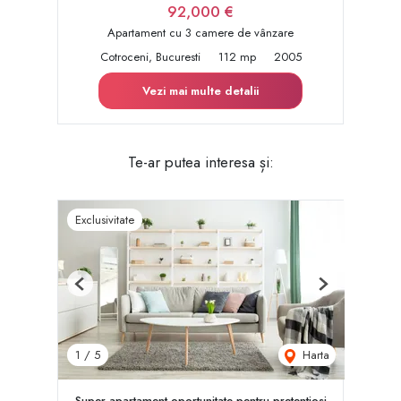
92,000 €
Apartament cu 3 camere de vânzare
Cotroceni, Bucuresti
112 mp
2005
Vezi mai multe detalii
Te-ar putea interesa și:
Exclusivitate
Previous
Next
Harta
1
/
5
Super apartament oportunitate pentru pretentiosi