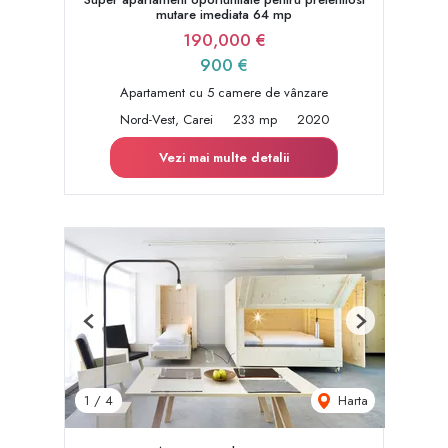
mutare imediata 64 mp
190,000 €
900 €
Apartament cu 5 camere de vânzare
Nord-Vest, Carei
233 mp
2020
Vezi mai multe detalii
Previous
Next
Harta
1
/
4