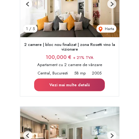
Previous
Next
Harta
1
/
5
2 camere | bloc nou finalizat | zona Rosetti vino la
vizionare
100,000 €
+ 21% TVA
Apartament cu 2 camere de vânzare
Central, Bucuresti
58 mp
2005
Vezi mai multe detalii
Previous
Next