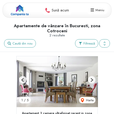
Sună acum
Meniu
Apartamente de vânzare în Bucuresti, zona
Cotroceni
2 rezultate
Caută din nou
Filtrează
Previous
Next
Harta
1
/
5
Apartament 3 camere ultrafinisat recent in zona