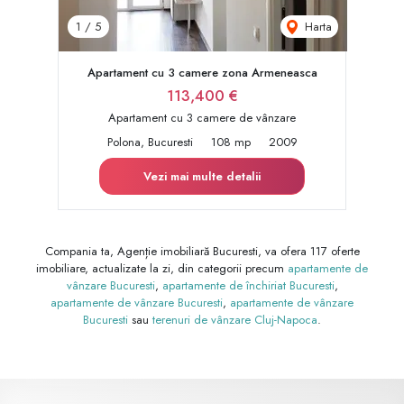
Harta
1
/
5
Apartament cu 3 camere zona Armeneasca
113,400 €
Apartament cu 3 camere de vânzare
Polona, Bucuresti
108 mp
2009
Vezi mai multe detalii
Compania ta, Agenție imobiliară Bucuresti, va ofera 117 oferte
imobiliare, actualizate la zi, din categorii precum
apartamente de
vânzare Bucuresti
,
apartamente de închiriat Bucuresti
,
apartamente de vânzare Bucuresti
,
apartamente de vânzare
Bucuresti
sau
terenuri de vânzare Cluj-Napoca
.