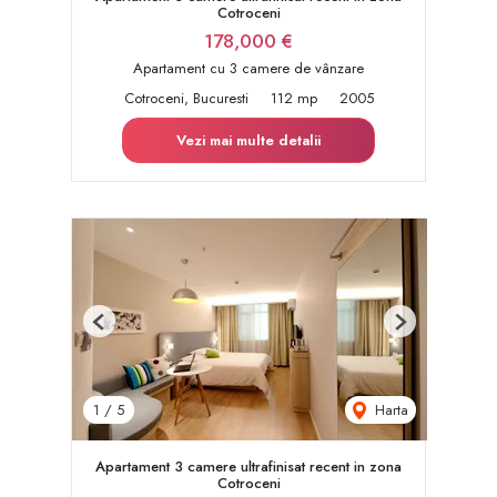
Cotroceni
178,000 €
Apartament cu 3 camere de vânzare
Cotroceni, Bucuresti
112 mp
2005
Vezi mai multe detalii
Previous
Next
Harta
1
/
5
Apartament 3 camere ultrafinisat recent in zona
Cotroceni