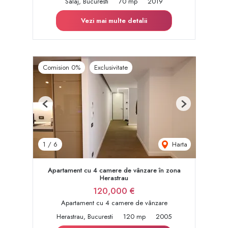
Salaj, Bucuresti
70 mp
2019
Vezi mai multe detalii
Comision 0%
Exclusivitate
Previous
Next
Harta
1
/
6
Apartament cu 4 camere de vânzare în zona
Herastrau
120,000 €
Apartament cu 4 camere de vânzare
Herastrau, Bucuresti
120 mp
2005