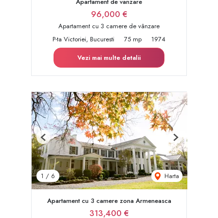
Apartament de vanzare
96,000 €
Apartament cu 3 camere de vânzare
P-ta Victoriei, Bucuresti
75 mp
1974
Vezi mai multe detalii
Previous
Next
Harta
1
/
6
Apartament cu 3 camere zona Armeneasca
313,400 €