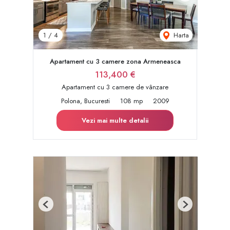
Harta
1
/
4
Apartament cu 3 camere zona Armeneasca
113,400 €
Apartament cu 3 camere de vânzare
Polona, Bucuresti
108 mp
2009
Vezi mai multe detalii
Previous
Next