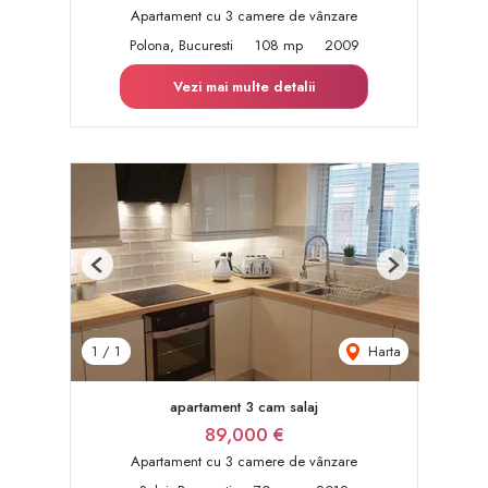
Apartament cu 3 camere de vânzare
Polona, Bucuresti
108 mp
2009
Vezi mai multe detalii
Previous
Next
Harta
1
/
1
apartament 3 cam salaj
89,000 €
Apartament cu 3 camere de vânzare