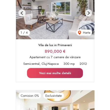
Previous
Next
Harta
1
/
4
Vila de lux in Primaverii
890,000 €
Apartament cu 7 camere de vânzare
Semicentral, Cluj-Napoca
300 mp
2012
Vezi mai multe detalii
Comision 0%
Exclusivitate