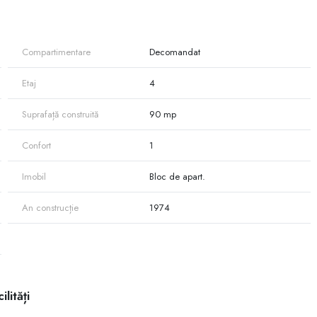
Compartimentare
Decomandat
Etaj
4
Suprafață construită
90 mp
Confort
1
Imobil
Bloc de apart.
An construcție
1974
ilități