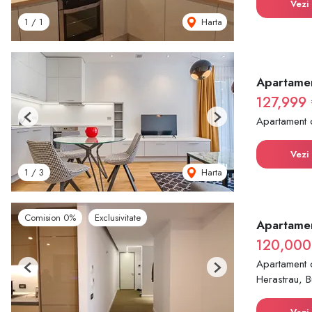
Vezi 
Harta
1
/
1
Apartamen
127,999 
Apartament 
Previous
Next
Vezi 
Harta
1
/
3
Comision 0%
Exclusivitate
Apartamen
120,000
Apartament 
Previous
Next
Herastrau, B