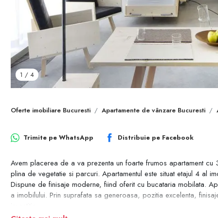
1
/
4
Oferte imobiliare Bucuresti
Apartamente de vânzare Bucuresti
Trimite pe
WhatsApp
Distribuie pe
Facebook
Avem placerea de a va prezenta un foarte frumos apartament cu 3 ca
plina de vegetatie si parcuri. Apartamentul este situat etajul 4 al im
Dispune de finisaje moderne, fiind oferit cu bucataria mobilata. A
a imobilului. Prin suprafata sa generoasa, pozitia excelenta, finis
investitie.
Pentru detalii si vizionari va rog sa ma contactati!