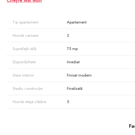
Citește mai mult
Tip apartament
Apartament
Număr camere
3
Suprafață utilă
75 mp
Disponibilitate
Imediat
Stare interior
Finisat modern
Stadiu construcție
Finalizată
Număr etaje clădire
5
Fac