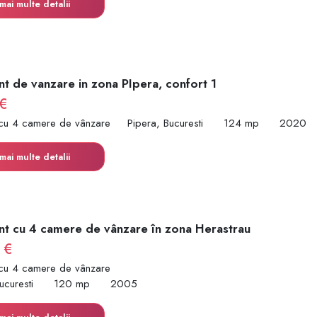
mai multe detalii
t de vanzare in zona PIpera, confort 1
€
cu 4 camere de vânzare
Pipera, Bucuresti
124 mp
2020
mai multe detalii
t cu 4 camere de vânzare în zona Herastrau
 €
cu 4 camere de vânzare
ucuresti
120 mp
2005