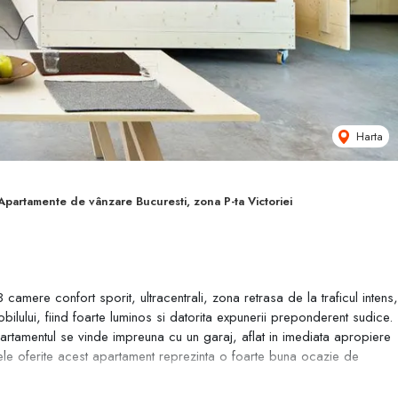
Harta
Apartamente de vânzare Bucuresti, zona P-ta Victoriei
mere confort sporit, ultracentrali, zona retrasa de la traficul intens,
obilului, fiind foarte luminos si datorita expunerii preponderent sudice.
partamentul se vinde impreuna cu un garaj, aflat in imediata apropiere
ajele oferite acest apartament reprezinta o foarte buna ocazie de