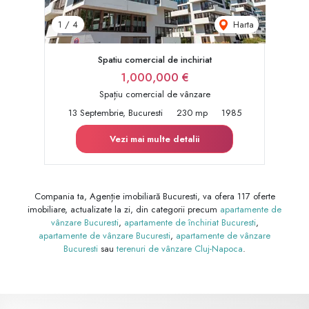
Harta
1
/
4
Spatiu comercial de inchiriat
1,000,000 €
Spațiu comercial de vânzare
13 Septembrie, Bucuresti
230 mp
1985
Vezi mai multe detalii
Compania ta, Agenție imobiliară Bucuresti, va ofera 117 oferte
imobiliare, actualizate la zi, din categorii precum
apartamente de
vânzare Bucuresti
,
apartamente de închiriat Bucuresti
,
apartamente de vânzare Bucuresti
,
apartamente de vânzare
Bucuresti
sau
terenuri de vânzare Cluj-Napoca
.