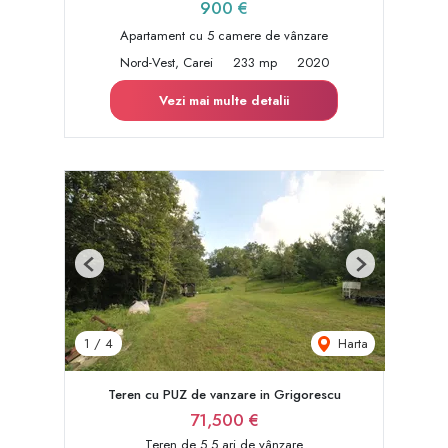
900 €
Apartament cu 5 camere de vânzare
Nord-Vest, Carei
233 mp
2020
Vezi mai multe detalii
Previous
Next
Harta
1
/
4
Teren cu PUZ de vanzare in Grigorescu
71,500 €
Teren de 5.5 ari de vânzare