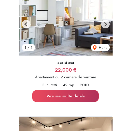
Previous
Next
Harta
1
/
1
asa si asa
22,000 €
Apartament cu 2 camere de vânzare
Bucuresti
42 mp
2010
Vezi mai multe detalii