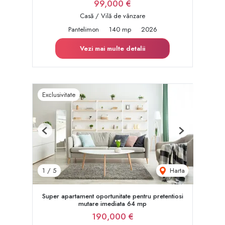
99,000 €
Casă / Vilă de vânzare
Pantelimon
140 mp
2026
Vezi mai multe detalii
Exclusivitate
Previous
Next
Harta
1
/
5
Super apartament oportunitate pentru pretentiosi
mutare imediata 64 mp
190,000 €