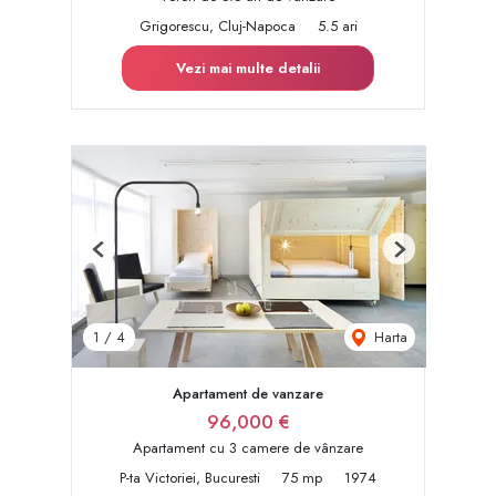
Grigorescu, Cluj-Napoca
5.5 ari
Vezi mai multe detalii
Previous
Next
Harta
1
/
4
Apartament de vanzare
96,000 €
Apartament cu 3 camere de vânzare
P-ta Victoriei, Bucuresti
75 mp
1974