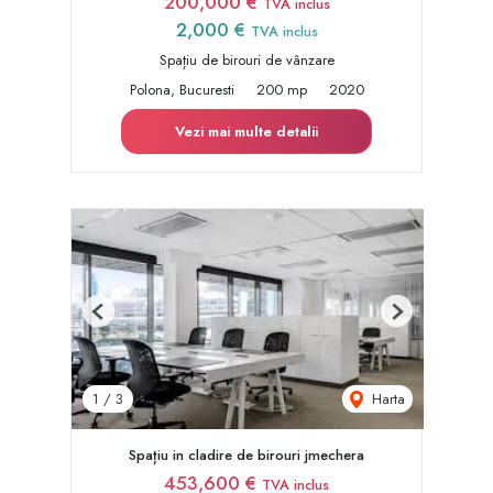
200,000 €
TVA inclus
2,000 €
TVA inclus
Spațiu de birouri de vânzare
Polona, Bucuresti
200 mp
2020
Vezi mai multe detalii
Previous
Next
Harta
1
/
3
Spațiu in cladire de birouri jmechera
453,600 €
TVA inclus