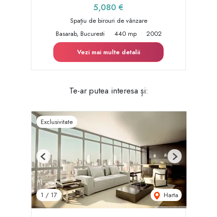
5,080 €
Spațiu de birouri de vânzare
Basarab, Bucuresti
440 mp
2002
Vezi mai multe detalii
Te-ar putea interesa și:
Exclusivitate
Previous
Next
Harta
1
/
17