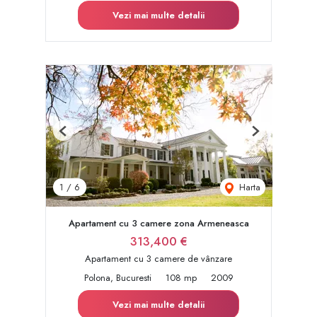
Vezi mai multe detalii
Previous
Next
Harta
1
/
6
Apartament cu 3 camere zona Armeneasca
313,400 €
Apartament cu 3 camere de vânzare
Polona, Bucuresti
108 mp
2009
Vezi mai multe detalii