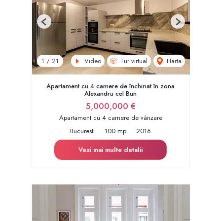
Previous
Next
Video
Tur virtual
Harta
1
/
21
Apartament cu 4 camere de închiriat în zona
Alexandru cel Bun
5,000,000 €
Apartament cu 4 camere de vânzare
Bucuresti
100 mp
2016
Vezi mai multe detalii