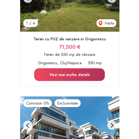
Previous
Next
Harta
1
/
4
Teren cu PUZ de vanzare in Grigorescu
71,500 €
Teren de 550 mp de vânzare
Grigorescu, Cluj-Napoca
550 mp
Vezi mai multe detalii
Comision 0%
Exclusivitate
Previous
Next