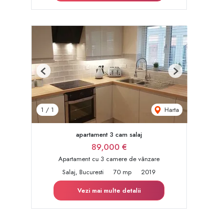
Previous
Next
Harta
1
/
1
apartament 3 cam salaj
89,000 €
Apartament cu 3 camere de vânzare
Salaj, Bucuresti
70 mp
2019
Vezi mai multe detalii