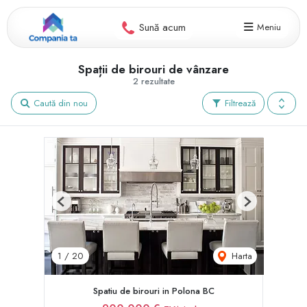
Sună acum
Meniu
Spații de birouri de vânzare
2 rezultate
Caută din nou
Filtrează
Previous
Next
Harta
1
/
20
Spatiu de birouri in Polona BC