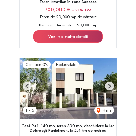
Teren intravilan în zona Baneasa
700,000 €
+ 21% TVA
Teren de 20,000 mp de vânzare
Baneasa, Bucuresti
20,000 mp
Vezi mai multe detalii
Comision 0%
Exclusivitate
Previous
Next
Harta
1
/
5
Casă P+1, 140 mp, teren 300 mp, deschidere la lac
Dobroești Pantelimon, la 2,4 km de metrou