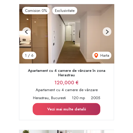
Comision 0%
Exclusivitate
Previous
Next
Harta
1
/
6
Apartament cu 4 camere de vânzare în zona
Herastrau
120,000 €
Apartament cu 4 camere de vânzare
Herastrau, Bucuresti
120 mp
2005
Vezi mai multe detalii