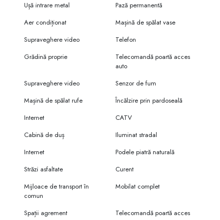
Ușă intrare metal
Pază permanentă
Aer condiționat
Mașină de spălat vase
Supraveghere video
Telefon
Grădină proprie
Telecomandă poartă acces
auto
Supraveghere video
Senzor de fum
Mașină de spălat rufe
Încălzire prin pardoseală
Internet
CATV
Cabină de duș
Iluminat stradal
Internet
Podele piatră naturală
Străzi asfaltate
Curent
Mijloace de transport în
Mobilat complet
comun
Spații agrement
Telecomandă poartă acces