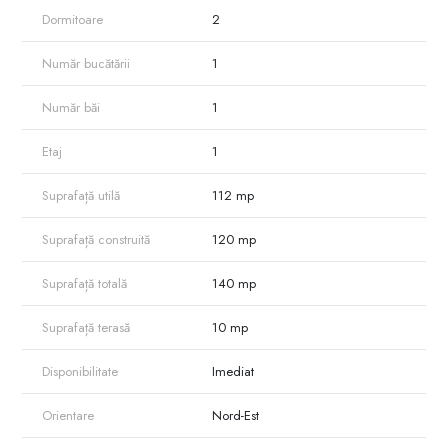
Dormitoare
2
Număr bucătării
1
Număr băi
1
Etaj
1
Suprafață utilă
112 mp
Suprafață construită
120 mp
Suprafață totală
140 mp
Suprafață terasă
10 mp
Disponibilitate
Imediat
Orientare
Nord-Est