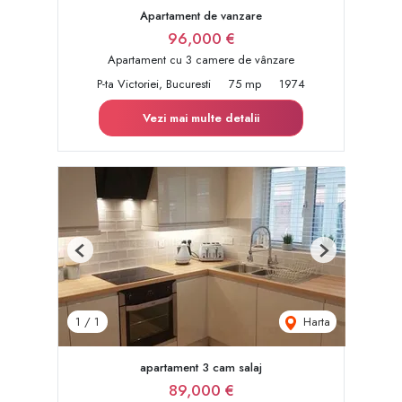
Apartament de vanzare
96,000 €
Apartament cu 3 camere de vânzare
P-ta Victoriei, Bucuresti
75 mp
1974
Vezi mai multe detalii
Previous
Next
Harta
1
/
1
apartament 3 cam salaj
89,000 €