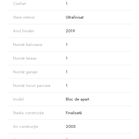
Confort
1
Stare interior
Ultrafinisat
Anul finisării
2019
Număr balcoane
1
Număr terase
1
Număr garaje
1
Număr locuri parcare
1
Imobil
Bloc de apart.
Stadiu construcție
Finalizată
An construcție
2005