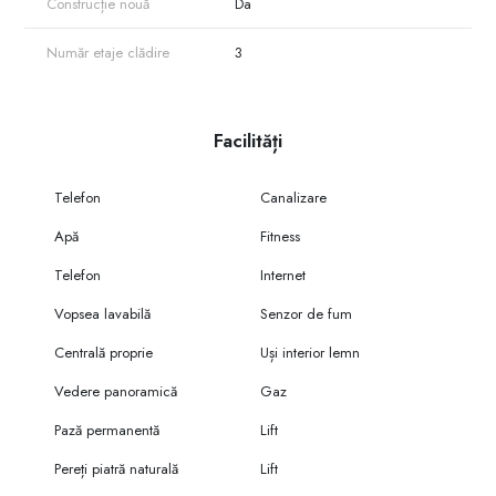
Construcție nouă
Da
Număr etaje clădire
3
Facilități
Telefon
Canalizare
Apă
Fitness
Telefon
Internet
Vopsea lavabilă
Senzor de fum
Centrală proprie
Uși interior lemn
Vedere panoramică
Gaz
Pază permanentă
Lift
Pereți piatră naturală
Lift