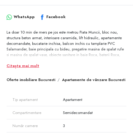
WhatsApp
Facebook
La doar 10 min de mers pe jos este metrou Piata Muncii, bloc nou,
structura beton armat, interioare caramida, lift hidraulic, apartamente
decomandate, bucatarie inchisa, balcon inchis cu tamplarie PVC
Salamander, baie principala cu bideu, pregatire masina de spalat rufe
si masina de spalat vase, obiecte sanitare in baie Roca, baterii Roca,
pregatire AC in living si in dormitoare, centrala termica in condensatie
Citește mai mult
cu boiler incorporat, interfon video, finisaje calitate superioara,
tamplarie PVC Salamander.
Oferte imobiliare Bucuresti
Apartamente de vânzare Bucuresti
Usi de intrare metalice securizate, usi interior import Grecia, contorizate
individual, locul de parcare se achizitioneaza separat, la pretul de
7500 EUR + TVA19% la exterior sau 12500 EUR + TVA 19% la subsol.
Tip apartament
Apartament
Compartimentare
Semidecomandat
Număr camere
3