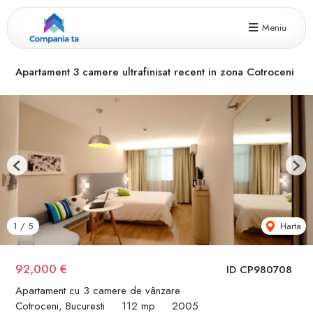
Meniu
Apartament 3 camere ultrafinisat recent in zona Cotroceni
Previous
Next
Harta
1
/
5
92,000 €
ID CP980708
Apartament cu 3 camere de vânzare
Cotroceni, Bucuresti
112 mp
2005