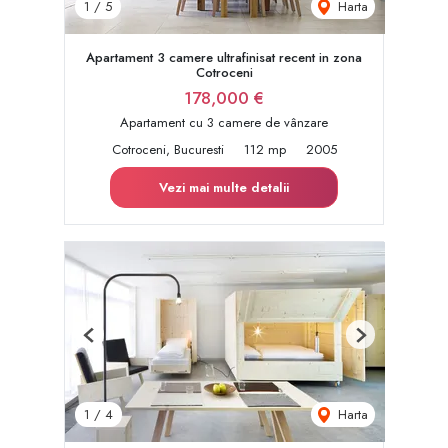
Harta
1
/
5
Apartament 3 camere ultrafinisat recent in zona
Cotroceni
178,000 €
Apartament cu 3 camere de vânzare
Cotroceni, Bucuresti
112 mp
2005
Vezi mai multe detalii
Previous
Next
Harta
1
/
4