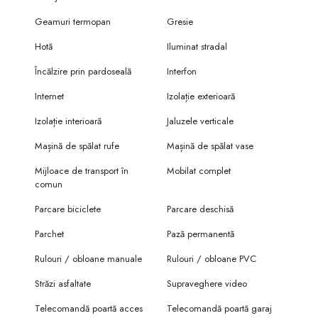
Geamuri termopan
Gresie
Hotă
Iluminat stradal
Încălzire prin pardoseală
Interfon
Internet
Izolație exterioară
Izolație interioară
Jaluzele verticale
Mașină de spălat rufe
Mașină de spălat vase
Mijloace de transport în
Mobilat complet
comun
Parcare biciclete
Parcare deschisă
Parchet
Pază permanentă
Rulouri / obloane manuale
Rulouri / obloane PVC
Străzi asfaltate
Supraveghere video
Telecomandă poartă acces
Telecomandă poartă garaj