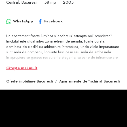
Central, Bucuresti
58 mp
2005
WhatsApp
Facebook
Un apartament foarte luminos si cochet isi asteapta noii proprietari!
Imobilul este situat intr-o zona extrem de aerisita, foarte curata,
dominata de cladiri cu arhitectura interbelica, unde vilele impunatoare
sunt sedii de companii, locuinte fastuoase sau sedii de ambasada.
In apropiere se gasesc restaurante elegante, saloane de infrumusetare,
scoli, licee si gradinite de inalta tinuta.
Citește mai mult
Apartamentul este situat la etajul 1 al unei cladiri de 4 etaje, este
decomandat, are o suprafata totala de 65 mp si a fost renovat complet
in anul 2017.
Oferte imobiliare Bucuresti
Apartamente de închiriat Bucuresti
Ca dotari mentionam centrala termica proprie, tamplaria de aluminiu,
rulouri exterioare actionate electric, parchetul de foarte buna calitate.
Proprietatea este pregatita pentru vanzare rapida, are toate actele la zi,
este libera si se preda imediat dupa semnare.