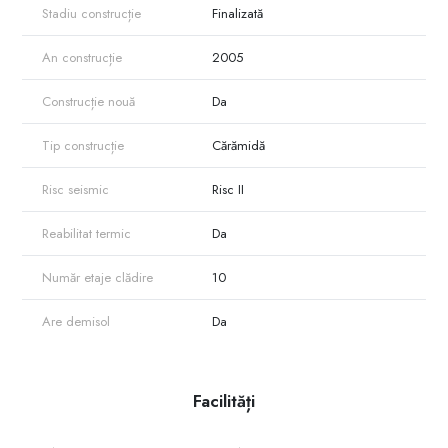
Stadiu construcție
Finalizată
An construcție
2005
Construcție nouă
Da
Tip construcție
Cărămidă
Risc seismic
Risc II
Reabilitat termic
Da
Număr etaje clădire
10
Are demisol
Da
Facilități