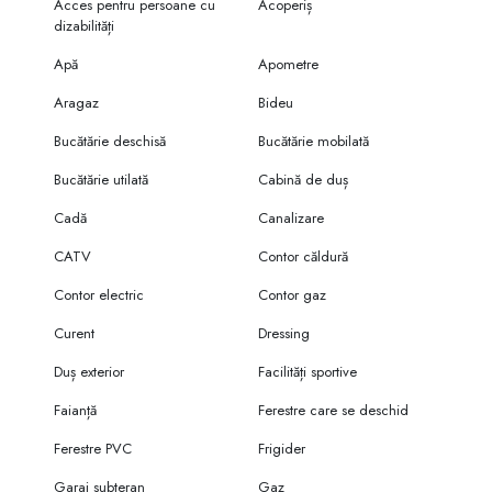
Acces pentru persoane cu
Acoperiș
dizabilități
Apă
Apometre
Aragaz
Bideu
Bucătărie deschisă
Bucătărie mobilată
Bucătărie utilată
Cabină de duș
Cadă
Canalizare
CATV
Contor căldură
Contor electric
Contor gaz
Curent
Dressing
Duș exterior
Facilități sportive
Faianță
Ferestre care se deschid
Ferestre PVC
Frigider
Garaj subteran
Gaz