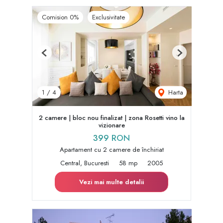
Comision 0%
Exclusivitate
Previous
Next
Harta
1
/
4
2 camere | bloc nou finalizat | zona Rosetti vino la
vizionare
399 RON
Apartament cu 2 camere de închiriat
Central, Bucuresti
58 mp
2005
Vezi mai multe detalii