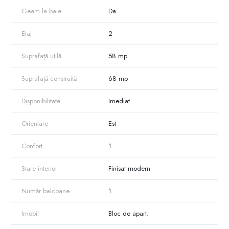
Geam la baie
Da
Etaj
2
Suprafață utilă
58 mp
Suprafață construită
68 mp
Disponibilitate
Imediat
Orientare
Est
Confort
1
Stare interior
Finisat modern
Număr balcoane
1
Imobil
Bloc de apart.