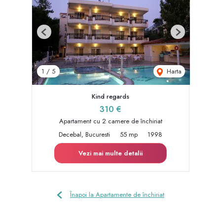
Previous
Next
Harta
1
/
5
Kind regards
310 €
Apartament cu 2 camere de închiriat
Decebal, Bucuresti
55 mp
1998
Vezi mai multe detalii
Înapoi la Apartamente de închiriat