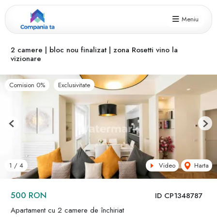
Meniu
2 camere | bloc nou finalizat | zona Rosetti vino la
vizionare
Comision 0%
Exclusivitate
Previous
Next
Video
Harta
1
/
4
500 RON
ID CP1348787
Apartament cu 2 camere de închiriat