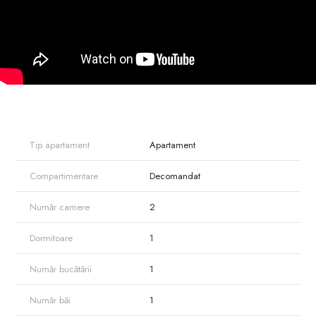
Tip apartament
Apartament
Compartimentare
Decomandat
Număr camere
2
Dormitoare
1
Număr bucătării
1
Număr băi
1