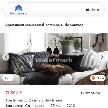
Meniu
Apartament semicentral comision 0 de vanzare
Previous
Next
Harta
1
/
7
71,500 €
ID CP274987
Apartament cu 2 camere de vânzare
Semicentral, Cluj-Napoca
55 mp
2012