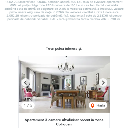
Te-ar putea interesa și:
Previous
Next
Harta
1
/
5
Apartament 3 camere ultrafinisat recent in zona
Cotroceni