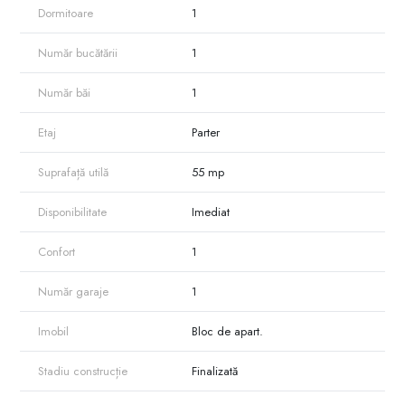
Dormitoare
1
Număr bucătării
1
Număr băi
1
Etaj
Parter
Suprafață utilă
55 mp
Disponibilitate
Imediat
Confort
1
Număr garaje
1
Imobil
Bloc de apart.
Stadiu construcție
Finalizată