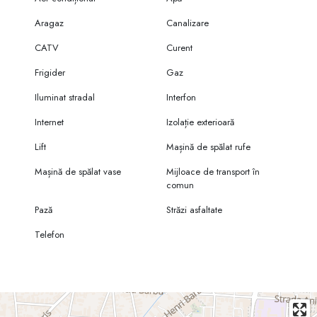
Aragaz
Canalizare
CATV
Curent
Frigider
Gaz
Iluminat stradal
Interfon
Internet
Izolație exterioară
Lift
Mașină de spălat rufe
Mașină de spălat vase
Mijloace de transport în
comun
Pază
Străzi asfaltate
Telefon