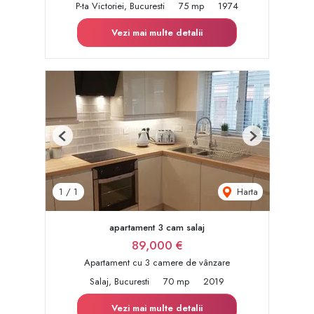
P-ta Victoriei, Bucuresti
75 mp
1974
Vezi mai multe detalii
Previous
Next
Harta
1
/
1
apartament 3 cam salaj
89,000 €
Apartament cu 3 camere de vânzare
Salaj, Bucuresti
70 mp
2019
Vezi mai multe detalii