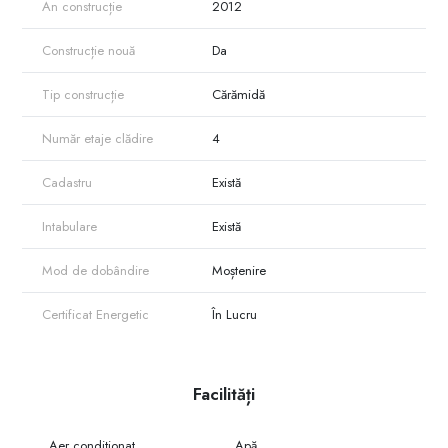
An construcție
2012
Construcție nouă
Da
Tip construcție
Cărămidă
Număr etaje clădire
4
Cadastru
Există
Intabulare
Există
Mod de dobândire
Moștenire
Certificat Energetic
În Lucru
Facilități
Aer condiționat
Apă