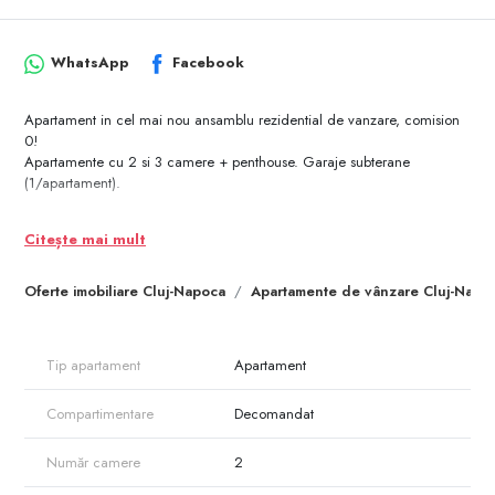
WhatsApp
Facebook
Apartament in cel mai nou ansamblu rezidential de vanzare, comision
0!
Apartamente cu 2 si 3 camere + penthouse. Garaje subterane
(1/apartament).
Citește mai mult
Oferte imobiliare Cluj-Napoca
Apartamente de vânzare Cluj-Napo
Tip apartament
Apartament
Compartimentare
Decomandat
Număr camere
2