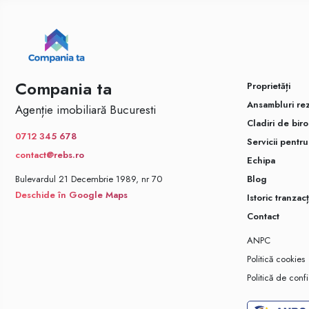
Compania ta
Proprietăți
Ansambluri rez
Agenție imobiliară Bucuresti
Cladiri de biro
0712 345 678
Servicii pentr
contact@rebs.ro
Echipa
Bulevardul 21 Decembrie 1989, nr 70
Blog
Deschide în Google Maps
Istoric tranzacț
Contact
ANPC
Politică cookies
Politică de confi