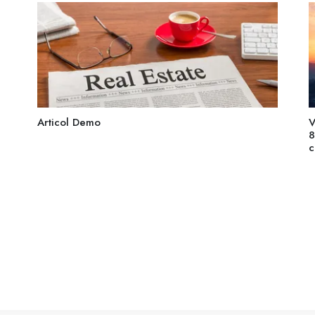
Articol Demo
V
8
c