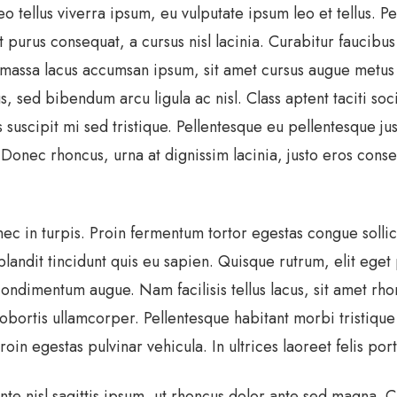
o tellus viverra ipsum, eu vulputate ipsum leo et tellus. Pe
t purus consequat, a cursus nisl lacinia. Curabitur faucibu
, massa lacus accumsan ipsum, sit amet cursus augue metus 
, sed bibendum arcu ligula ac nisl. Class aptent taciti so
suscipit mi sed tristique. Pellentesque eu pellentesque jus
Donec rhoncus, urna at dignissim lacinia, justo eros conse
ec in turpis. Proin fermentum tortor egestas congue sollici
ndit tincidunt quis eu sapien. Quisque rutrum, elit eget p
condimentum augue. Nam facilisis tellus lacus, sit amet rh
isis lobortis ullamcorper. Pellentesque habitant morbi tristi
oin egestas pulvinar vehicula. In ultrices laoreet felis por
 ante nisl sagittis ipsum, ut rhoncus dolor ante sed magna.