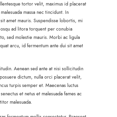
llentesque tortor velit, maximus id placerat
s malesuada massa nec tincidunt. In
sit amet mauris. Suspendisse lobortis, mi
ciosqu ad litora torquent per conubia
to, sed molestie mauris. Morbi ac ligula
quat arcu, id fermentum ante dui sit amet
tudin. Aenean sed ante at nisi sollicitudin
osuere dictum, nulla orci placerat velit,
oncus turpis semper et. Maecenas luctus
que senectus et netus et malesuada fames ac
ttitor malesuada.
 Cras fermentum mollis consectetur. Praesent