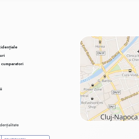
idențiale
uri
u cumparatori
ii
dențialitate