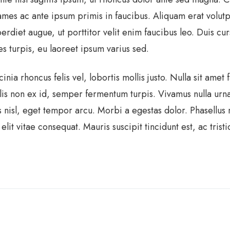
es ac ante ipsum primis in faucibus. Aliquam erat volutpat.
diet augue, ut porttitor velit enim faucibus leo. Duis cur
les turpis, eu laoreet ipsum varius sed.
inia rhoncus felis vel, lobortis mollis justo. Nulla sit amet 
vallis non ex id, semper fermentum turpis. Vivamus nulla u
 nisl, eget tempor arcu. Morbi a egestas dolor. Phasellu
it vitae consequat. Mauris suscipit tincidunt est, ac tris