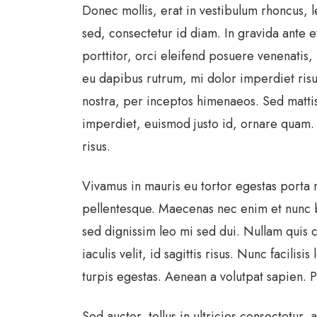
Donec mollis, erat in vestibulum rhoncus, le
sed, consectetur id diam. In gravida ante e
porttitor, orci eleifend posuere venenatis
eu dapibus rutrum, mi dolor imperdiet risus
nostra, per inceptos himenaeos. Sed mattis 
imperdiet, euismod justo id, ornare quam. 
risus.
Vivamus in mauris eu tortor egestas porta n
pellentesque. Maecenas nec enim et nunc bla
sed dignissim leo mi sed dui. Nullam quis 
iaculis velit, id sagittis risus. Nunc facil
turpis egestas. Aenean a volutpat sapien. Pr
Sed auctor, tellus in ultricies consectetur,