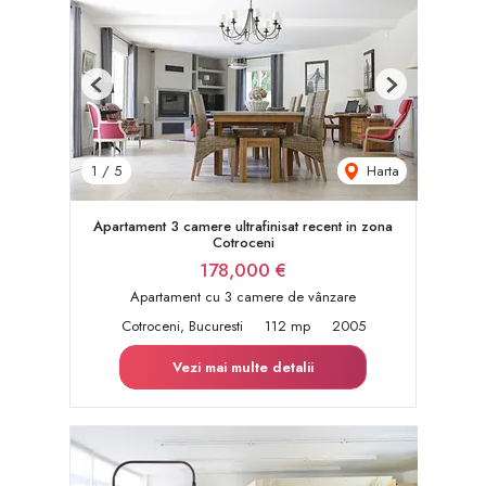
Previous
Next
Harta
1
/
5
Apartament 3 camere ultrafinisat recent in zona
Cotroceni
178,000 €
Apartament cu 3 camere de vânzare
Cotroceni, Bucuresti
112 mp
2005
Vezi mai multe detalii