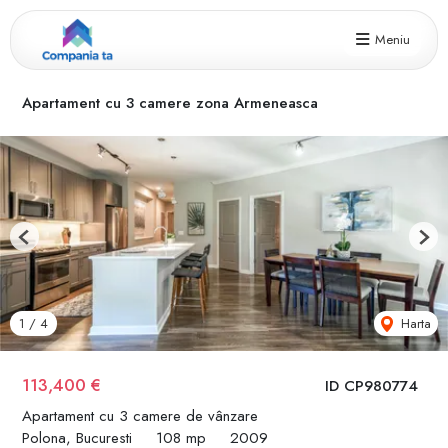
Meniu
Apartament cu 3 camere zona Armeneasca
Previous
Next
Harta
1
/
4
113,400 €
ID CP980774
Apartament cu 3 camere de vânzare
Polona, Bucuresti
108 mp
2009