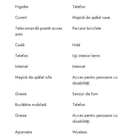
Frigider
Telefon
Curent
Mașină de spălat vase
Telecomandă poartă acces
Parcare biciclete
auto
Cadă
Hotă
Telefon
Uși interior lemn
Internet
Internet
Mașină de spălat rufe
Acces pentru persoane cu
dizabilități
Gresie
Senzor de fum
Bucătărie mobilată
Telefon
Gresie
Acces pentru persoane cu
dizabilități
Apometre
Wireless