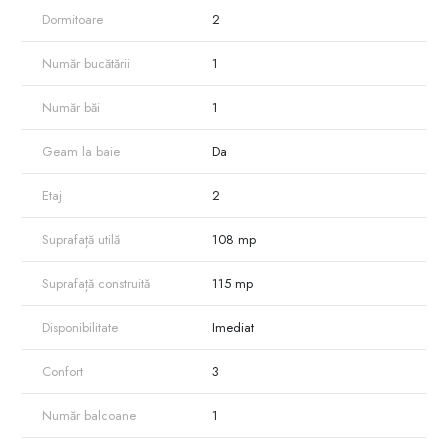
Dormitoare
2
Număr bucătării
1
Număr băi
1
Geam la baie
Da
Etaj
2
Suprafață utilă
108 mp
Suprafață construită
115 mp
Disponibilitate
Imediat
Confort
3
Număr balcoane
1