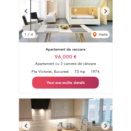
Previous
Next
Harta
1
/
4
Apartament de vanzare
96,000 €
Apartament cu 3 camere de vânzare
P-ta Victoriei, Bucuresti
75 mp
1974
Vezi mai multe detalii
Previous
Next