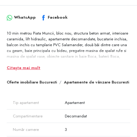
WhatsApp
Facebook
10 min metrou Piata Muncii, bloc nou, structura beton armat, interioare
caramida, lift hidraulic, apartamente decomandate, bucatarie inchisa,
balcon inchis cu tamplarie PVC Salamander, două băi dintre care una
cu geam, baie principala cu bideu, pregatire masina de spalat rufe si
masina de spalat vase, obiecte sanitare in baie Roca, baterii Roca,
pregatire AC in living si in dormitoare, centrala termica in condensatie
Citește mai mult
cu boiler incorporat, interfon video, finisaje calitate superioara,
tamplarie PVC Salamander, usi de intrare metalice securizate Kete Titan
16, usi interior import Grecia, contorizate individual,
Oferte imobiliare Bucuresti
Apartamente de vânzare Bucuresti
Tip apartament
Apartament
Compartimentare
Decomandat
Număr camere
3