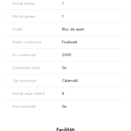
Număr terase
1
Număr garaje
1
Imobil
Bloc de apart.
Stadiu construcție
Finalizată
An construcție
2009
Construcție nouă
Da
Tip construcție
Cărămidă
Număr etaje clădire
8
Are mansardă
Da
Facilități