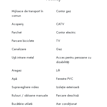
Mijloace de transport în
Contor gaz
comun
Acoperiș
CATV
Parchet
Contor electric
Parcare biciclete
TV
Canalizare
Gaz
Ușă intrare metal
Acces pentru persoane cu
dizabilități
Aragaz
Lift
Apă
Ferestre PVC
Supraveghere video
Izolație exterioară
Rulouri / obloane manuale
Parcare deschisă
Bucătărie utilată
Aer condiționat