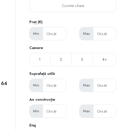
Preț (€)
Min
Max
Camere
1
2
3
4+
Suprafață utilă
a 64
Min
Max
An construcție
Min
Max
Etaj