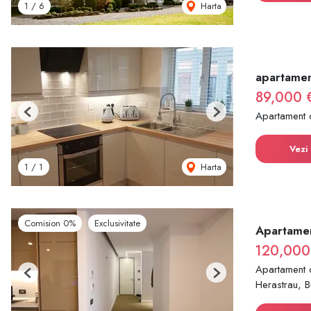
Harta
1
/
6
apartamen
89,000 
Apartament 
Previous
Next
Vezi 
Harta
1
/
1
Comision 0%
Exclusivitate
Apartamen
120,000
Apartament 
Previous
Next
Herastrau, B