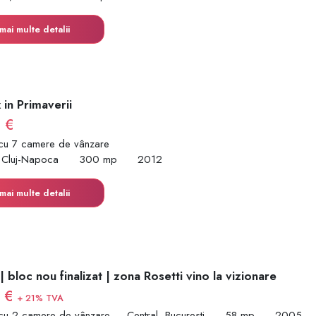
mai multe detalii
x in Primaverii
 €
cu 7 camere de vânzare
, Cluj-Napoca
300 mp
2012
mai multe detalii
 bloc nou finalizat | zona Rosetti vino la vizionare
0 €
+ 21% TVA
cu 2 camere de vânzare
Central, Bucuresti
58 mp
2005