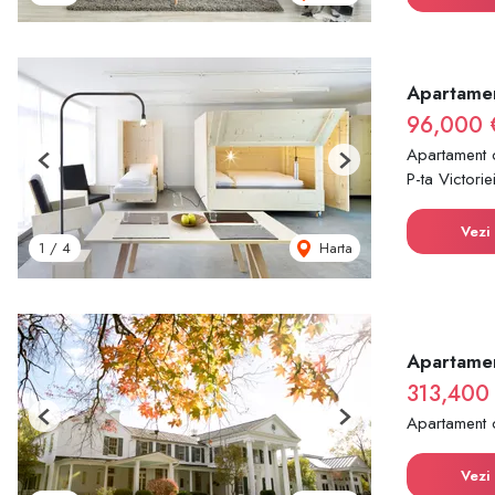
Apartamen
96,000 
Apartament 
Previous
Next
P-ta Victorie
Vezi 
Harta
1
/
4
Apartame
313,400
Apartament 
Previous
Next
Vezi 