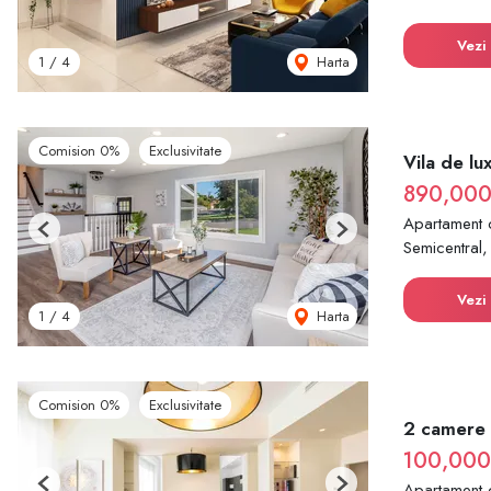
Vezi 
Harta
1
/
4
Comision 0%
Exclusivitate
Vila de lu
890,000
Apartament 
Previous
Next
Semicentral
Vezi 
Harta
1
/
4
Comision 0%
Exclusivitate
2 camere |
100,00
Apartament 