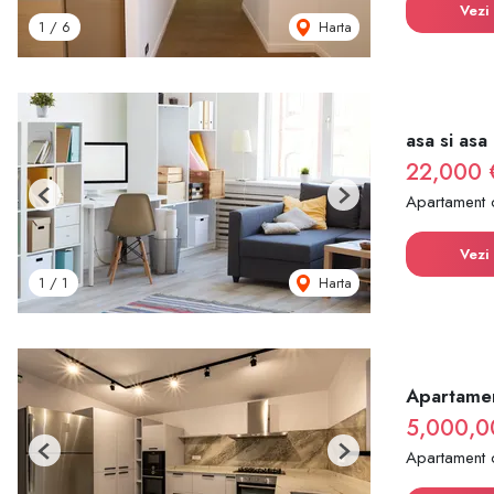
Vezi 
Harta
1
/
6
asa si asa
22,000 
Apartament 
Previous
Next
Vezi 
Harta
1
/
1
Apartamen
5,000,0
Apartament 
Previous
Next