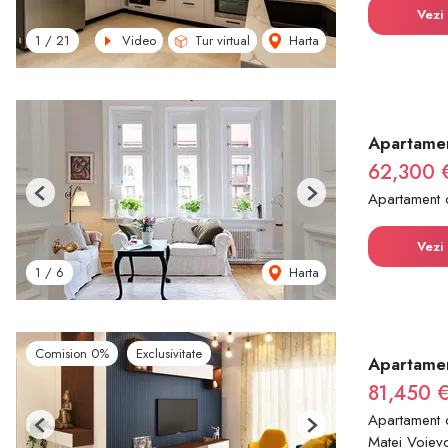
Vezi 
Video
Tur virtual
Harta
1
/
21
Apartamen
62,300 
Apartament 
Previous
Next
Vezi 
Harta
1
/
6
Comision 0%
Exclusivitate
Apartament
81,450 
Apartament 
Previous
Next
Matei Voievo