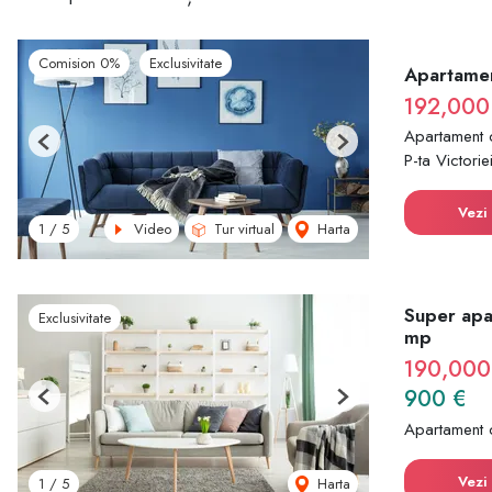
Comision 0%
Exclusivitate
Apartamen
192,000
Apartament 
Previous
Next
P-ta Victorie
Vezi 
Video
Tur virtual
Harta
1
/
5
Super apa
Exclusivitate
mp
190,000
900 €
Previous
Next
Apartament 
Vezi 
Harta
1
/
5