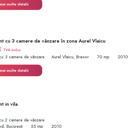
mai multe detalii
t cu 3 camere de vânzare în zona Aurel Vlaicu
€
TVA inclus
cu 3 camere de vânzare
Aurel Vlaicu, Brasov
70 mp
2010
mai multe detalii
 in vila
€
cu 2 camere de vânzare
d, Bucuresti
55 mp
2010