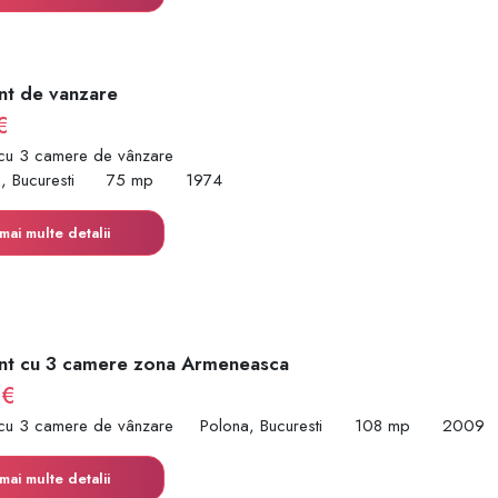
t de vanzare
€
cu 3 camere de vânzare
i, Bucuresti
75 mp
1974
mai multe detalii
nt cu 3 camere zona Armeneasca
 €
cu 3 camere de vânzare
Polona, Bucuresti
108 mp
2009
mai multe detalii