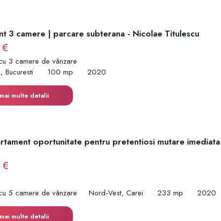
t 3 camere | parcare subterana - Nicolae Titulescu
 €
cu 3 camere de vânzare
i, Bucuresti
100 mp
2020
mai multe detalii
rtament oportunitate pentru pretentiosi mutare imediat
 €
cu 5 camere de vânzare
Nord-Vest, Carei
233 mp
2020
mai multe detalii