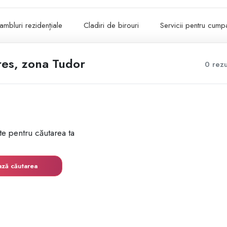
ambluri rezidențiale
Cladiri de birouri
Servicii pentru cumpa
es, zona Tudor
0 rezu
te pentru căutarea ta
ază căutarea