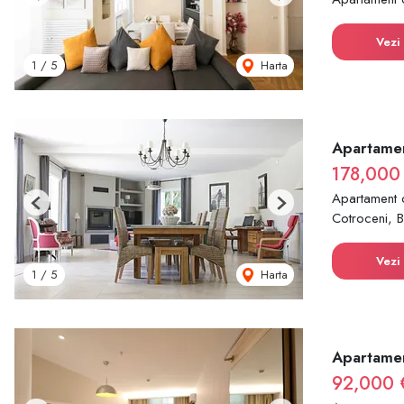
Previous
Next
Vezi 
Harta
1
/
5
Apartamen
178,000
Apartament 
Previous
Next
Cotroceni, B
Vezi 
Harta
1
/
5
Apartamen
92,000 