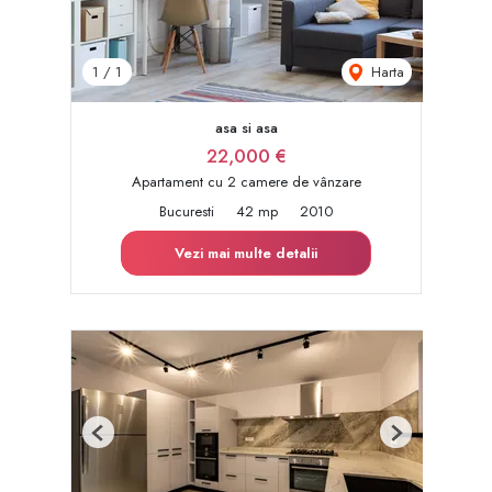
Harta
1
/
1
asa si asa
22,000 €
Apartament cu 2 camere de vânzare
Bucuresti
42 mp
2010
Vezi mai multe detalii
Previous
Next