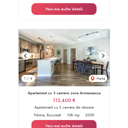
Vezi mai multe detalii
Previous
Next
Harta
1
/
4
Apartament cu 3 camere zona Armeneasca
113,400 €
Apartament cu 3 camere de vânzare
Polona, Bucuresti
108 mp
2009
Vezi mai multe detalii