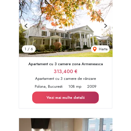
Previous
Next
Harta
1
/
6
Apartament cu 3 camere zona Armeneasca
313,400 €
Apartament cu 3 camere de vânzare
Polona, Bucuresti
108 mp
2009
Vezi mai multe detalii