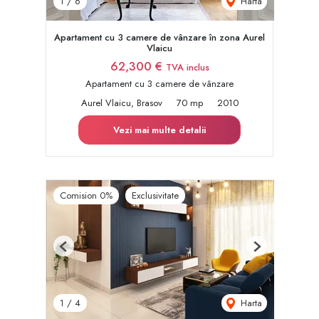
Harta
1
/
6
Apartament cu 3 camere de vânzare în zona Aurel
Vlaicu
62,300 €
TVA inclus
Apartament cu 3 camere de vânzare
Aurel Vlaicu, Brasov
70 mp
2010
Vezi mai multe detalii
Comision 0%
Exclusivitate
Previous
Next
Harta
1
/
4