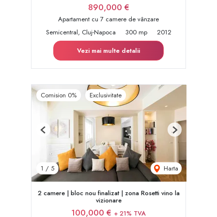
890,000 €
Apartament cu 7 camere de vânzare
Semicentral, Cluj-Napoca
300 mp
2012
Vezi mai multe detalii
Comision 0%
Exclusivitate
Previous
Next
Harta
1
/
5
2 camere | bloc nou finalizat | zona Rosetti vino la
vizionare
100,000 €
+ 21% TVA