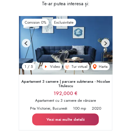
Te-ar putea interesa și:
Comision 0%
Exclusivitate
Previous
Next
Video
Tur virtual
Harta
1
/
5
Apartament 3 camere | parcare subterana - Nicolae
Titulescu
192,000 €
Apartament cu 3 camere de vânzare
P-ta Victoriei, Bucuresti
100 mp
2020
Vezi mai multe detalii