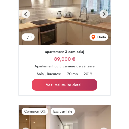
Previous
Next
Harta
1
/
1
apartament 3 cam salaj
89,000 €
Apartament cu 3 camere de vânzare
Salaj, Bucuresti
70 mp
2019
Vezi mai multe detalii
Comision 0%
Exclusivitate