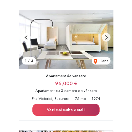
Previous
Next
Harta
1
/
4
Apartament de vanzare
96,000 €
Apartament cu 3 camere de vânzare
P-ta Victoriei, Bucuresti
75 mp
1974
Vezi mai multe detalii