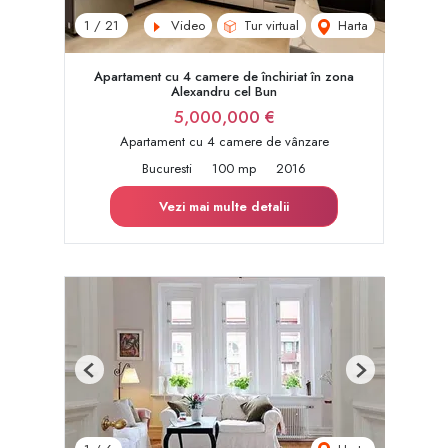
Video
Tur virtual
Harta
1
/
21
Apartament cu 4 camere de închiriat în zona
Alexandru cel Bun
5,000,000 €
Apartament cu 4 camere de vânzare
Bucuresti
100 mp
2016
Vezi mai multe detalii
Previous
Next