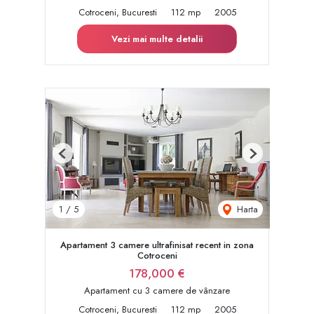
Cotroceni, Bucuresti
112 mp
2005
Vezi mai multe detalii
Previous
Next
Harta
1
/
5
Apartament 3 camere ultrafinisat recent in zona
Cotroceni
178,000 €
Apartament cu 3 camere de vânzare
Cotroceni, Bucuresti
112 mp
2005