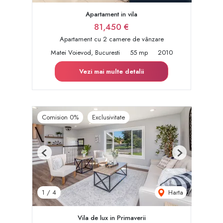
Apartament in vila
81,450 €
Apartament cu 2 camere de vânzare
Matei Voievod, Bucuresti
55 mp
2010
Vezi mai multe detalii
Comision 0%
Exclusivitate
Previous
Next
Harta
1
/
4
Vila de lux in Primaverii