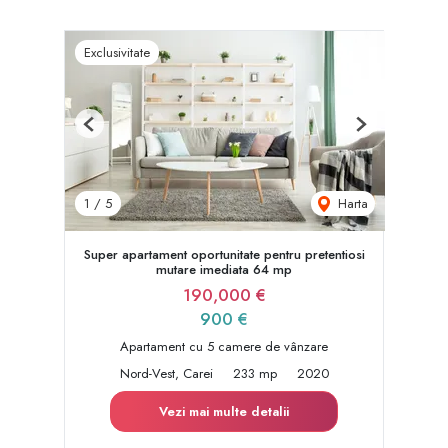
Exclusivitate
Previous
Next
Harta
1
/
5
Super apartament oportunitate pentru pretentiosi
mutare imediata 64 mp
190,000 €
900 €
Apartament cu 5 camere de vânzare
Nord-Vest, Carei
233 mp
2020
Vezi mai multe detalii