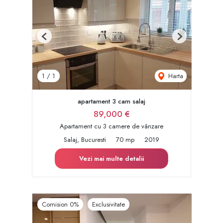
Previous
Next
Harta
1
/
1
apartament 3 cam salaj
89,000 €
Apartament cu 3 camere de vânzare
Salaj, Bucuresti
70 mp
2019
Vezi mai multe detalii
Comision 0%
Exclusivitate