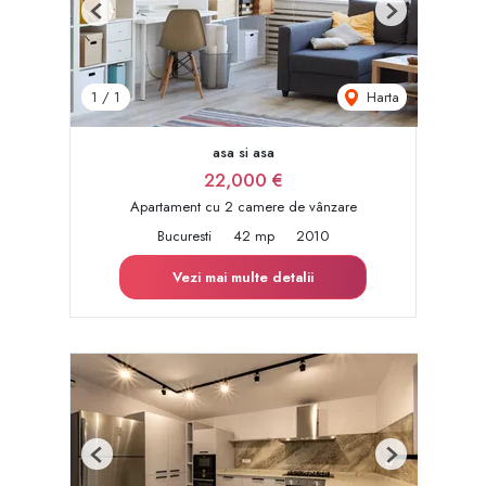
Previous
Next
Harta
1
/
1
asa si asa
22,000 €
Apartament cu 2 camere de vânzare
Bucuresti
42 mp
2010
Vezi mai multe detalii
Previous
Next