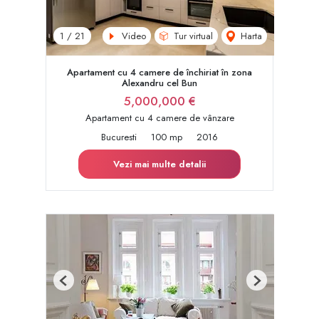
Video
Tur virtual
Harta
1
/
21
Apartament cu 4 camere de închiriat în zona
Alexandru cel Bun
5,000,000 €
Apartament cu 4 camere de vânzare
Bucuresti
100 mp
2016
Vezi mai multe detalii
Previous
Next