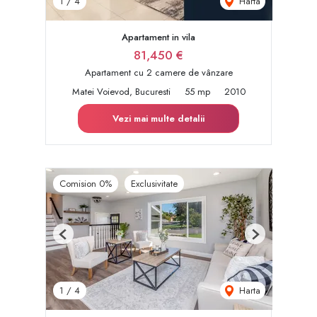
Harta
1
/
4
Apartament in vila
81,450 €
Apartament cu 2 camere de vânzare
Matei Voievod, Bucuresti
55 mp
2010
Vezi mai multe detalii
Comision 0%
Exclusivitate
Previous
Next
Harta
1
/
4