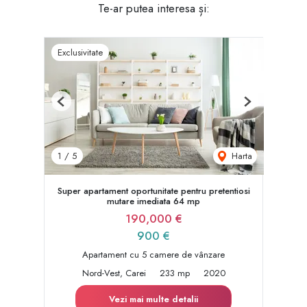
Te-ar putea interesa și:
Exclusivitate
Previous
Next
Harta
1
/
5
Super apartament oportunitate pentru pretentiosi
mutare imediata 64 mp
190,000 €
900 €
Apartament cu 5 camere de vânzare
Nord-Vest, Carei
233 mp
2020
Vezi mai multe detalii