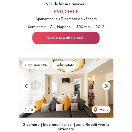
Vila de lux in Primaverii
890,000 €
Apartament cu 7 camere de vânzare
Semicentral, Cluj-Napoca
300 mp
2012
Vezi mai multe detalii
Comision 0%
Exclusivitate
Previous
Next
Harta
1
/
5
2 camere | bloc nou finalizat | zona Rosetti vino la
vizionare