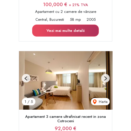
100,000 €
+ 21% TVA
Apartament cu 2 camere de vânzare
Central, Bucuresti
58 mp
2005
Vezi mai multe detalii
Previous
Next
Harta
1
/
5
Apartament 3 camere ultrafinisat recent in zona
Cotroceni
92,000 €