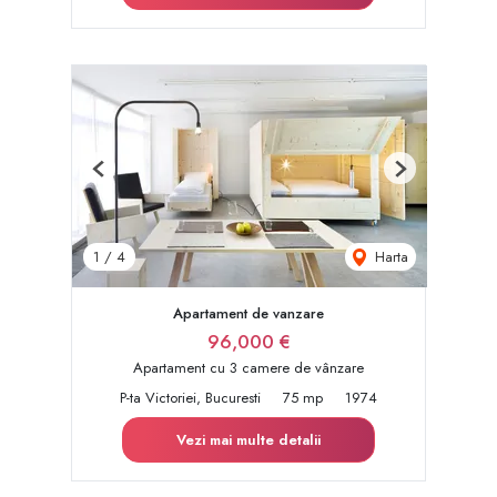
Previous
Next
Harta
1
/
4
Apartament de vanzare
96,000 €
Apartament cu 3 camere de vânzare
P-ta Victoriei, Bucuresti
75 mp
1974
Vezi mai multe detalii