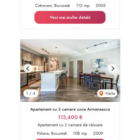
Cotroceni, Bucuresti
112 mp
2005
Vezi mai multe detalii
Previous
Next
Harta
1
/
4
Apartament cu 3 camere zona Armeneasca
113,400 €
Apartament cu 3 camere de vânzare
Polona, Bucuresti
108 mp
2009