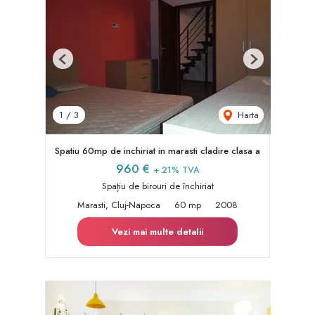
Previous
Next
Harta
1
/
3
Spatiu 60mp de inchiriat in marasti cladire clasa a
960 €
+ 21% TVA
Spațiu de birouri de închiriat
Marasti, Cluj-Napoca
60 mp
2008
Vezi mai multe detalii