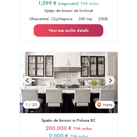
1,599 €
(negociabil) TVA inclus
Spațiu de birouri de închiriat
Ultracentral, Cluj-Napoca
350 mp
2008
Vezi mai multe detalii
Previous
Next
Harta
1
/
20
Spatiu de birouri in Polona BC
200,000 €
TVA inclus
2,000 €
TVA inclus