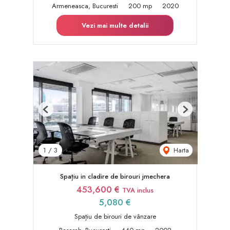
Armeneasca, Bucuresti
200 mp
2020
Vezi mai multe detalii
Previous
Next
Harta
1
/
3
Spațiu in cladire de birouri jmechera
453,600 €
TVA inclus
5,080 €
Spațiu de birouri de vânzare