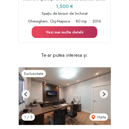
1,500 €
Spațiu de birouri de închiriat
Gheorgheni, Cluj-Napoca
80 mp
2016
Vezi mai multe detalii
Te-ar putea interesa și:
Exclusivitate
Previous
Next
Harta
1
/
5