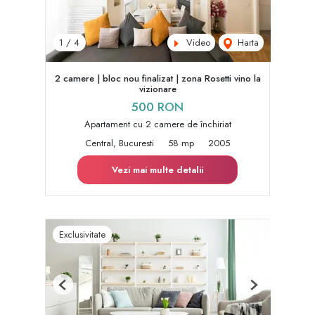
Video
Harta
1
/
4
2 camere | bloc nou finalizat | zona Rosetti vino la
vizionare
500 RON
Apartament cu 2 camere de închiriat
Central, Bucuresti
58 mp
2005
Vezi mai multe detalii
Exclusivitate
Previous
Next