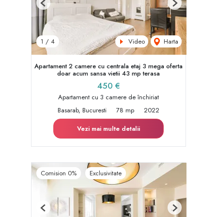
Previous
Next
Video
Harta
1
/
4
Apartament 2 camere cu centrala etaj 3 mega oferta
doar acum sansa vietii 43 mp terasa
450 €
Apartament cu 3 camere de închiriat
Basarab, Bucuresti
78 mp
2022
Vezi mai multe detalii
Comision 0%
Exclusivitate
Previous
Next