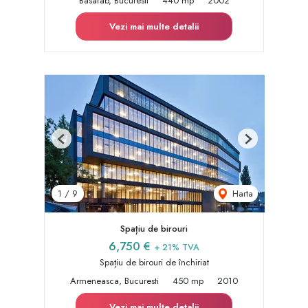
Basarab, Bucuresti
440 mp
2002
Vezi mai multe detalii
Previous
Next
Harta
1
/
9
Spațiu de birouri
6,750 €
+ 21% TVA
Spațiu de birouri de închiriat
Armeneasca, Bucuresti
450 mp
2010
Vezi mai multe detalii