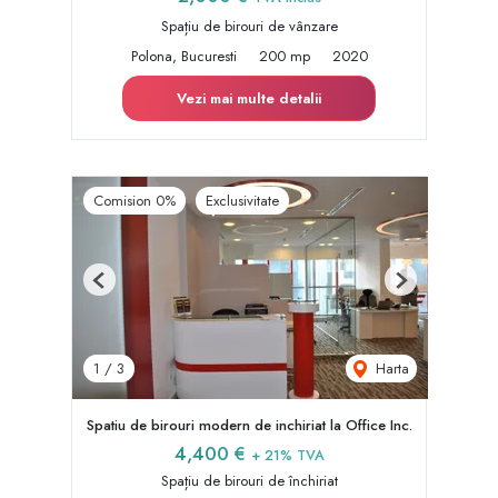
Spațiu de birouri de vânzare
Polona, Bucuresti
200 mp
2020
Vezi mai multe detalii
Comision 0%
Exclusivitate
Previous
Next
Harta
1
/
3
Spatiu de birouri modern de inchiriat la Office Inc.
4,400 €
+ 21% TVA
Spațiu de birouri de închiriat