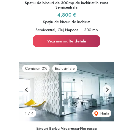
Spațiu de birouri de 300mp de închiriat în zona
Semicentrala
4,800 €
Spațiu de birouri de închiriat
Semicentral, Cluj-Napoca
300 mp
Vezi mai multe detalii
Comision 0%
Exclusivitate
Previous
Next
Harta
1
/
4
Birouri Barbu Vacarescu-Floreasca