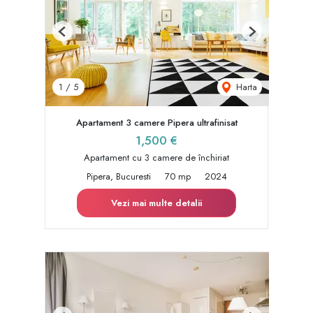
Previous
Next
Harta
1
/
5
Apartament 3 camere Pipera ultrafinisat
1,500 €
Apartament cu 3 camere de închiriat
Pipera, Bucuresti
70 mp
2024
Vezi mai multe detalii