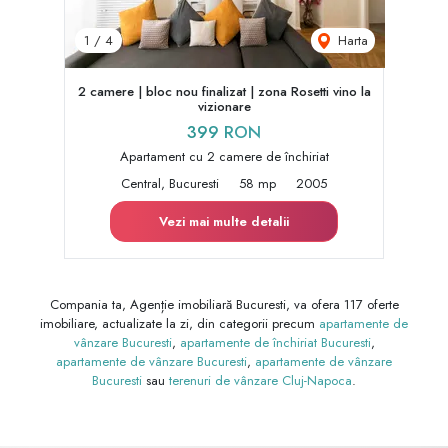
Harta
1
/
4
2 camere | bloc nou finalizat | zona Rosetti vino la
vizionare
399 RON
Apartament cu 2 camere de închiriat
Central, Bucuresti
58 mp
2005
Vezi mai multe detalii
Compania ta, Agenție imobiliară Bucuresti, va ofera 117 oferte
imobiliare, actualizate la zi, din categorii precum
apartamente de
vânzare Bucuresti
,
apartamente de închiriat Bucuresti
,
apartamente de vânzare Bucuresti
,
apartamente de vânzare
Bucuresti
sau
terenuri de vânzare Cluj-Napoca
.