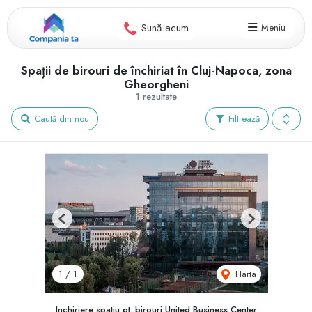
Sună acum
Meniu
Spații de birouri de închiriat în Cluj-Napoca, zona
Gheorgheni
1 rezultate
Caută din nou
Filtrează
Previous
Next
Harta
1
/
1
Inchiriere spatiu pt. birouri United Business Center