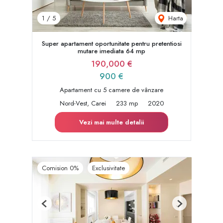
Harta
1
/
5
Super apartament oportunitate pentru pretentiosi
mutare imediata 64 mp
190,000 €
900 €
Apartament cu 5 camere de vânzare
Nord-Vest, Carei
233 mp
2020
Vezi mai multe detalii
Comision 0%
Exclusivitate
Previous
Next