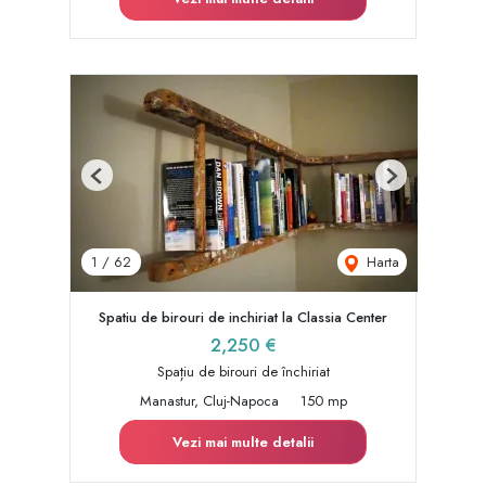
Previous
Next
Harta
1
/
62
Spatiu de birouri de inchiriat la Classia Center
2,250 €
Spațiu de birouri de închiriat
Manastur, Cluj-Napoca
150 mp
Vezi mai multe detalii