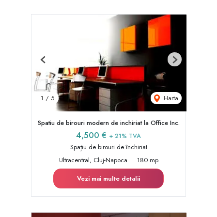
Previous
Next
Harta
1
/
5
Spatiu de birouri modern de inchiriat la Office Inc.
4,500 €
+ 21% TVA
Spațiu de birouri de închiriat
Ultracentral, Cluj-Napoca
180 mp
Vezi mai multe detalii