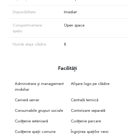
Disponibilitate
Imediat
Compartimentare
Open space
spațiu
Număr etaje clădire
8
Facilități
Administrare și management
Afișare logo pe clădire
imobiliar
Cameră server
Centrală termică
Consumabile grupuri sociale
Contorizare separată
Curățenie exterioară
Curățenie parcare
Curățenie spații comune
Îngrijirea spațiilor verzi