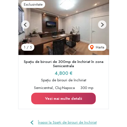
Exclusivitate
Previous
Next
Harta
1
/
5
Spațiu de birouri de 300mp de închiriat în zona
Semicentrala
4,800 €
Spațiu de birouri de închiriat
Semicentral, Cluj-Napoca
300 mp
Vezi mai multe detalii
Înapoi la Spații de birouri de închiriat