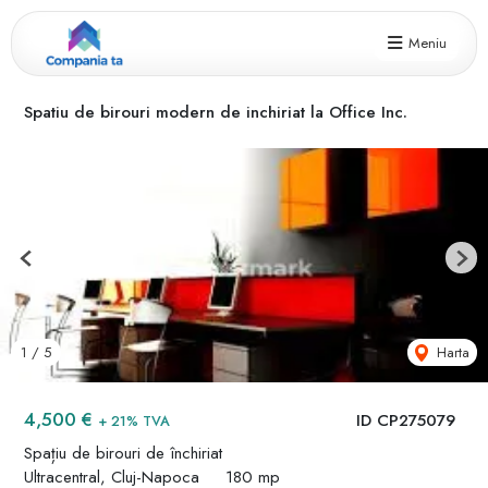
Meniu
Spatiu de birouri modern de inchiriat la Office Inc.
Previous
Next
Harta
1
/
5
4,500 €
ID CP275079
+ 21% TVA
Spațiu de birouri de închiriat
Ultracentral, Cluj-Napoca
180 mp