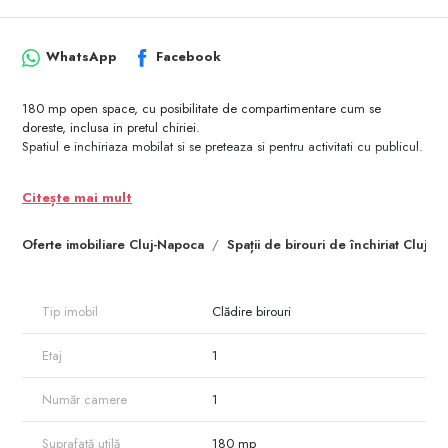
WhatsApp
Facebook
180 mp open space, cu posibilitate de compartimentare cum se
doreste, inclusa in pretul chiriei.
Spatiul e inchiriaza mobilat si se preteaza si pentru activitati cu publicul.
Citește mai mult
Oferte imobiliare Cluj-Napoca
Spații de birouri de închiriat Cluj-
Tip imobil
Clădire birouri
Etaj
1
Număr camere
1
Suprafață utilă
180 mp