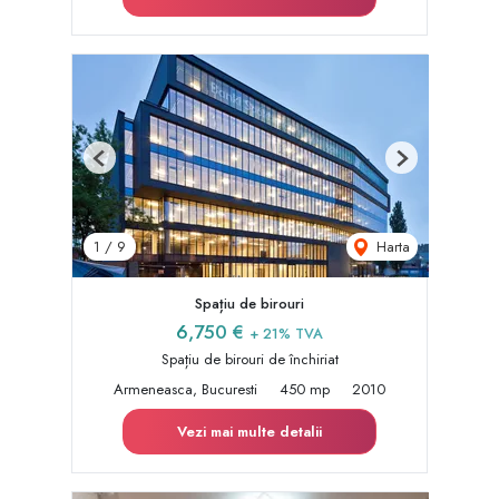
Previous
Next
Harta
1
/
9
Spațiu de birouri
6,750 €
+ 21% TVA
Spațiu de birouri de închiriat
Armeneasca, Bucuresti
450 mp
2010
Vezi mai multe detalii