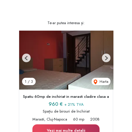
Te-ar putea interesa și:
Previous
Next
Harta
1
/
3
Spatiu 60mp de inchiriat in marasti cladire clasa a
960 €
+ 21% TVA
Spațiu de birouri de închiriat
Marasti, Cluj-Napoca
60 mp
2008
Vezi mai multe detalii