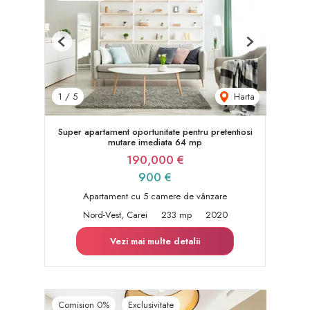
Previous
Next
Harta
1
/
5
Super apartament oportunitate pentru pretentiosi
mutare imediata 64 mp
190,000 €
900 €
Apartament cu 5 camere de vânzare
Nord-Vest, Carei
233 mp
2020
Vezi mai multe detalii
Comision 0%
Exclusivitate