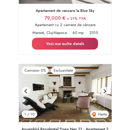
Apartament de vanzare la Blue Sky
79,000 €
+ 21% TVA
Apartament cu 2 camere de vânzare
Marasti, Cluj-Napoca
60 mp
2015
Vezi mai multe detalii
Comision 0%
Exclusivitate
Previous
Next
Harta
1
/
10
Ansamblul Rezidential Popa Nan 21 - Apartament 2