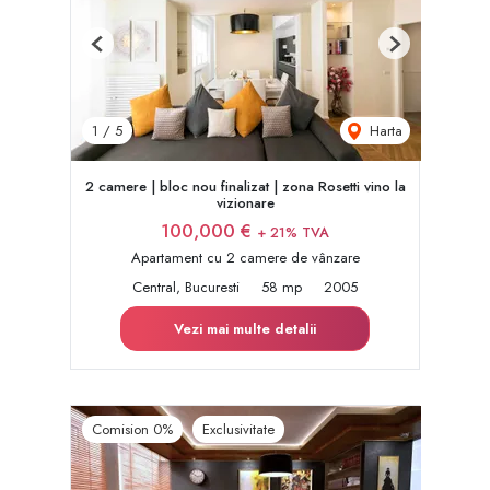
Previous
Next
Harta
1
/
5
2 camere | bloc nou finalizat | zona Rosetti vino la
vizionare
100,000 €
+ 21% TVA
Apartament cu 2 camere de vânzare
Central, Bucuresti
58 mp
2005
Vezi mai multe detalii
Comision 0%
Exclusivitate