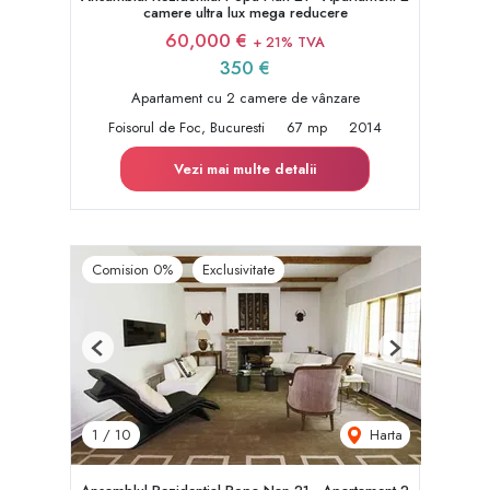
camere ultra lux mega reducere
60,000 €
+ 21% TVA
350 €
Apartament cu 2 camere de vânzare
Foisorul de Foc, Bucuresti
67 mp
2014
Vezi mai multe detalii
Comision 0%
Exclusivitate
Previous
Next
Harta
1
/
10