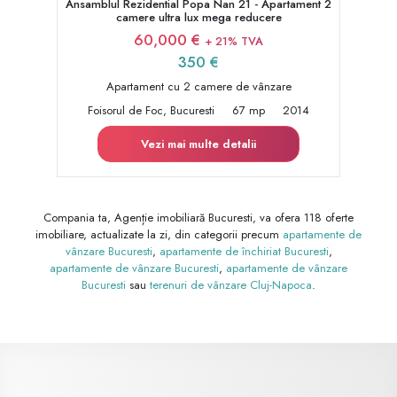
Ansamblul Rezidential Popa Nan 21 - Apartament 2
camere ultra lux mega reducere
60,000 €
+ 21% TVA
350 €
Apartament cu 2 camere de vânzare
Foisorul de Foc, Bucuresti
67 mp
2014
Vezi mai multe detalii
Compania ta, Agenție imobiliară Bucuresti, va ofera 118 oferte
imobiliare, actualizate la zi, din categorii precum
apartamente de
vânzare Bucuresti
,
apartamente de închiriat Bucuresti
,
apartamente de vânzare Bucuresti
,
apartamente de vânzare
Bucuresti
sau
terenuri de vânzare Cluj-Napoca
.