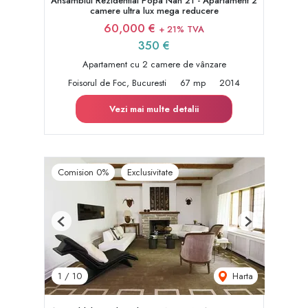
Ansamblul Rezidential Popa Nan 21 - Apartament 2
camere ultra lux mega reducere
60,000 €
+ 21% TVA
350 €
Apartament cu 2 camere de vânzare
Foisorul de Foc, Bucuresti
67 mp
2014
Vezi mai multe detalii
Comision 0%
Exclusivitate
Previous
Next
Harta
1
/
10