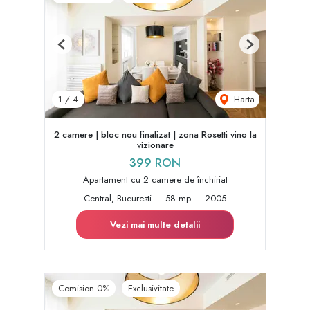
Previous
Next
Harta
1
/
4
2 camere | bloc nou finalizat | zona Rosetti vino la
vizionare
399 RON
Apartament cu 2 camere de închiriat
Central, Bucuresti
58 mp
2005
Vezi mai multe detalii
Comision 0%
Exclusivitate