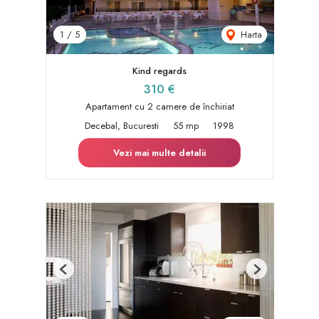
Harta
1
/
5
Kind regards
310 €
Apartament cu 2 camere de închiriat
Decebal, Bucuresti
55 mp
1998
Vezi mai multe detalii
Previous
Next