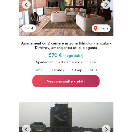
Previous
Next
Harta
1
/
4
Apartament cu 2 camere in zona Ritmului - Iancului -
Dimitrov, amenajat cu stil si eleganta
570 €
(negociabil)
Apartament cu 3 camere de închiriat
Iancului, Bucuresti
70 mp
1980
Vezi mai multe detalii
Previous
Next