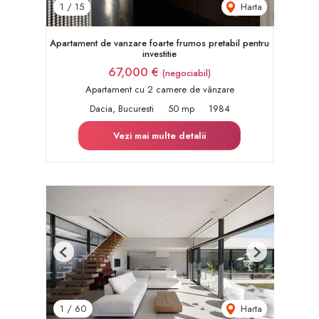
Harta
1
/
15
Apartament de vanzare foarte frumos pretabil pentru
investitie
67,000 €
(negociabil)
Apartament cu 2 camere de vânzare
Dacia, Bucuresti
50 mp
1984
Vezi mai multe detalii
Previous
Next
Harta
1
/
60