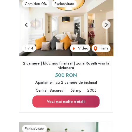
Comision 0%
Exclusivitate
Previous
Next
Video
Harta
1
/
4
2 camere | bloc nou finalizat | zona Rosetti vino la
vizionare
500 RON
Apartament cu 2 camere de închiriat
Central, Bucuresti
58 mp
2005
Vezi mai multe detalii
Exclusivitate