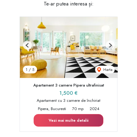
Te-ar putea interesa și:
Previous
Next
Harta
1
/
5
Apartament 3 camere Pipera ultrafinisat
1,500 €
Apartament cu 3 camere de închiriat
Pipera, Bucuresti
70 mp
2024
Vezi mai multe detalii