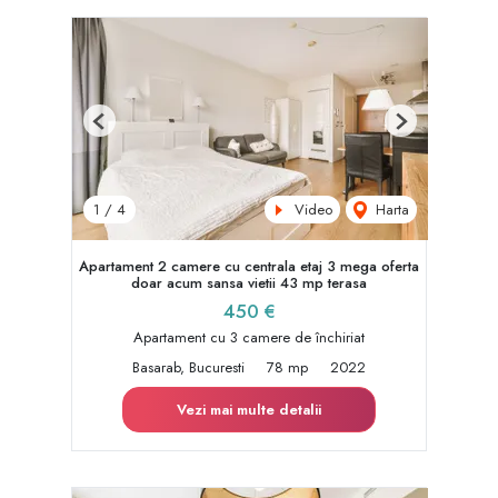
Previous
Next
Video
Harta
1
/
4
Apartament 2 camere cu centrala etaj 3 mega oferta
doar acum sansa vietii 43 mp terasa
450 €
Apartament cu 3 camere de închiriat
Basarab, Bucuresti
78 mp
2022
Vezi mai multe detalii