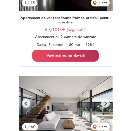
Harta
1
/
15
Apartament de vanzare foarte frumos pretabil pentru
investitie
67,000 €
(negociabil)
Apartament cu 2 camere de vânzare
Dacia, Bucuresti
50 mp
1984
Vezi mai multe detalii
Previous
Next
Harta
1
/
60