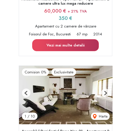
camere ultra lux mega reducere
60,000 €
+ 21% TVA
350 €
Apartament cu 2 camere de vânzare
Foisorul de Foc, Bucuresti
67 mp
2014
Vezi mai multe detalii
Comision 0%
Exclusivitate
Previous
Next
Harta
1
/
10