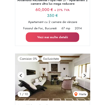
Ansamblul Rezidential Popa Nan 21 - Apartament 2
camere ultra lux mega reducere
60,000 €
+ 21% TVA
350 €
Apartament cu 2 camere de vânzare
Foisorul de Foc, Bucuresti
67 mp
2014
Vezi mai multe detalii
Comision 0%
Exclusivitate
Previous
Next
Harta
1
/
10