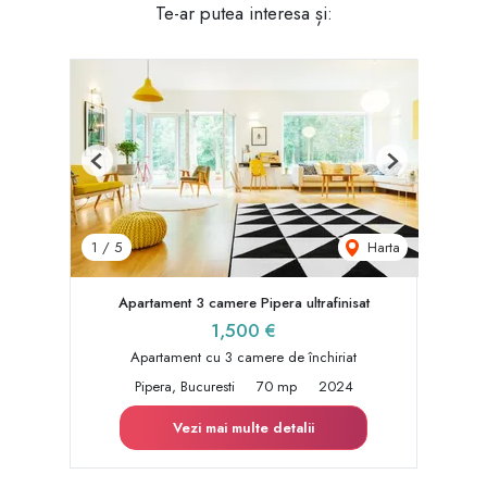
Te-ar putea interesa și:
Previous
Next
Harta
1
/
5
Apartament 3 camere Pipera ultrafinisat
1,500 €
Apartament cu 3 camere de închiriat
Pipera, Bucuresti
70 mp
2024
Vezi mai multe detalii