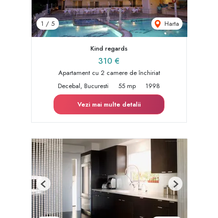
Harta
1
/
5
Kind regards
310 €
Apartament cu 2 camere de închiriat
Decebal, Bucuresti
55 mp
1998
Vezi mai multe detalii
Previous
Next