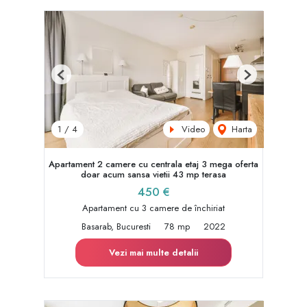
Previous
Next
Video
Harta
1
/
4
Apartament 2 camere cu centrala etaj 3 mega oferta
doar acum sansa vietii 43 mp terasa
450 €
Apartament cu 3 camere de închiriat
Basarab, Bucuresti
78 mp
2022
Vezi mai multe detalii