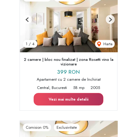
Previous
Next
Harta
1
/
4
2 camere | bloc nou finalizat | zona Rosetti vino la
vizionare
399 RON
Apartament cu 2 camere de închiriat
Central, Bucuresti
58 mp
2005
Vezi mai multe detalii
Comision 0%
Exclusivitate