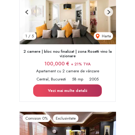
Previous
Next
Harta
1
/
5
2 camere | bloc nou finalizat | zona Rosetti vino la
vizionare
100,000 €
+ 21% TVA
Apartament cu 2 camere de vânzare
Central, Bucuresti
58 mp
2005
Vezi mai multe detalii
Comision 0%
Exclusivitate