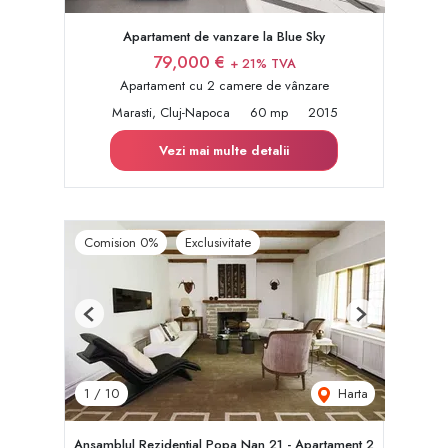
Apartament de vanzare la Blue Sky
79,000 €
+ 21% TVA
Apartament cu 2 camere de vânzare
Marasti, Cluj-Napoca
60 mp
2015
Vezi mai multe detalii
Comision 0%
Exclusivitate
Previous
Next
Harta
1
/
10
Ansamblul Rezidential Popa Nan 21 - Apartament 2