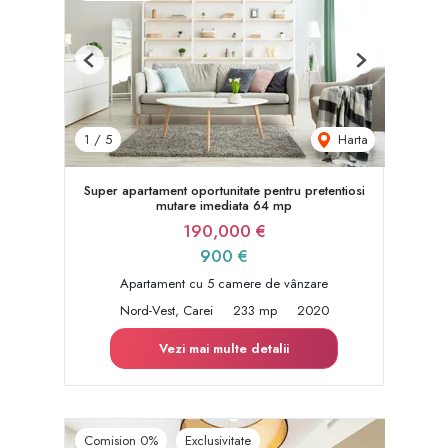
Previous
Next
Harta
1
/
5
Super apartament oportunitate pentru pretentiosi
mutare imediata 64 mp
190,000 €
900 €
Apartament cu 5 camere de vânzare
Nord-Vest, Carei
233 mp
2020
Vezi mai multe detalii
Comision 0%
Exclusivitate