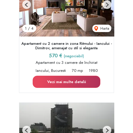
Previous
Next
Harta
1
/
4
Apartament cu 2 camere in zona Ritmului - Iancului -
Dimitrov, amenajat cu stil si eleganta
570 €
(negociabil)
Apartament cu 3 camere de închiriat
Iancului, Bucuresti
70 mp
1980
Vezi mai multe detalii
Previous
Next