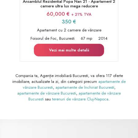
Ansamblul Rezidential Popa Nan 21 - Apartament 2
camere ultra lux mega reducere
60,000 €
+ 21% TVA
350 €
Apartament cu 2 camere de vânzare
Foisorul de Foc, Bucuresti
67 mp
2014
Vezi mai multe detalii
Compania ta, Agenție imobiliară Bucuresti, va ofera 117 oferte
imobiliare, actualizate la zi, din categorii precum
apartamente de
vânzare Bucuresti
,
apartamente de închiriat Bucuresti
,
apartamente de vânzare Bucuresti
,
apartamente de vânzare
Bucuresti
sau
terenuri de vânzare Cluj-Napoca
.