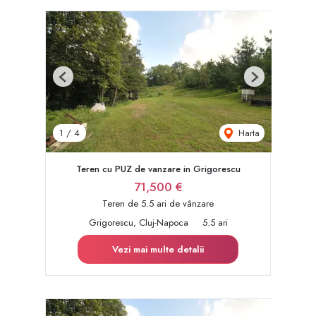
Previous
Next
Harta
1
/
4
Teren cu PUZ de vanzare in Grigorescu
71,500 €
Teren de 5.5 ari de vânzare
Grigorescu, Cluj-Napoca
5.5 ari
Vezi mai multe detalii