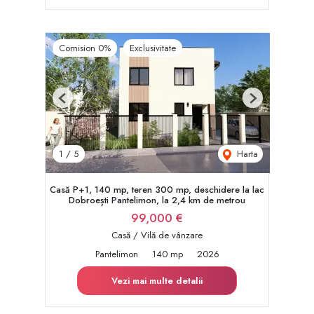
Comision 0%
Exclusivitate
Previous
Next
Harta
1
/
5
Casă P+1, 140 mp, teren 300 mp, deschidere la lac
Dobroești Pantelimon, la 2,4 km de metrou
99,000 €
Casă / Vilă de vânzare
Pantelimon
140 mp
2026
Vezi mai multe detalii