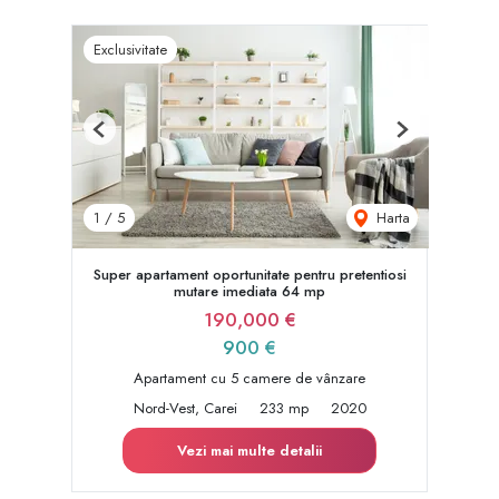
Exclusivitate
Previous
Next
Harta
1
/
5
Super apartament oportunitate pentru pretentiosi
mutare imediata 64 mp
190,000 €
900 €
Apartament cu 5 camere de vânzare
Nord-Vest, Carei
233 mp
2020
Vezi mai multe detalii