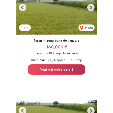
Previous
Next
Harta
1
/
4
Teren in zona buna de vanzare
160,000 €
Teren de 800 mp de vânzare
Buna Ziua, Cluj-Napoca
800 mp
Vezi mai multe detalii
Previous
Next