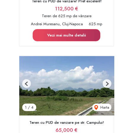
Teren cu PUD de vanzare! Pret excelent!
112,500 €
Teren de 625 mp de vânzare
Andrei Muresanu, Cluj-Napoca
625 mp
Vezi mai multe detalii
Previous
Next
Harta
1
/
4
Teren cu PUD de vanzare pe str. Campului!
65,000 €