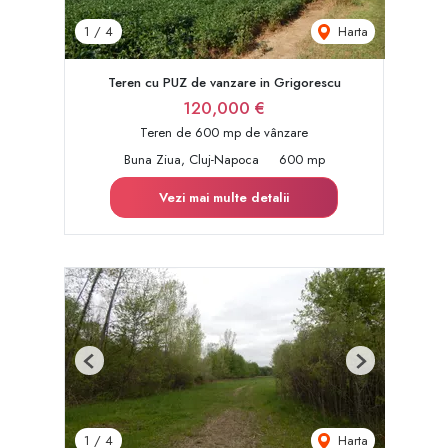
Harta
1
/
4
Teren cu PUZ de vanzare in Grigorescu
120,000 €
Teren de 600 mp de vânzare
Buna Ziua, Cluj-Napoca
600 mp
Vezi mai multe detalii
Previous
Next
Harta
1
/
4