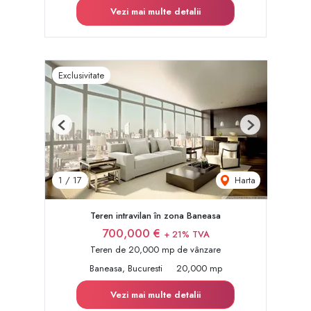
Vezi mai multe detalii
Exclusivitate
Previous
Next
Harta
1
/
17
Teren intravilan în zona Baneasa
700,000 €
+ 21% TVA
Teren de 20,000 mp de vânzare
Baneasa, Bucuresti
20,000 mp
Vezi mai multe detalii