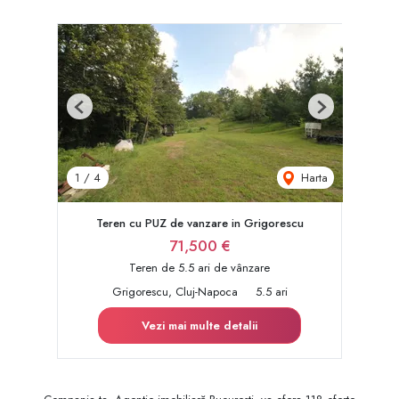
Previous
Next
Harta
1
/
4
Teren cu PUZ de vanzare in Grigorescu
71,500 €
Teren de 5.5 ari de vânzare
Grigorescu, Cluj-Napoca
5.5 ari
Vezi mai multe detalii