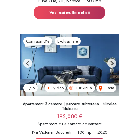
Buna Ziua, Cluj-Napoca
600 mp
Vezi mai multe detalii
Comision 0%
Exclusivitate
Previous
Next
Video
Tur virtual
Harta
1
/
5
Apartament 3 camere | parcare subterana - Nicolae
Titulescu
192,000 €
Apartament cu 3 camere de vânzare
P-ta Victoriei, Bucuresti
100 mp
2020