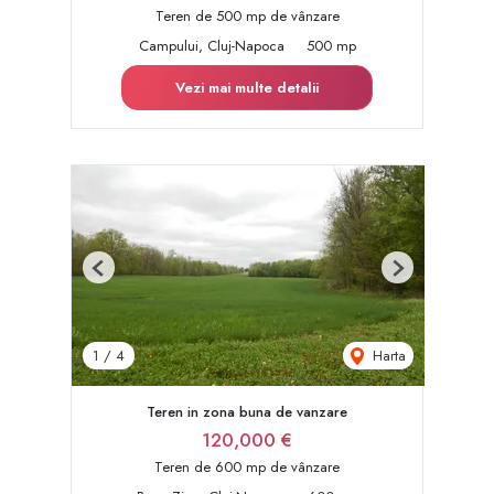
Teren de 500 mp de vânzare
Campului, Cluj-Napoca
500 mp
Vezi mai multe detalii
Previous
Next
Harta
1
/
4
Teren in zona buna de vanzare
120,000 €
Teren de 600 mp de vânzare