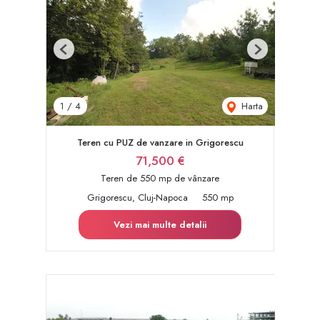
Previous
Next
Harta
1
/
4
Teren cu PUZ de vanzare in Grigorescu
71,500 €
Teren de 550 mp de vânzare
Grigorescu, Cluj-Napoca
550 mp
Vezi mai multe detalii