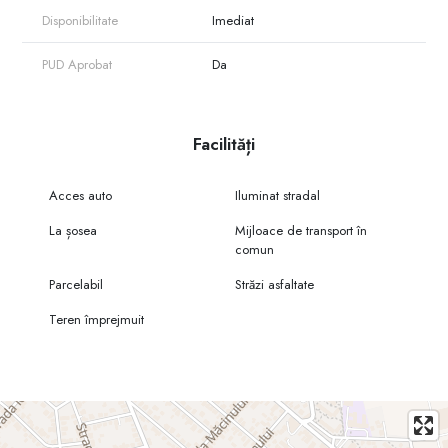
Disponibilitate
Imediat
PUD Aprobat
Da
Facilități
Acces auto
Iluminat stradal
La șosea
Mijloace de transport în
comun
Parcelabil
Străzi asfaltate
Teren împrejmuit