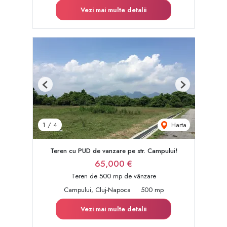
Vezi mai multe detalii
Previous
Next
Harta
1
/
4
Teren cu PUD de vanzare pe str. Campului!
65,000 €
Teren de 500 mp de vânzare
Campului, Cluj-Napoca
500 mp
Vezi mai multe detalii