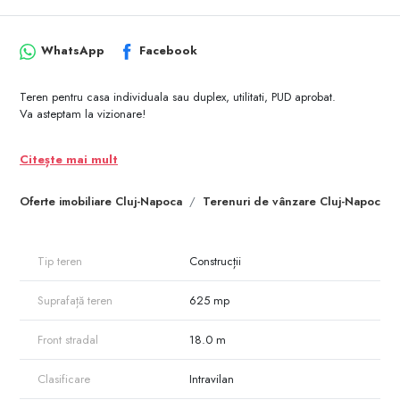
WhatsApp
Facebook
Teren pentru casa individuala sau duplex, utilitati, PUD aprobat.
Va asteptam la vizionare!
Citește mai mult
Oferte imobiliare Cluj-Napoca
Terenuri de vânzare Cluj-Napoca
Tip teren
Construcții
Suprafață teren
625 mp
Front stradal
18.0 m
Clasificare
Intravilan