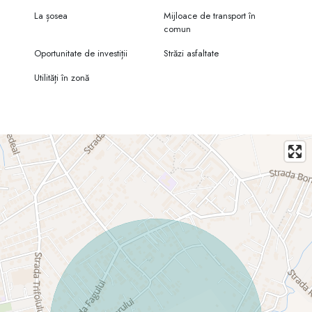
La șosea
Mijloace de transport în
comun
Oportunitate de investiții
Străzi asfaltate
Utilități în zonă