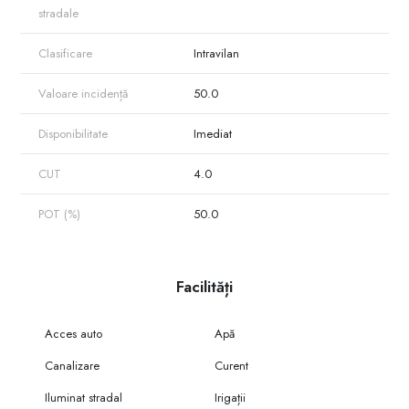
stradale
Clasificare
Intravilan
Valoare incidență
50.0
Disponibilitate
Imediat
CUT
4.0
POT (%)
50.0
Facilități
Acces auto
Apă
Canalizare
Curent
Iluminat stradal
Irigații