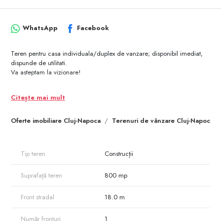
WhatsApp
Facebook
Teren pentru casa individuala/duplex de vanzare; disponibil imediat,
dispunde de utilitati.
Va asteptam la vizionare!
Citește mai mult
Oferte imobiliare Cluj-Napoca
Terenuri de vânzare Cluj-Napoca
Tip teren
Construcții
Suprafață teren
800 mp
Front stradal
18.0 m
Număr fronturi
1