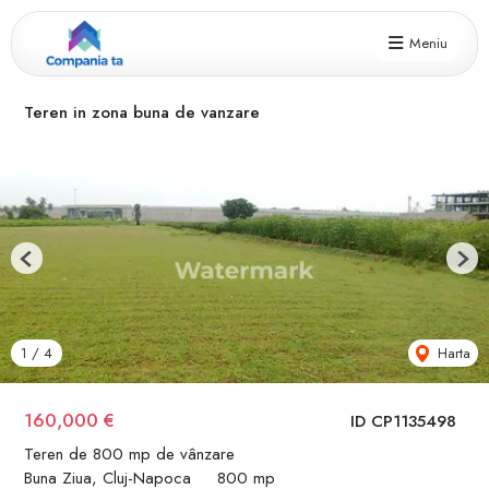
Meniu
Teren in zona buna de vanzare
Previous
Next
Harta
1
/
4
160,000 €
ID CP1135498
Teren de 800 mp de vânzare
Buna Ziua, Cluj-Napoca
800 mp