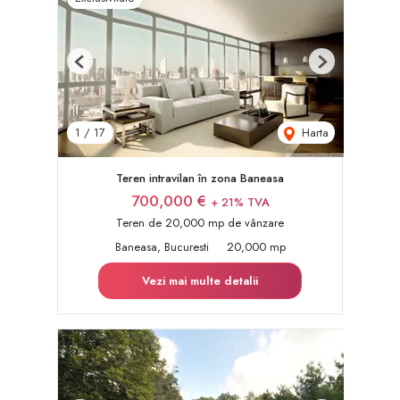
Previous
Next
Harta
1
/
17
Teren intravilan în zona Baneasa
700,000 €
+ 21% TVA
Teren de 20,000 mp de vânzare
Baneasa, Bucuresti
20,000 mp
Vezi mai multe detalii