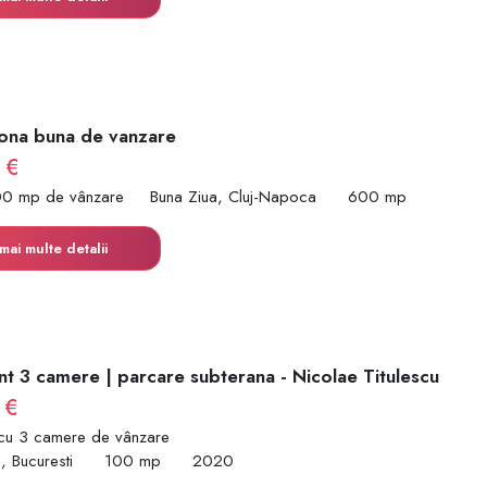
zona buna de vanzare
 €
00 mp de vânzare
Buna Ziua, Cluj-Napoca
600 mp
mai multe detalii
t 3 camere | parcare subterana - Nicolae Titulescu
 €
cu 3 camere de vânzare
i, Bucuresti
100 mp
2020