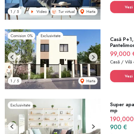
Vezi 
Video
Tur virtual
Harta
1
/
5
Comision 0%
Exclusivitate
Casă P+1,
Pantelimo
99,000 
Previous
Next
Casă / Vilă
Vezi 
Harta
1
/
5
Super apa
Exclusivitate
mp
190,000
900 €
Previous
Next