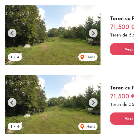
Teren cu 
71,500 
Teren de 5.
Previous
Next
Vezi 
Harta
1
/
4
Teren cu 
71,500 
Teren de 5
Previous
Next
Vezi 
Harta
1
/
4