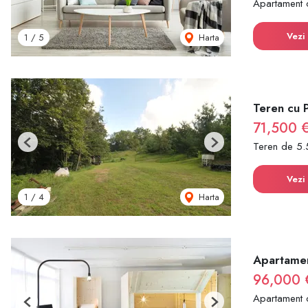
Apartament 
Vezi 
Harta
1
/
5
Teren cu 
71,500 
Teren de 5.
Previous
Next
Vezi 
Harta
1
/
4
Apartamen
96,000 
Apartament 
Previous
Next