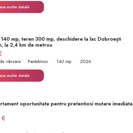
mai multe detalii
 140 mp, teren 300 mp, deschidere la lac Dobroești
n, la 2,4 km de metrou
€
 de vânzare
Pantelimon
140 mp
2026
mai multe detalii
rtament oportunitate pentru pretentiosi mutare imediat
 €