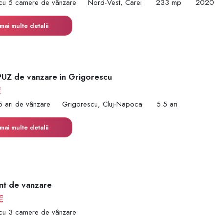
cu 5 camere de vânzare
Nord-Vest, Carei
233 mp
2020
mai multe detalii
PUZ de vanzare in Grigorescu
€
5 ari de vânzare
Grigorescu, Cluj-Napoca
5.5 ari
mai multe detalii
t de vanzare
€
cu 3 camere de vânzare