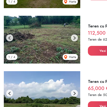
Harta
1
/
4
Teren cu 
112,500
Teren de 6
Previous
Next
Vezi 
Harta
1
/
4
Teren cu 
65,000 
Teren de 5
Previous
Next
Vezi 