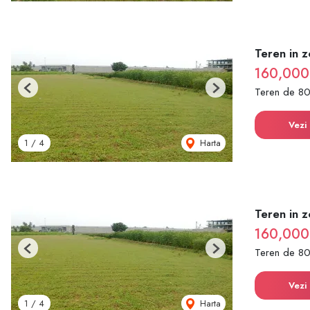
Teren in 
160,000
Teren de 8
Previous
Next
Vezi 
Harta
1
/
4
Teren in 
160,000
Teren de 8
Previous
Next
Vezi 
Harta
1
/
4