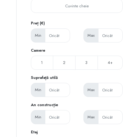
Preț (€)
Min
Max
Camere
1
2
3
4+
Suprafață utilă
Min
Max
An construcție
Min
Max
Etaj