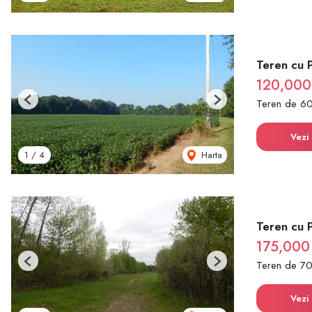
Teren cu 
120,000
Teren de 6
Previous
Next
Vezi 
Harta
1
/
4
Teren cu 
175,000
Teren de 7
Previous
Next
Vezi 