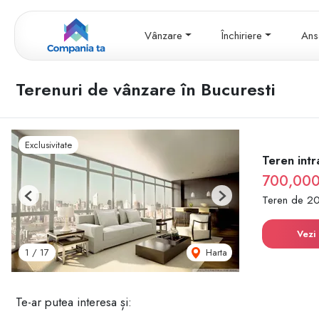
Vânzare
Închiriere
Ans
Terenuri de vânzare în Bucuresti
Exclusivitate
Teren intr
700,00
Teren de 2
Previous
Next
Vezi 
Harta
1
/
17
Te-ar putea interesa și: