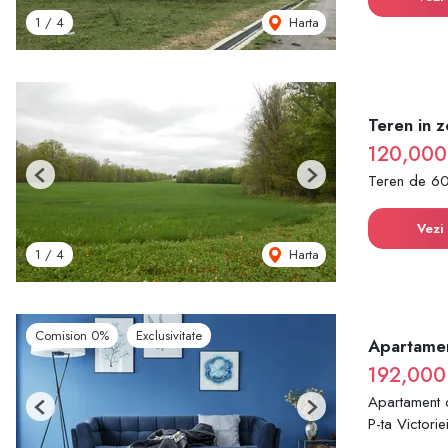
Harta
1
/
4
Teren in 
120,000
Teren de 6
Previous
Next
Vezi 
Harta
1
/
4
Comision 0%
Exclusivitate
Apartamen
192,000
Apartament 
Previous
Next
P-ta Victorie