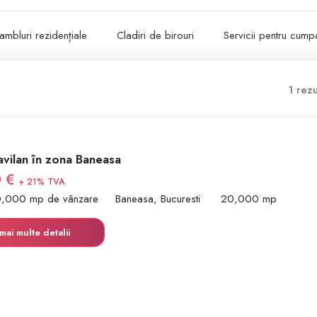
ambluri rezidențiale
Cladiri de birouri
Servicii pentru cumpa
1 rezu
avilan în zona Baneasa
0 €
+ 21% TVA
0,000 mp de vânzare
Baneasa, Bucuresti
20,000 mp
mai multe detalii