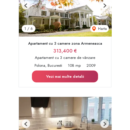
Previous
Next
Harta
1
/
6
Apartament cu 3 camere zona Armeneasca
313,400 €
Apartament cu 3 camere de vânzare
Polona, Bucuresti
108 mp
2009
Vezi mai multe detalii
Previous
Next