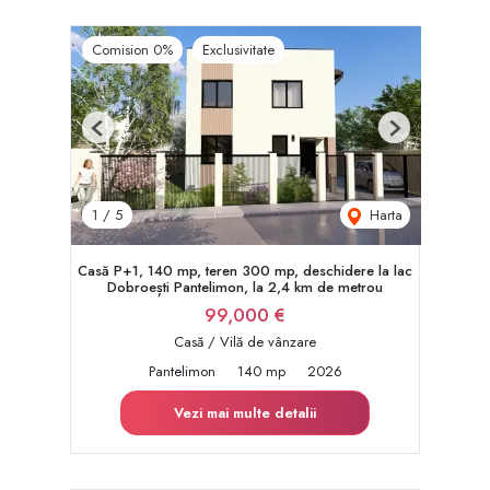
Comision 0%
Exclusivitate
Previous
Next
Harta
1
/
5
Casă P+1, 140 mp, teren 300 mp, deschidere la lac
Dobroești Pantelimon, la 2,4 km de metrou
99,000 €
Casă / Vilă de vânzare
Pantelimon
140 mp
2026
Vezi mai multe detalii