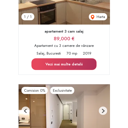
Harta
1
/
1
apartament 3 cam salaj
89,000 €
Apartament cu 3 camere de vânzare
Salaj, Bucuresti
70 mp
2019
Vezi mai multe detalii
Comision 0%
Exclusivitate
Previous
Next