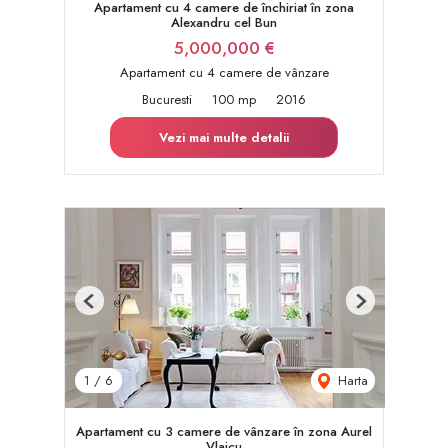
Apartament cu 4 camere de închiriat în zona
Alexandru cel Bun
5,000,000 €
Apartament cu 4 camere de vânzare
Bucuresti
100 mp
2016
Vezi mai multe detalii
Previous
Next
Harta
1
/
6
Apartament cu 3 camere de vânzare în zona Aurel
Vlaicu