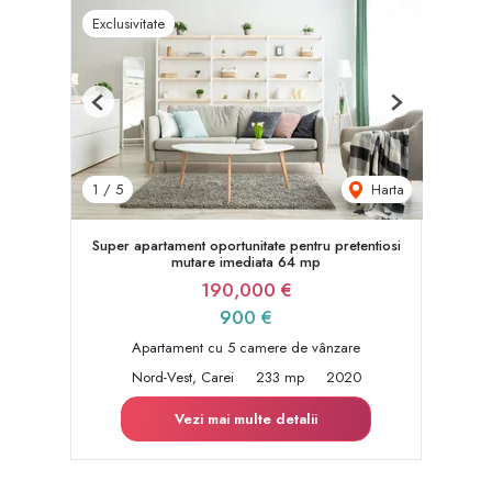
Exclusivitate
Previous
Next
Harta
1
/
5
Super apartament oportunitate pentru pretentiosi
mutare imediata 64 mp
190,000 €
900 €
Apartament cu 5 camere de vânzare
Nord-Vest, Carei
233 mp
2020
Vezi mai multe detalii