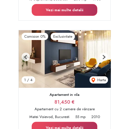
Vezi mai multe detalii
Comision 0%
Exclusivitate
Previous
Next
Harta
1
/
4
Apartament in vila
81,450 €
Apartament cu 2 camere de vânzare
Matei Voievod, Bucuresti
55 mp
2010
Vezi mai multe detalii