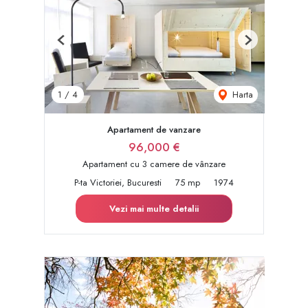
Previous
Next
Harta
1
/
4
Apartament de vanzare
96,000 €
Apartament cu 3 camere de vânzare
P-ta Victoriei, Bucuresti
75 mp
1974
Vezi mai multe detalii