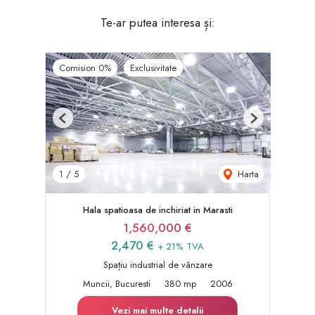
Te-ar putea interesa și:
Comision 0%
Exclusivitate
Previous
Next
Harta
1
/
5
Hala spatioasa de inchiriat in Marasti
1,560,000 €
2,470 €
+ 21% TVA
Spațiu industrial de vânzare
Muncii, Bucuresti
380 mp
2006
Vezi mai multe detalii