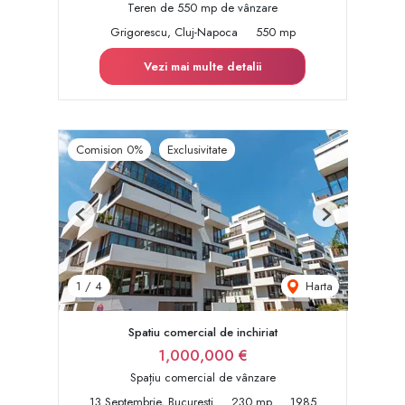
Teren de 550 mp de vânzare
Grigorescu, Cluj-Napoca
550 mp
Vezi mai multe detalii
Comision 0%
Exclusivitate
Previous
Next
Harta
1
/
4
Spatiu comercial de inchiriat
1,000,000 €
Spațiu comercial de vânzare
13 Septembrie, Bucuresti
230 mp
1985