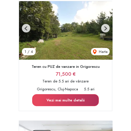
Previous
Next
Harta
1
/
4
Teren cu PUZ de vanzare in Grigorescu
71,500 €
Teren de 5.5 ari de vânzare
Grigorescu, Cluj-Napoca
5.5 ari
Vezi mai multe detalii