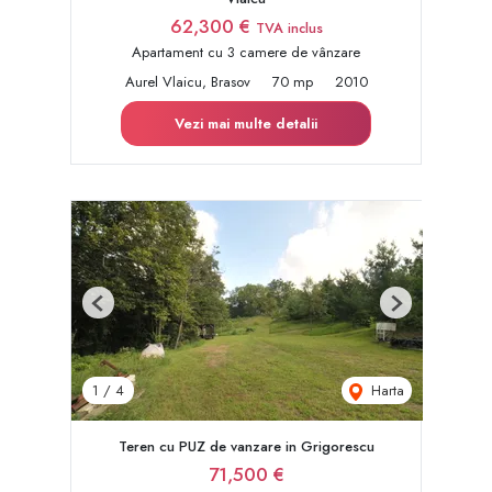
62,300 €
TVA inclus
Apartament cu 3 camere de vânzare
Aurel Vlaicu, Brasov
70 mp
2010
Vezi mai multe detalii
Previous
Next
Harta
1
/
4
Teren cu PUZ de vanzare in Grigorescu
71,500 €