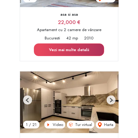
asa si asa
22,000 €
Apartament cu 2 camere de vânzare
Bucuresti
42 mp
2010
Vezi mai multe detalii
Previous
Next
Video
Tur virtual
Harta
1
/
21