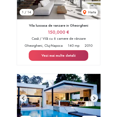
Harta
1
/
14
Vila luxoasa de vanzare in Gheorgheni
150,000 €
Casă / Vilă cu 6 camere de vânzare
Gheorgheni, Cluj-Napoca
140 mp
2010
Vezi mai multe detalii
Previous
Next