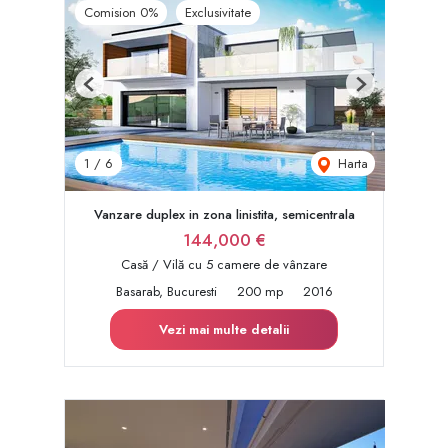
Comision 0%
Exclusivitate
Previous
Next
Harta
1
/
6
Vanzare duplex in zona linistita, semicentrala
144,000 €
Casă / Vilă cu 5 camere de vânzare
Basarab, Bucuresti
200 mp
2016
Vezi mai multe detalii