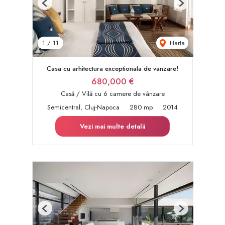
Previous
Next
Harta
1
/
11
Casa cu arhitectura exceptionala de vanzare!
680,000 €
Casă / Vilă cu 6 camere de vânzare
Semicentral, Cluj-Napoca
280 mp
2014
Vezi mai multe detalii
Previous
Next