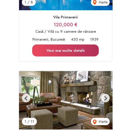
Harta
1
/
8
Vila Primaverii
120,000 €
Casă / Vilă cu 9 camere de vânzare
Primaverii, Bucuresti
430 mp
1939
Vezi mai multe detalii
Previous
Next
Harta
1
/
11