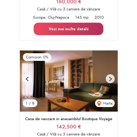
160,000 €
Casă / Vilă cu 3 camere de vânzare
Europa, Cluj-Napoca
145 mp
2010
Vezi mai multe detalii
Comision 0%
Previous
Next
Harta
1
/
8
Casa de vanzare in anasamblul Boutique Voyage
142,500 €
Casă / Vilă cu 3 camere de vânzare