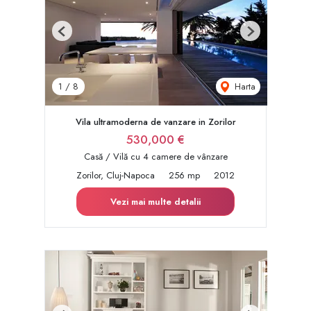
Previous
Next
Harta
1
/
8
Vila ultramoderna de vanzare in Zorilor
530,000 €
Casă / Vilă cu 4 camere de vânzare
Zorilor, Cluj-Napoca
256 mp
2012
Vezi mai multe detalii