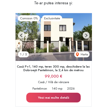
Te-ar putea interesa și:
Comision 0%
Exclusivitate
Previous
Next
Harta
1
/
5
Casă P+1, 140 mp, teren 300 mp, deschidere la lac
Dobroești Pantelimon, la 2,4 km de metrou
99,000 €
Casă / Vilă de vânzare
Pantelimon
140 mp
2026
Vezi mai multe detalii