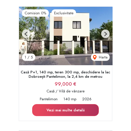
Comision 0%
Exclusivitate
Previous
Next
Harta
1
/
5
Casă P+1, 140 mp, teren 300 mp, deschidere la lac
Dobroești Pantelimon, la 2,4 km de metrou
99,000 €
Casă / Vilă de vânzare
Pantelimon
140 mp
2026
Vezi mai multe detalii