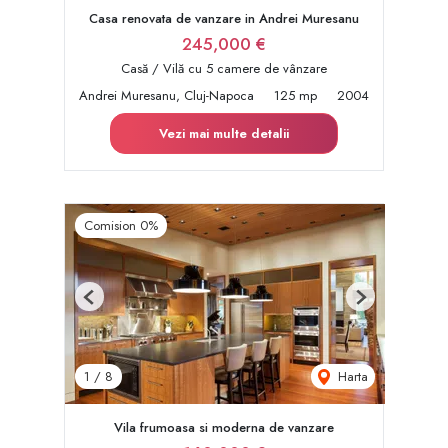
Casa renovata de vanzare in Andrei Muresanu
245,000 €
Casă / Vilă cu 5 camere de vânzare
Andrei Muresanu, Cluj-Napoca
125 mp
2004
Vezi mai multe detalii
Comision 0%
Previous
Next
Harta
1
/
8
Vila frumoasa si moderna de vanzare