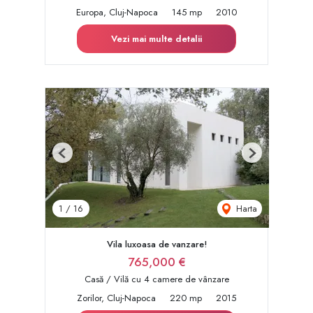
Europa, Cluj-Napoca
145 mp
2010
Vezi mai multe detalii
Previous
Next
Harta
1
/
16
Vila luxoasa de vanzare!
765,000 €
Casă / Vilă cu 4 camere de vânzare
Zorilor, Cluj-Napoca
220 mp
2015