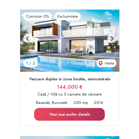
Comision 0%
Exclusivitate
Previous
Next
Harta
1
/
5
Vanzare duplex in zona linistita, semicentrala
144,000 €
Casă / Vilă cu 5 camere de vânzare
Basarab, Bucuresti
200 mp
2016
Vezi mai multe detalii