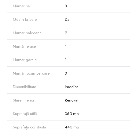
Număr băi
3
Geam la baie
Da
Număr balcoane
2
Număr terase
1
Număr garaje
1
Număr locuri parcare
3
Disponibilitate
Imediat
Stare interior
Renovat
Suprafață utilă
360 mp
Suprafață construită
440 mp