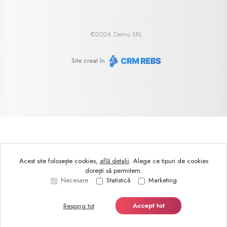
©
2026
Demo SRL
Site creat în
Acest site folosește cookies,
află detalii
.
Alege ce tipuri de cookies
dorești să permitem:
Necesare
Statistică
Marketing
Accept tot
Resping tot
Sună acum
Solicită vizionare