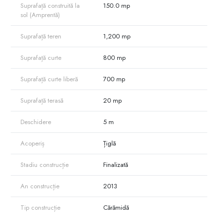
Suprafață construită la
150.0 mp
sol (Amprentă)
Suprafață teren
1,200 mp
Suprafață curte
800 mp
Suprafață curte liberă
700 mp
Suprafață terasă
20 mp
Deschidere
5 m
Acoperiș
Țiglă
Stadiu construcție
Finalizată
An construcție
2013
Tip construcție
Cărămidă