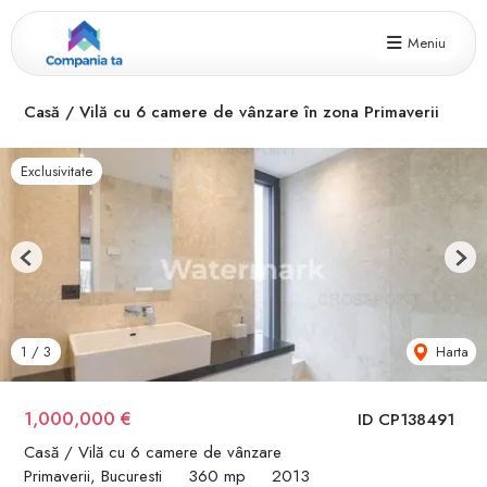
Meniu
Casă / Vilă cu 6 camere de vânzare în zona Primaverii
Exclusivitate
Previous
Next
Harta
1
/
3
1,000,000 €
ID CP138491
Casă / Vilă cu 6 camere de vânzare
Primaverii, Bucuresti
360 mp
2013