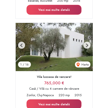
Basarab, Bucuresti
200 mp
2016
Vezi mai multe detalii
Previous
Next
Harta
1
/
16
Vila luxoasa de vanzare!
765,000 €
Casă / Vilă cu 4 camere de vânzare
Zorilor, Cluj-Napoca
220 mp
2015
Vezi mai multe detalii