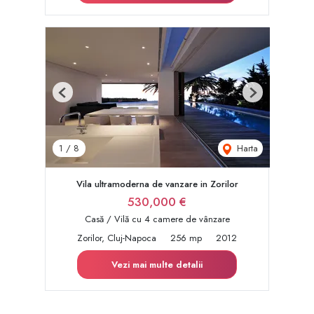
Previous
Next
Harta
1
/
8
Vila ultramoderna de vanzare in Zorilor
530,000 €
Casă / Vilă cu 4 camere de vânzare
Zorilor, Cluj-Napoca
256 mp
2012
Vezi mai multe detalii