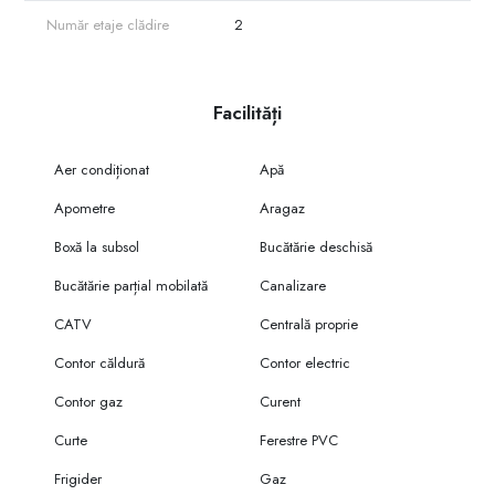
Număr etaje clădire
2
Facilități
Aer condiționat
Apă
Apometre
Aragaz
Boxă la subsol
Bucătărie deschisă
Bucătărie parțial mobilată
Canalizare
CATV
Centrală proprie
Contor căldură
Contor electric
Contor gaz
Curent
Curte
Ferestre PVC
Frigider
Gaz