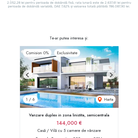
Te-ar putea interesa și:
Comision 0%
Exclusivitate
Previous
Next
Harta
1
/
6
Vanzare duplex in zona linistita, semicentrala
144,000 €
Casă / Vilă cu 5 camere de vânzare