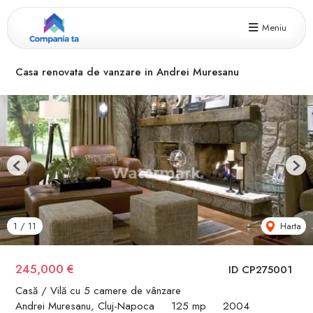
Meniu
Casa renovata de vanzare in Andrei Muresanu
Previous
Next
Harta
1
/
11
245,000 €
ID CP275001
Casă / Vilă cu 5 camere de vânzare
Andrei Muresanu, Cluj-Napoca
125 mp
2004