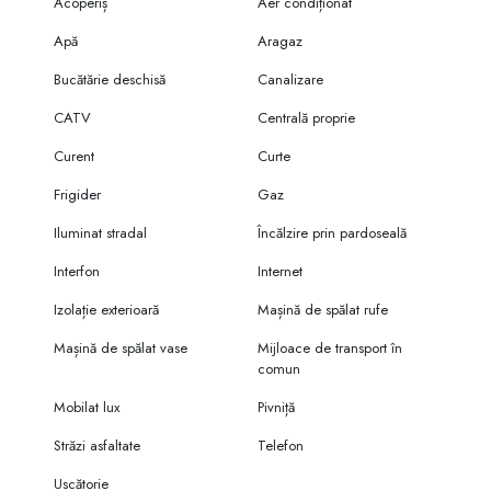
Acoperiș
Aer condiționat
Apă
Aragaz
Bucătărie deschisă
Canalizare
CATV
Centrală proprie
Curent
Curte
Frigider
Gaz
Iluminat stradal
Încălzire prin pardoseală
Interfon
Internet
Izolație exterioară
Mașină de spălat rufe
Mașină de spălat vase
Mijloace de transport în
comun
Mobilat lux
Pivniță
Străzi asfaltate
Telefon
Uscătorie