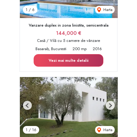
Harta
1
/
6
Vanzare duplex in zona linistita, semicentrala
144,000 €
Casă / Vilă cu 5 camere de vânzare
Basarab, Bucuresti
200 mp
2016
Vezi mai multe detalii
Previous
Next
Harta
1
/
16