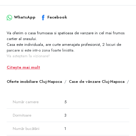
WhatsApp
Facebook
Va oferim o casa frumoasa si spatioasa de vanzare in cel mai frumos
cartier al orasului.
Casa este individuala, are curte amenajata profesionist, 2 locuri de
parcare si este intr-o zona foarte linistita.
Va asteptam la vizionare!
Citește mai mult
Oferte imobiliare Cluj-Napoca
Case de vânzare Cluj-Napoca
Ca
Număr camere
5
Dormitoare
3
Număr bucătării
1