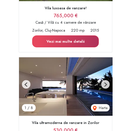
Vila luxoasa de vanzare!
765,000 €
Casă / Vilă cu 4 camere de vânzare
Zorilor, Cluj-Napoca
220 mp
2015
Vezi mai multe detalii
Previous
Next
Harta
1
/
8
Vila ultramoderna de vanzare in Zorilor
530,000 €