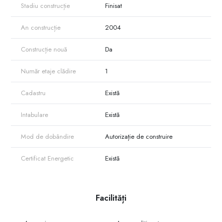
Stadiu construcție
Finisat
An construcție
2004
Construcție nouă
Da
Număr etaje clădire
1
Cadastru
Există
Intabulare
Există
Mod de dobândire
Autorizație de construire
Certificat Energetic
Există
Facilități