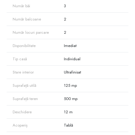
Număr băi
3
Număr balcoane
2
Număr locuri parcare
2
Disponibilitate
Imediat
Tip casă
Individual
Stare interior
Ultrafinisat
Suprafață utilă
125 mp
Suprafață teren
500 mp
Deschidere
12 m
Acoperiș
Tablă