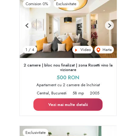
Comision 0%
Exclusivitate
Previous
Next
Video
Harta
1
/
4
2 camere | bloc nou finalizat | zona Rosetti vino la
vizionare
500 RON
Apartament cu 2 camere de închiriat
Central, Bucuresti
58 mp
2005
Vezi mai multe detalii
Exclusivitate