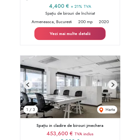
4,400 €
+ 21% TVA
Spațiu de birouri de închiriat
Armeneasca, Bucuresti
200 mp
2020
Vezi mai multe detalii
Previous
Next
Harta
1
/
3
Spațiu in cladire de birouri jmechera
453,600 €
TVA inclus