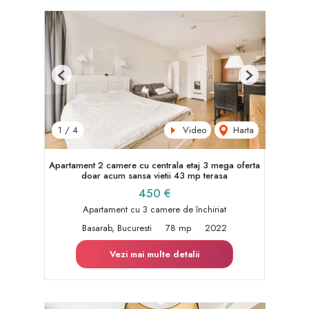
Previous
Next
Video
Harta
1
/
4
Apartament 2 camere cu centrala etaj 3 mega oferta
doar acum sansa vietii 43 mp terasa
450 €
Apartament cu 3 camere de închiriat
Basarab, Bucuresti
78 mp
2022
Vezi mai multe detalii