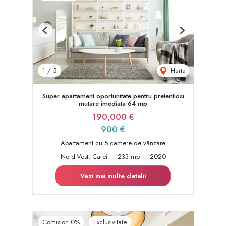
Previous
Next
Harta
1
/
5
Super apartament oportunitate pentru pretentiosi
mutare imediata 64 mp
190,000 €
900 €
Apartament cu 5 camere de vânzare
Nord-Vest, Carei
233 mp
2020
Vezi mai multe detalii
Comision 0%
Exclusivitate