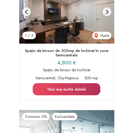
Previous
Next
Harta
1
/
5
Spațiu de birouri de 300mp de închiriat în zona
Semicentrala
4,800 €
Spațiu de birouri de închiriat
Semicentral, Cluj-Napoca
300 mp
Vezi mai multe detalii
Comision 0%
Exclusivitate