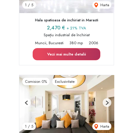
Harta
1
/
5
Hala spatioasa de inchiriat in Marasti
2,470 €
+ 21% TVA
Spațiu industrial de închiriat
Muncii, Bucuresti
380 mp
2006
Vezi mai multe detalii
Comision 0%
Exclusivitate
Previous
Next
Harta
1
/
5