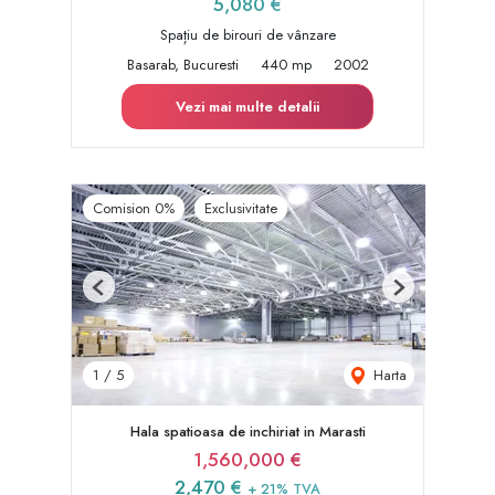
5,080 €
Spațiu de birouri de vânzare
Basarab, Bucuresti
440 mp
2002
Vezi mai multe detalii
Comision 0%
Exclusivitate
Previous
Next
Harta
1
/
5
Hala spatioasa de inchiriat in Marasti
1,560,000 €
2,470 €
+ 21% TVA