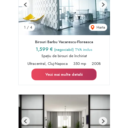
Previous
Next
Harta
1
/
4
Birouri Barbu Vacarescu-Floreasca
1,599 €
(negociabil) TVA inclus
Spațiu de birouri de închiriat
Ultracentral, Cluj-Napoca
350 mp
2008
Vezi mai multe detalii
Previous
Next