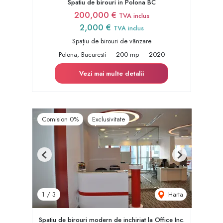
Spatiu de birouri in Polona BC
200,000 €
TVA inclus
2,000 €
TVA inclus
Spațiu de birouri de vânzare
Polona, Bucuresti
200 mp
2020
Vezi mai multe detalii
Comision 0%
Exclusivitate
Previous
Next
Harta
1
/
3
Spatiu de birouri modern de inchiriat la Office Inc.