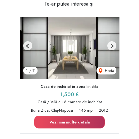
Te-ar putea interesa și:
Previous
Next
Harta
1
/
7
Casa de inchiriat in zona linistita
1,500 €
Casă / Vilă cu 6 camere de închiriat
Buna Ziua, Cluj-Napoca
145 mp
2012
Vezi mai multe detalii