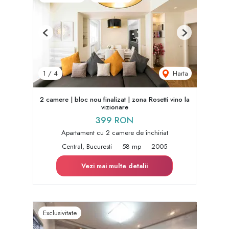
Previous
Next
Harta
1
/
4
2 camere | bloc nou finalizat | zona Rosetti vino la
vizionare
399 RON
Apartament cu 2 camere de închiriat
Central, Bucuresti
58 mp
2005
Vezi mai multe detalii
Exclusivitate