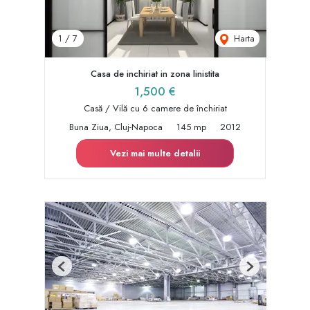
Harta
1
/
7
Casa de inchiriat in zona linistita
1,500 €
Casă / Vilă cu 6 camere de închiriat
Buna Ziua, Cluj-Napoca
145 mp
2012
Vezi mai multe detalii
Previous
Next