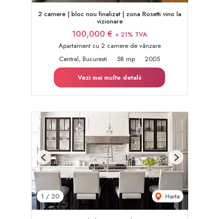
2 camere | bloc nou finalizat | zona Rosetti vino la
vizionare
100,000 €
+ 21% TVA
Apartament cu 2 camere de vânzare
Central, Bucuresti
58 mp
2005
Vezi mai multe detalii
Previous
Next
Harta
1
/
20