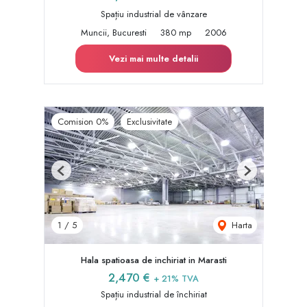
Spațiu industrial de vânzare
Muncii, Bucuresti
380 mp
2006
Vezi mai multe detalii
Comision 0%
Exclusivitate
Previous
Next
Harta
1
/
5
Hala spatioasa de inchiriat in Marasti
2,470 €
+ 21% TVA
Spațiu industrial de închiriat