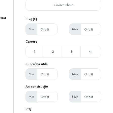
nsa
Preț (€)
Min
Max
Camere
1
2
3
4+
Suprafață utilă
Min
Max
An construcție
Min
Max
Etaj