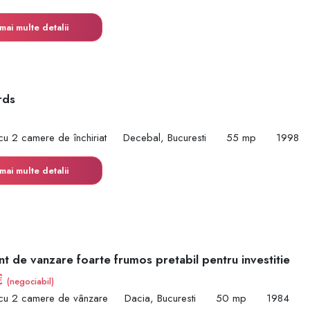
mai multe detalii
rds
cu 2 camere de închiriat
Decebal, Bucuresti
55 mp
1998
mai multe detalii
t de vanzare foarte frumos pretabil pentru investitie
€
(negociabil)
cu 2 camere de vânzare
Dacia, Bucuresti
50 mp
1984