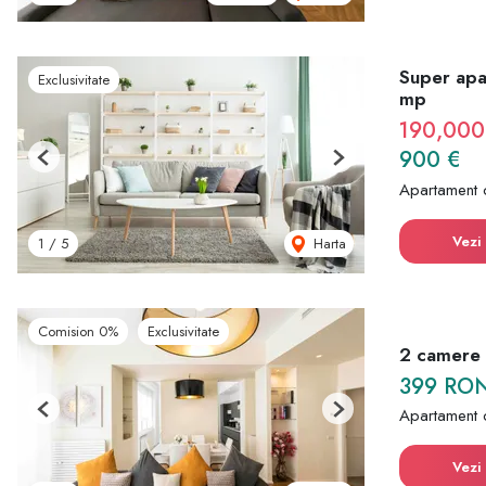
Super apa
Exclusivitate
mp
190,000
900 €
Previous
Next
Apartament 
Vezi 
Harta
1
/
5
Comision 0%
Exclusivitate
2 camere |
399 RO
Apartament 
Previous
Next
Vezi 