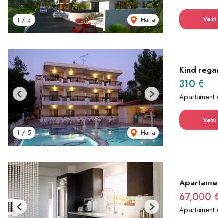
Vezi 
Harta
1
/
3
Kind rega
310 €
Apartament 
Previous
Next
Vezi 
Harta
1
/
5
Apartamen
67,000 
Apartament 
Previous
Next