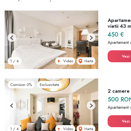
Apartamen
vietii 43 
450 €
Previous
Next
Apartament 
Vezi 
Video
Harta
1
/
4
Comision 0%
Exclusivitate
2 camere |
500 RO
Apartament 
Previous
Next
Vezi 
Video
Harta
1
/
4