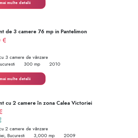
mai multe detalii
t de 3 camere 76 mp in Pantelimon
 €
cu 3 camere de vânzare
ucuresti
300 mp
2010
mai multe detalii
t cu 2 camere în zona Calea Victoriei
€
€
cu 2 camere de vânzare
ei, Bucuresti
3,000 mp
2009