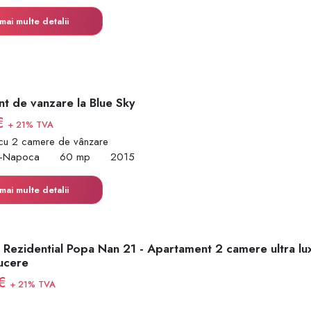
mai multe detalii
t de vanzare la Blue Sky
€
+ 21% TVA
cu 2 camere de vânzare
uj-Napoca
60 mp
2015
mai multe detalii
 Rezidential Popa Nan 21 - Apartament 2 camere ultra lu
ucere
 €
+ 21% TVA