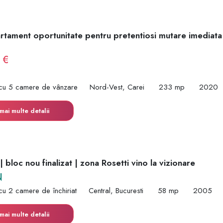
rtament oportunitate pentru pretentiosi mutare imediat
 €
cu 5 camere de vânzare
Nord-Vest, Carei
233 mp
2020
mai multe detalii
 bloc nou finalizat | zona Rosetti vino la vizionare
N
cu 2 camere de închiriat
Central, Bucuresti
58 mp
2005
mai multe detalii