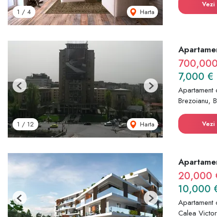
Vezi 
Harta
1
/
4
Apartamen
700,000
7,000 €
Previous
Next
Apartament 
Brezoianu, B
Vezi 
Harta
1
/
12
Apartamen
20,000 
10,000 
Previous
Next
Apartament 
Calea Victori