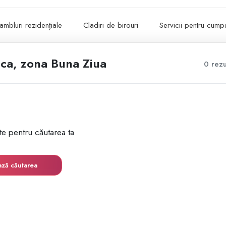
ambluri rezidențiale
Cladiri de birouri
Servicii pentru cumpa
oca, zona Buna Ziua
0 rezu
te pentru căutarea ta
ază căutarea