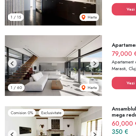
Vezi 
Harta
1
/
15
Apartamen
79,000 
Apartament 
Previous
Next
Marasti, Cl
Vezi 
Harta
1
/
60
Ansamblul
Comision 0%
Exclusivitate
mega red
60,000
350 €