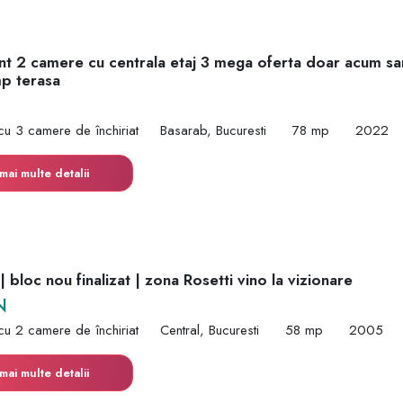
t 2 camere cu centrala etaj 3 mega oferta doar acum sa
mp terasa
cu 3 camere de închiriat
Basarab, Bucuresti
78 mp
2022
mai multe detalii
 bloc nou finalizat | zona Rosetti vino la vizionare
N
cu 2 camere de închiriat
Central, Bucuresti
58 mp
2005
mai multe detalii