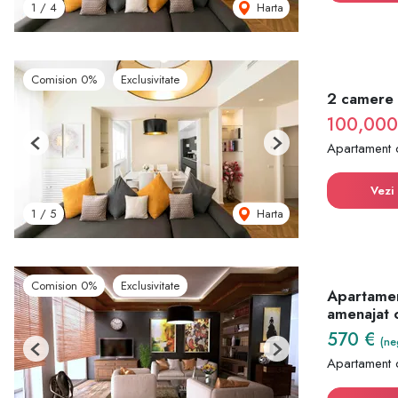
Harta
1
/
4
Comision 0%
Exclusivitate
2 camere |
100,00
Apartament 
Previous
Next
Vezi 
Harta
1
/
5
Comision 0%
Exclusivitate
Apartament
amenajat c
570 €
(ne
Previous
Next
Apartament 