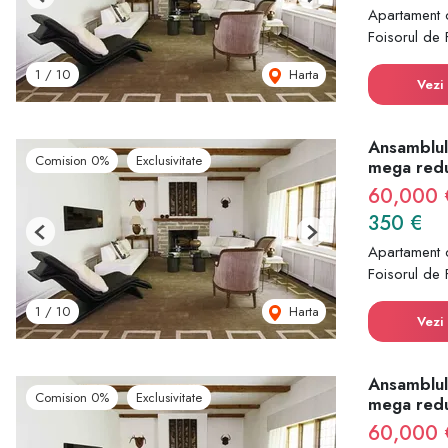
Previous
Next
Apartament 
Foisorul de 
Harta
1
/
10
Vezi 
Ansamblul
Comision 0%
Exclusivitate
mega red
60,000
350 €
Previous
Next
Apartament 
Foisorul de 
Harta
1
/
10
Vezi 
Ansamblul
Comision 0%
Exclusivitate
mega red
60,000