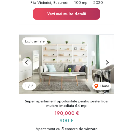
P-ta Victoriei, Bucuresti
100 mp
2020
Vezi mai multe detalii
Exclusivitate
Previous
Next
Harta
1
/
5
Super apartament oportunitate pentru pretentiosi
mutare imediata 64 mp
190,000 €
900 €
Apartament cu 5 camere de vânzare