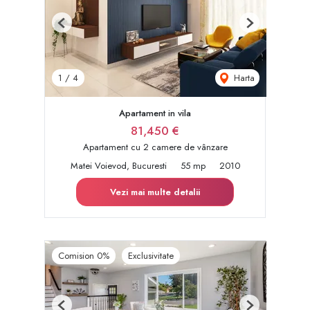
Previous
Next
Harta
1
/
4
Apartament in vila
81,450 €
Apartament cu 2 camere de vânzare
Matei Voievod, Bucuresti
55 mp
2010
Vezi mai multe detalii
Comision 0%
Exclusivitate