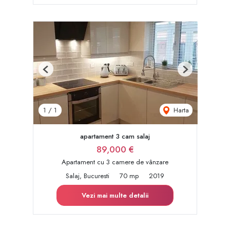
Previous
Next
Harta
1
/
1
apartament 3 cam salaj
89,000 €
Apartament cu 3 camere de vânzare
Salaj, Bucuresti
70 mp
2019
Vezi mai multe detalii