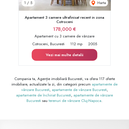
Harta
1
/
5
Apartament 3 camere ultrafinisat recent in zona
Cotroceni
178,000 €
Apartament cu 3 camere de vânzare
Cotroceni, Bucuresti
112 mp
2005
Vezi mai multe detalii
Compania ta, Agenție imobiliară Bucuresti, va ofera 117 oferte
imobiliare, actualizate la zi, din categorii precum
apartamente de
vânzare Bucuresti
,
apartamente de vânzare Bucuresti
,
apartamente de închiriat Bucuresti
,
apartamente de vânzare
Bucuresti
sau
terenuri de vânzare Cluj-Napoca
.