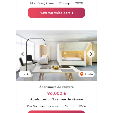
Nord-Vest, Carei
233 mp
2020
Vezi mai multe detalii
Previous
Next
Harta
1
/
4
Apartament de vanzare
96,000 €
Apartament cu 3 camere de vânzare
P-ta Victoriei, Bucuresti
75 mp
1974