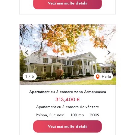
Vezi mai multe detalii
Previous
Next
Harta
1
/
6
Apartament cu 3 camere zona Armeneasca
313,400 €
Apartament cu 3 camere de vânzare
Polona, Bucuresti
108 mp
2009
Vezi mai multe detalii