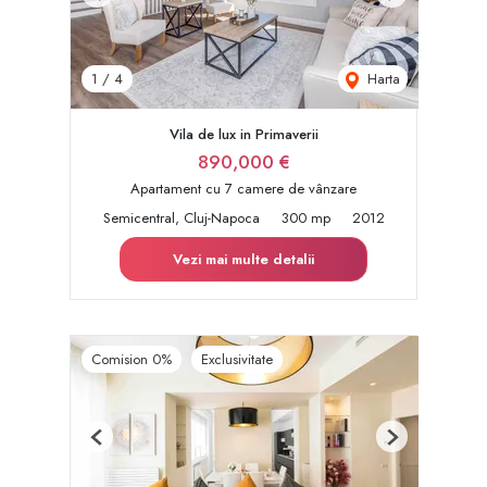
Previous
Next
Harta
1
/
4
Vila de lux in Primaverii
890,000 €
Apartament cu 7 camere de vânzare
Semicentral, Cluj-Napoca
300 mp
2012
Vezi mai multe detalii
Comision 0%
Exclusivitate
Previous
Next