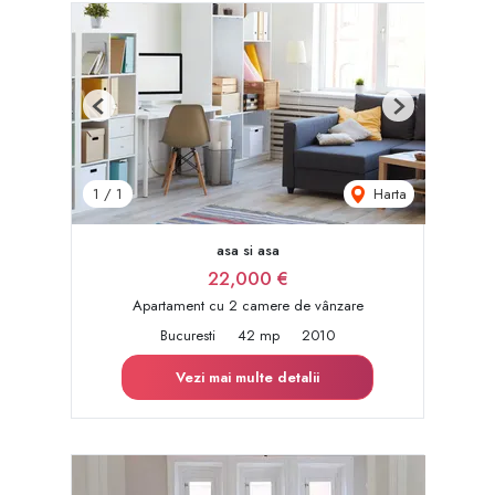
Previous
Next
Harta
1
/
1
asa si asa
22,000 €
Apartament cu 2 camere de vânzare
Bucuresti
42 mp
2010
Vezi mai multe detalii