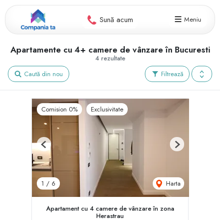
Sună acum
Meniu
Apartamente cu 4+ camere de vânzare în Bucuresti
4 rezultate
Caută din nou
Filtrează
Comision 0%
Exclusivitate
Previous
Next
Harta
1
/
6
Apartament cu 4 camere de vânzare în zona
Herastrau