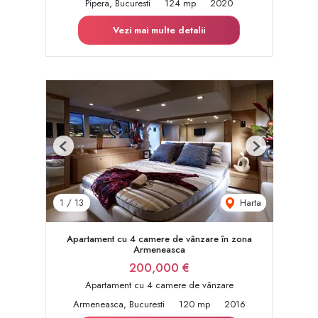
Pipera, Bucuresti
124 mp
2020
Vezi mai multe detalii
Previous
Next
Harta
1
/
13
Apartament cu 4 camere de vânzare în zona
Armeneasca
200,000 €
Apartament cu 4 camere de vânzare
Armeneasca, Bucuresti
120 mp
2016