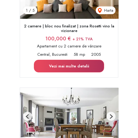
Harta
1
/
5
2 camere | bloc nou finalizat | zona Rosetti vino la
vizionare
100,000 €
+ 21% TVA
Apartament cu 2 camere de vânzare
Central, Bucuresti
58 mp
2005
Vezi mai multe detalii
Previous
Next