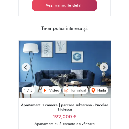
Vezi mai multe detalii
Te-ar putea interesa și:
Previous
Next
Video
Tur virtual
Harta
1
/
5
Apartament 3 camere | parcare subterana - Nicolae
Titulescu
192,000 €
Apartament cu 3 camere de vânzare