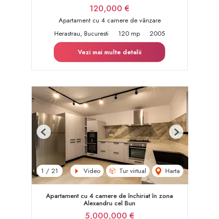
120,000 €
Apartament cu 4 camere de vânzare
Herastrau, Bucuresti
120 mp
2005
Vezi mai multe detalii
Previous
Next
Video
Tur virtual
Harta
1
/
21
Apartament cu 4 camere de închiriat în zona
Alexandru cel Bun
5,000,000 €