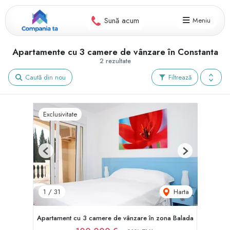
Sună acum
Meniu
Apartamente cu 3 camere de vânzare în Constanta
2 rezultate
Caută din nou
Filtrează
Exclusivitate
Previous
Next
Harta
1
/
31
Apartament cu 3 camere de vânzare în zona Balada