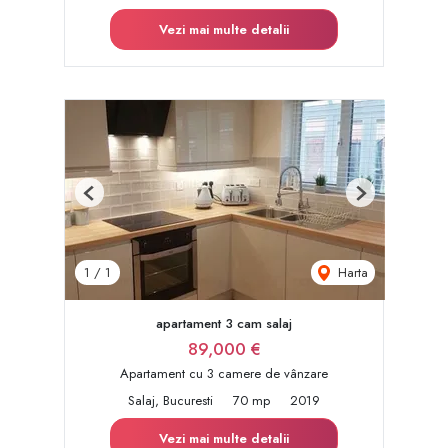
Vezi mai multe detalii
Previous
Next
Harta
1
/
1
apartament 3 cam salaj
89,000 €
Apartament cu 3 camere de vânzare
Salaj, Bucuresti
70 mp
2019
Vezi mai multe detalii