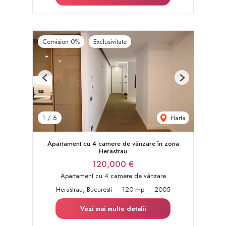
Comision 0%
Exclusivitate
Previous
Next
Harta
1
/
6
Apartament cu 4 camere de vânzare în zona
Herastrau
120,000 €
Apartament cu 4 camere de vânzare
Herastrau, Bucuresti
120 mp
2005
Vezi mai multe detalii