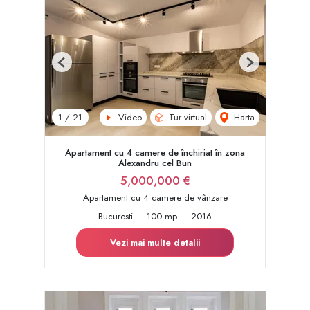
Previous
Next
Video
Tur virtual
Harta
1
/
21
Apartament cu 4 camere de închiriat în zona
Alexandru cel Bun
5,000,000 €
Apartament cu 4 camere de vânzare
Bucuresti
100 mp
2016
Vezi mai multe detalii