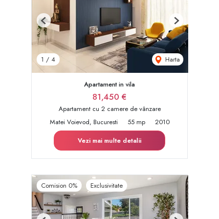
Previous
Next
Harta
1
/
4
Apartament in vila
81,450 €
Apartament cu 2 camere de vânzare
Matei Voievod, Bucuresti
55 mp
2010
Vezi mai multe detalii
Comision 0%
Exclusivitate