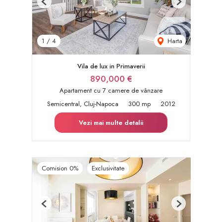
Previous
Next
Harta
1
/
4
Vila de lux in Primaverii
890,000 €
Apartament cu 7 camere de vânzare
Semicentral, Cluj-Napoca
300 mp
2012
Vezi mai multe detalii
Comision 0%
Exclusivitate
Previous
Next