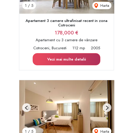
Harta
1
/
5
Apartament 3 camere ultrafinisat recent in zona
Cotroceni
178,000 €
Apartament cu 3 camere de vânzare
Cotroceni, Bucuresti
112 mp
2005
Vezi mai multe detalii
Previous
Next
Harta
1
/
5