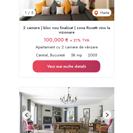
Harta
1
/
5
2 camere | bloc nou finalizat | zona Rosetti vino la
vizionare
100,000 €
+ 21% TVA
Apartament cu 2 camere de vânzare
Central, Bucuresti
58 mp
2005
Vezi mai multe detalii
Previous
Next