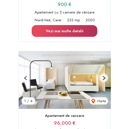
900 €
Apartament cu 5 camere de vânzare
Nord-Vest, Carei
233 mp
2020
Vezi mai multe detalii
Previous
Next
Harta
1
/
4
Apartament de vanzare
96,000 €