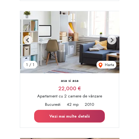
Previous
Next
Harta
1
/
1
asa si asa
22,000 €
Apartament cu 2 camere de vânzare
Bucuresti
42 mp
2010
Vezi mai multe detalii