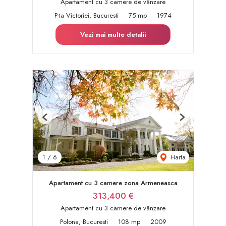
Apartament cu 3 camere de vânzare
P-ta Victoriei, Bucuresti
75 mp
1974
Vezi mai multe detalii
Previous
Next
Harta
1
/
6
Apartament cu 3 camere zona Armeneasca
313,400 €
Apartament cu 3 camere de vânzare
Polona, Bucuresti
108 mp
2009