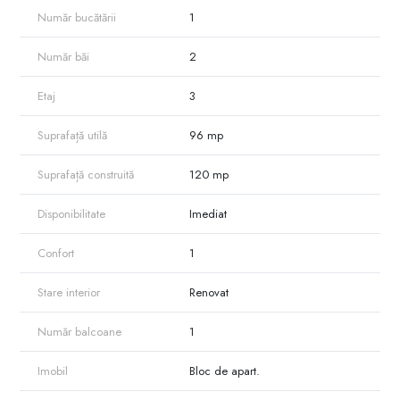
Număr bucătării
1
Număr băi
2
Etaj
3
Suprafață utilă
96 mp
Suprafață construită
120 mp
Disponibilitate
Imediat
Confort
1
Stare interior
Renovat
Număr balcoane
1
Imobil
Bloc de apart.