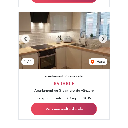
Previous
Next
Harta
1
/
1
apartament 3 cam salaj
89,000 €
Apartament cu 3 camere de vânzare
Salaj, Bucuresti
70 mp
2019
Vezi mai multe detalii