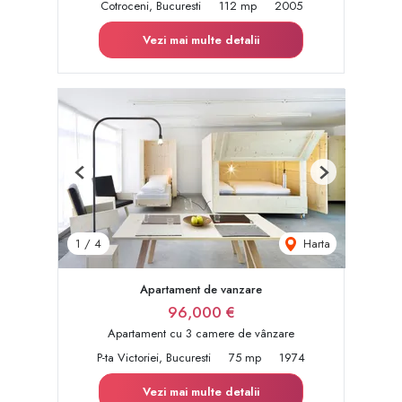
Cotroceni, Bucuresti
112 mp
2005
Vezi mai multe detalii
Previous
Next
Harta
1
/
4
Apartament de vanzare
96,000 €
Apartament cu 3 camere de vânzare
P-ta Victoriei, Bucuresti
75 mp
1974
Vezi mai multe detalii