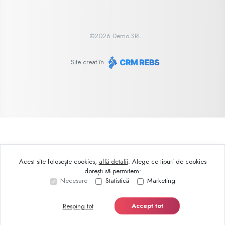
©
2026
Demo SRL
Site creat în
Acest site folosește cookies,
află detalii
.
Alege ce tipuri de cookies
dorești să permitem:
Necesare
Statistică
Marketing
Accept tot
Resping tot
Sună acum
Solicită vizionare