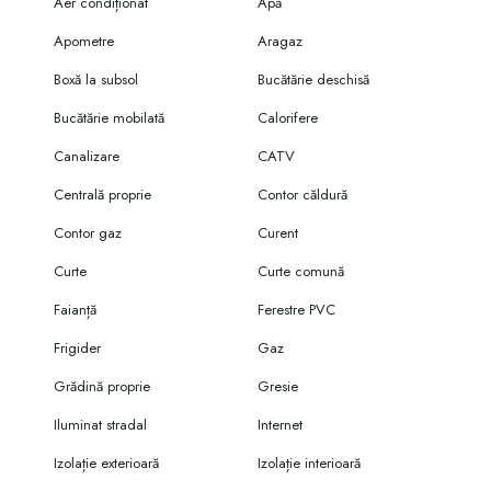
Aer condiționat
Apă
Apometre
Aragaz
Boxă la subsol
Bucătărie deschisă
Bucătărie mobilată
Calorifere
Canalizare
CATV
Centrală proprie
Contor căldură
Contor gaz
Curent
Curte
Curte comună
Faianță
Ferestre PVC
Frigider
Gaz
Grădină proprie
Gresie
Iluminat stradal
Internet
Izolație exterioară
Izolație interioară