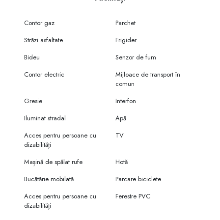
Contor gaz
Parchet
Străzi asfaltate
Frigider
Bideu
Senzor de fum
Contor electric
Mijloace de transport în
comun
Gresie
Interfon
Iluminat stradal
Apă
Acces pentru persoane cu
TV
dizabilități
Mașină de spălat rufe
Hotă
Bucătărie mobilată
Parcare biciclete
Acces pentru persoane cu
Ferestre PVC
dizabilități