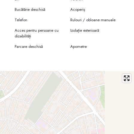
Bucătărie deschisă
Acoperiș
Telefon
Rulouri / obloane manuale
Acces pentru persoane cu
Izolație exterioară
dizabilități
Parcare deschisă
Apometre