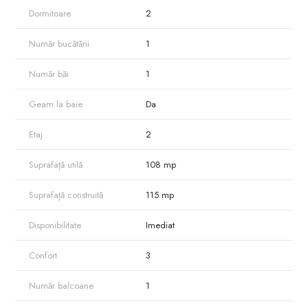
Dormitoare
2
Număr bucătării
1
Număr băi
1
Geam la baie
Da
Etaj
2
Suprafață utilă
108 mp
Suprafață construită
115 mp
Disponibilitate
Imediat
Confort
3
Număr balcoane
1