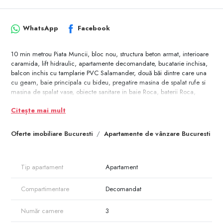
WhatsApp
Facebook
10 min metrou Piata Muncii, bloc nou, structura beton armat, interioare
caramida, lift hidraulic, apartamente decomandate, bucatarie inchisa,
balcon inchis cu tamplarie PVC Salamander, două băi dintre care una
cu geam, baie principala cu bideu, pregatire masina de spalat rufe si
masina de spalat vase, obiecte sanitare in baie Roca, baterii Roca,
pregatire AC in living si in dormitoare, centrala termica in condensatie
Citește mai mult
cu boiler incorporat, interfon video, finisaje calitate superioara,
tamplarie PVC Salamander, usi de intrare metalice securizate Kete Titan
16, usi interior import Grecia, contorizate individual,
Oferte imobiliare Bucuresti
Apartamente de vânzare Bucuresti
Tip apartament
Apartament
Compartimentare
Decomandat
Număr camere
3