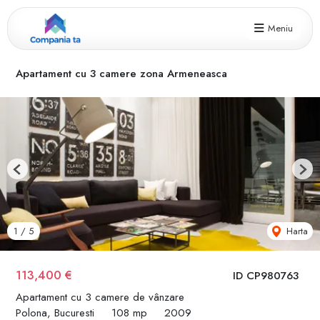
Meniu
Apartament cu 3 camere zona Armeneasca
Previous
Next
Harta
1
/
5
113,400 €
ID CP980763
Apartament cu 3 camere de vânzare
Polona, Bucuresti
108 mp
2009