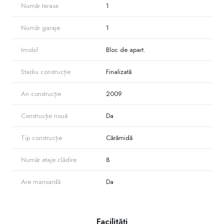
Număr terase
1
Număr garaje
1
Imobil
Bloc de apart.
Stadiu construcție
Finalizată
An construcție
2009
Construcție nouă
Da
Tip construcție
Cărămidă
Număr etaje clădire
8
Are mansardă
Da
Facilități