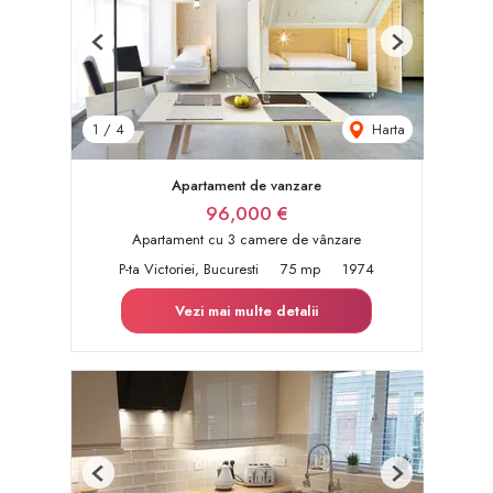
Previous
Next
Harta
1
/
4
Apartament de vanzare
96,000 €
Apartament cu 3 camere de vânzare
P-ta Victoriei, Bucuresti
75 mp
1974
Vezi mai multe detalii
Previous
Next