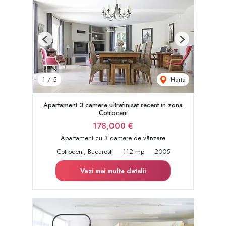
Previous
Next
Harta
1
/
5
Apartament 3 camere ultrafinisat recent in zona
Cotroceni
178,000 €
Apartament cu 3 camere de vânzare
Cotroceni, Bucuresti
112 mp
2005
Vezi mai multe detalii