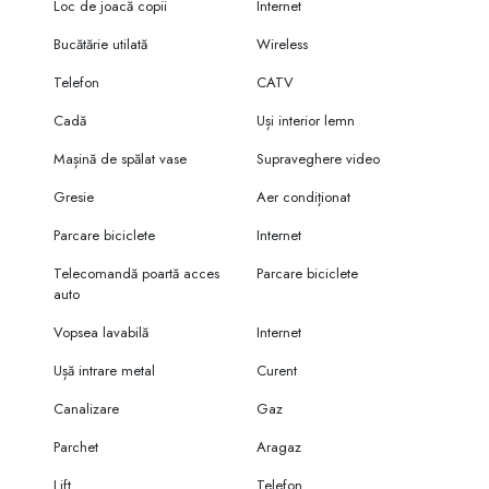
Loc de joacă copii
Internet
Bucătărie utilată
Wireless
Telefon
CATV
Cadă
Uși interior lemn
Mașină de spălat vase
Supraveghere video
Gresie
Aer condiționat
Parcare biciclete
Internet
Telecomandă poartă acces
Parcare biciclete
auto
Vopsea lavabilă
Internet
Ușă intrare metal
Curent
Canalizare
Gaz
Parchet
Aragaz
Lift
Telefon