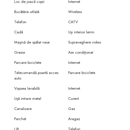
Loc de joacă copii
Internet
Bucătărie utilată
Wireless
Telefon
CATV
Cadă
Uși interior lemn
Mașină de spălat vase
Supraveghere video
Gresie
Aer condiționat
Parcare biciclete
Internet
Telecomandă poartă acces
Parcare biciclete
auto
Vopsea lavabilă
Internet
Ușă intrare metal
Curent
Canalizare
Gaz
Parchet
Aragaz
Lift
Telefon