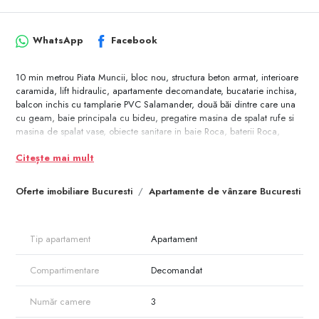
WhatsApp
Facebook
10 min metrou Piata Muncii, bloc nou, structura beton armat, interioare
caramida, lift hidraulic, apartamente decomandate, bucatarie inchisa,
balcon inchis cu tamplarie PVC Salamander, două băi dintre care una
cu geam, baie principala cu bideu, pregatire masina de spalat rufe si
masina de spalat vase, obiecte sanitare in baie Roca, baterii Roca,
pregatire AC in living si in dormitoare, centrala termica in condensatie
Citește mai mult
cu boiler incorporat, interfon video, finisaje calitate superioara,
tamplarie PVC Salamander, usi de intrare metalice securizate Kete Titan
16, usi interior import Grecia, contorizate individual,
Oferte imobiliare Bucuresti
Apartamente de vânzare Bucuresti
Tip apartament
Apartament
Compartimentare
Decomandat
Număr camere
3