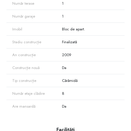
Număr terase
1
Număr garaje
1
Imobil
Bloc de apart.
Stadiu construcție
Finalizată
An construcție
2009
Construcție nouă
Da
Tip construcție
Cărămidă
Număr etaje clădire
8
Are mansardă
Da
Facilități