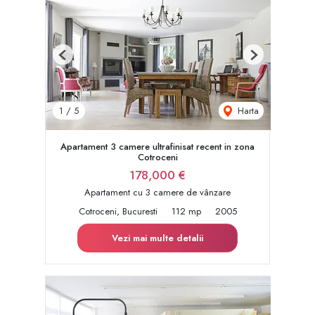
Previous
Next
Harta
1
/
5
Apartament 3 camere ultrafinisat recent in zona
Cotroceni
178,000 €
Apartament cu 3 camere de vânzare
Cotroceni, Bucuresti
112 mp
2005
Vezi mai multe detalii