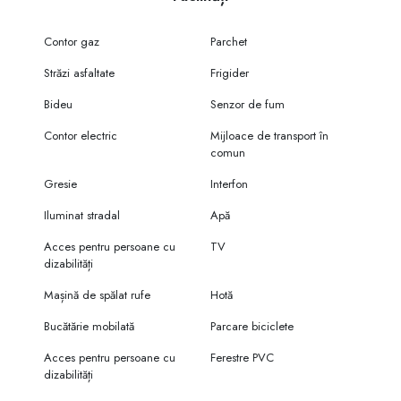
Contor gaz
Parchet
Străzi asfaltate
Frigider
Bideu
Senzor de fum
Contor electric
Mijloace de transport în
comun
Gresie
Interfon
Iluminat stradal
Apă
Acces pentru persoane cu
TV
dizabilități
Mașină de spălat rufe
Hotă
Bucătărie mobilată
Parcare biciclete
Acces pentru persoane cu
Ferestre PVC
dizabilități