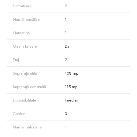
Dormitoare
2
Număr bucătării
1
Număr băi
1
Geam la baie
Da
Etaj
2
Suprafață utilă
108 mp
Suprafață construită
115 mp
Disponibilitate
Imediat
Confort
3
Număr balcoane
1