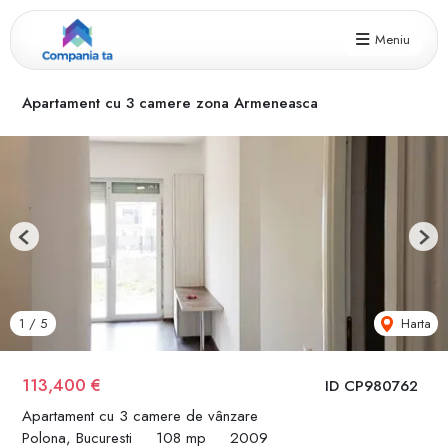
Meniu
Apartament cu 3 camere zona Armeneasca
Previous
Next
Harta
1
/
5
113,400 €
ID CP980762
Apartament cu 3 camere de vânzare
Polona, Bucuresti
108 mp
2009