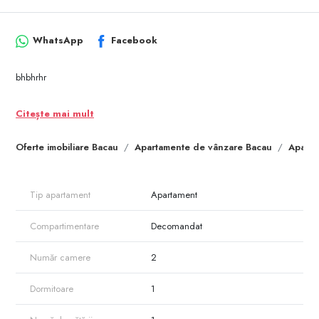
WhatsApp
Facebook
bhbhrhr
Citește mai mult
Oferte imobiliare Bacau
Apartamente de vânzare Bacau
Aparta
Tip apartament
Apartament
Compartimentare
Decomandat
Număr camere
2
Dormitoare
1