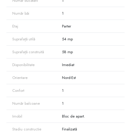
Număr bucătării
1
Număr băi
1
Etaj
Parter
Suprafață utilă
54 mp
Suprafață construită
58 mp
Disponibilitate
Imediat
Orientare
Nord-Est
Confort
1
Număr balcoane
1
Imobil
Bloc de apart.
Stadiu construcție
Finalizată