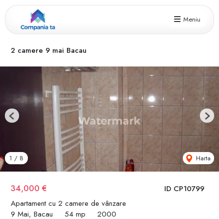
Meniu
2 camere 9 mai Bacau
Previous
Next
Harta
1
/
8
34,000 €
ID CP10799
Apartament cu 2 camere de vânzare
9 Mai, Bacau
54 mp
2000