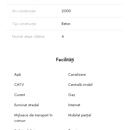
An construcție
2000
Tip construcție
Beton
Număr etaje clădire
4
Facilități
Apă
Canalizare
CATV
Centrală imobil
Curent
Gaz
Iluminat stradal
Internet
Mijloace de transport în
Mobilat parțial
comun