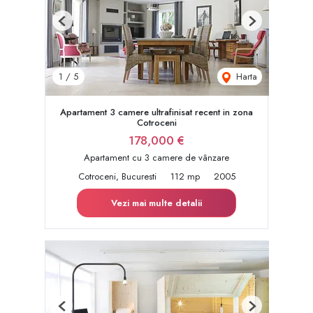
Previous
Next
Harta
1
/
5
Apartament 3 camere ultrafinisat recent in zona
Cotroceni
178,000 €
Apartament cu 3 camere de vânzare
Cotroceni, Bucuresti
112 mp
2005
Vezi mai multe detalii
Previous
Next