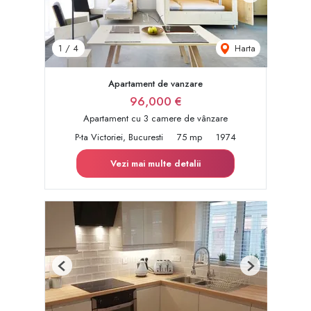
Harta
1
/
4
Apartament de vanzare
96,000 €
Apartament cu 3 camere de vânzare
P-ta Victoriei, Bucuresti
75 mp
1974
Vezi mai multe detalii
Previous
Next