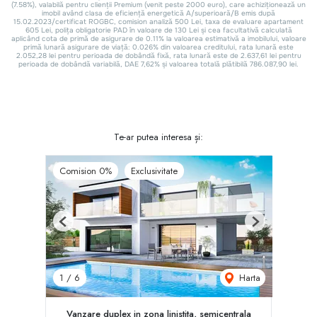
Te-ar putea interesa și:
Comision 0%
Exclusivitate
Previous
Next
Harta
1
/
6
Vanzare duplex in zona linistita, semicentrala