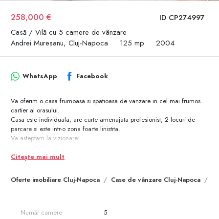
258,000 €
ID CP274997
Casă / Vilă cu 5 camere de vânzare
Andrei Muresanu, Cluj-Napoca
125 mp
2004
WhatsApp
Facebook
Va oferim o casa frumoasa si spatioasa de vanzare in cel mai frumos
cartier al orasului.
Casa este individuala, are curte amenajata profesionist, 2 locuri de
parcare si este intr-o zona foarte linistita.
Va asteptam la vizionare!
Citește mai mult
Oferte imobiliare Cluj-Napoca
Case de vânzare Cluj-Napoca
Ca
Număr camere
5