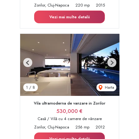
Zorilor, Cluj-Napoca
220 mp
2015
Vezi mai multe detalii
Previous
Next
Harta
1
/
8
Vila ultramoderna de vanzare in Zorilor
530,000 €
Casă / Vilă cu 4 camere de vânzare
Zorilor, Cluj-Napoca
256 mp
2012
Vezi mai multe detalii