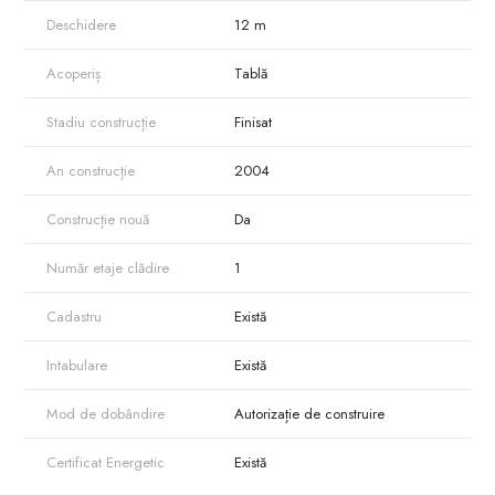
Deschidere
12 m
Acoperiș
Tablă
Stadiu construcție
Finisat
An construcție
2004
Construcție nouă
Da
Număr etaje clădire
1
Cadastru
Există
Intabulare
Există
Mod de dobândire
Autorizație de construire
Certificat Energetic
Există