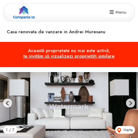
Meniu
Casa renovata de vanzare in Andrei Muresanu
Această proprietate nu mai este activă,
te invităm să vizualizezi proprietăți similare
Previous
Next
Harta
1
/
7