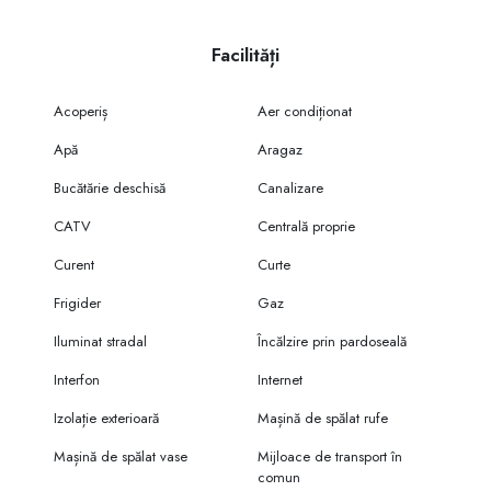
Facilități
Acoperiș
Aer condiționat
Apă
Aragaz
Bucătărie deschisă
Canalizare
CATV
Centrală proprie
Curent
Curte
Frigider
Gaz
Iluminat stradal
Încălzire prin pardoseală
Interfon
Internet
Izolație exterioară
Mașină de spălat rufe
Mașină de spălat vase
Mijloace de transport în
comun