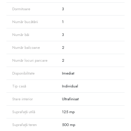
Dormitoare
3
Număr bucătării
1
Număr băi
3
Număr balcoane
2
Număr locuri parcare
2
Disponibilitate
Imediat
Tip casă
Individual
Stare interior
Ultrafinisat
Suprafață utilă
125 mp
Suprafață teren
500 mp