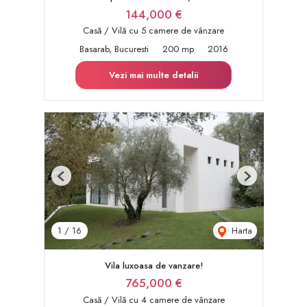
144,000 €
Casă / Vilă cu 5 camere de vânzare
Basarab, Bucuresti
200 mp
2016
Vezi mai multe detalii
Previous
Next
Harta
1
/
16
Vila luxoasa de vanzare!
765,000 €
Casă / Vilă cu 4 camere de vânzare