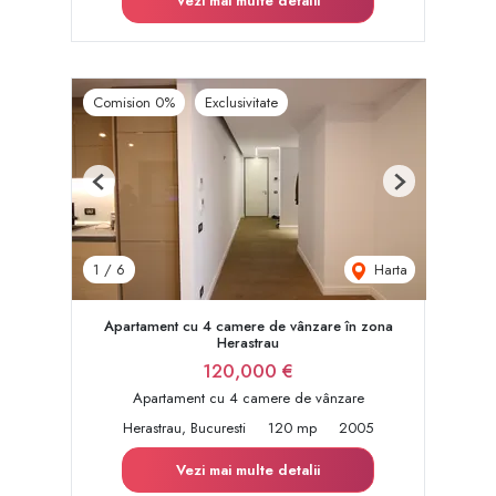
Vezi mai multe detalii
Comision 0%
Exclusivitate
Previous
Next
Harta
1
/
6
Apartament cu 4 camere de vânzare în zona
Herastrau
120,000 €
Apartament cu 4 camere de vânzare
Herastrau, Bucuresti
120 mp
2005
Vezi mai multe detalii