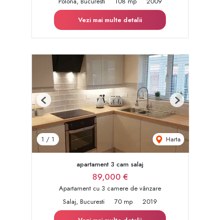
Polona, Bucuresti
108 mp
2009
Vezi mai multe detalii
Previous
Next
Harta
1
/
1
apartament 3 cam salaj
89,000 €
Apartament cu 3 camere de vânzare
Salaj, Bucuresti
70 mp
2019