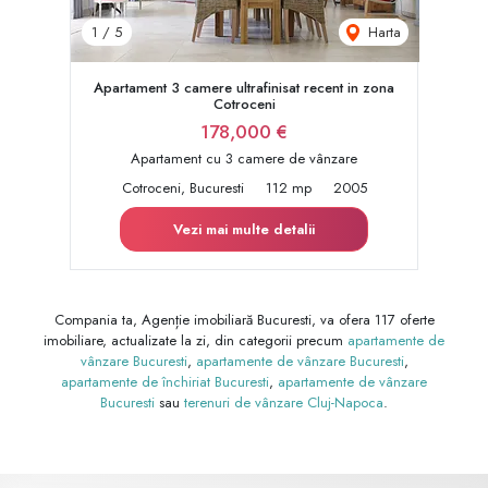
Harta
1
/
5
Apartament 3 camere ultrafinisat recent in zona
Cotroceni
178,000 €
Apartament cu 3 camere de vânzare
Cotroceni, Bucuresti
112 mp
2005
Vezi mai multe detalii
Compania ta, Agenție imobiliară Bucuresti, va ofera 117 oferte
imobiliare, actualizate la zi, din categorii precum
apartamente de
vânzare Bucuresti
,
apartamente de vânzare Bucuresti
,
apartamente de închiriat Bucuresti
,
apartamente de vânzare
Bucuresti
sau
terenuri de vânzare Cluj-Napoca
.