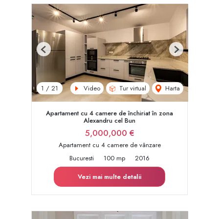
Previous
Next
Video
Tur virtual
Harta
1
/
21
Apartament cu 4 camere de închiriat în zona
Alexandru cel Bun
5,000,000 €
Apartament cu 4 camere de vânzare
Bucuresti
100 mp
2016
Vezi mai multe detalii