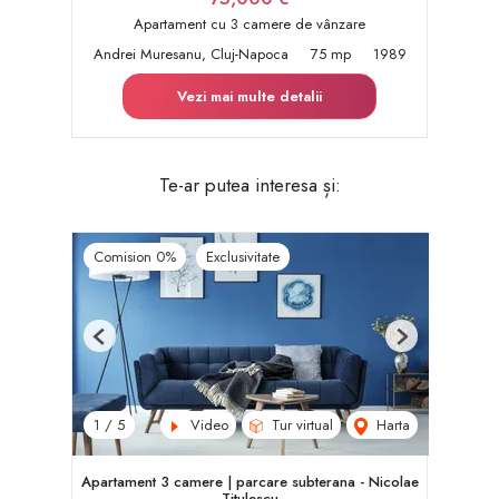
Apartament cu 3 camere de vânzare
Andrei Muresanu, Cluj-Napoca
75 mp
1989
Vezi mai multe detalii
Te-ar putea interesa și:
Comision 0%
Exclusivitate
Previous
Next
Video
Tur virtual
Harta
1
/
5
Apartament 3 camere | parcare subterana - Nicolae
Titulescu