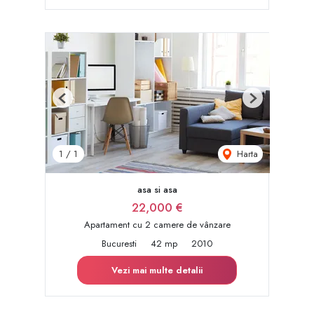
Previous
Next
Harta
1
/
1
asa si asa
22,000 €
Apartament cu 2 camere de vânzare
Bucuresti
42 mp
2010
Vezi mai multe detalii