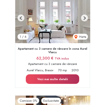
Previous
Next
Harta
1
/
6
Apartament cu 3 camere de vânzare în zona Aurel
Vlaicu
62,300 €
TVA inclus
Apartament cu 3 camere de vânzare
Aurel Vlaicu, Brasov
70 mp
2010
Vezi mai multe detalii
Comision 0%
Exclusivitate