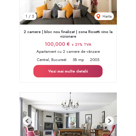
Harta
1
/
5
2 camere | bloc nou finalizat | zona Rosetti vino la
vizionare
100,000 €
+ 21% TVA
Apartament cu 2 camere de vânzare
Central, Bucuresti
58 mp
2005
Vezi mai multe detalii
Previous
Next