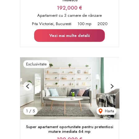
192,000 €
Apartament cu 3 camere de vânzare
P-ta Victoriei, Bucuresti
100 mp
2020
Vezi mai multe detalii
Exclusivitate
Previous
Next
Harta
1
/
5
Super apartament oportunitate pentru pretentiosi
mutare imediata 64 mp