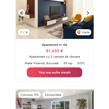
Previous
Next
Harta
1
/
4
Apartament in vila
81,450 €
Apartament cu 2 camere de vânzare
Matei Voievod, Bucuresti
55 mp
2010
Vezi mai multe detalii
Comision 0%
Exclusivitate