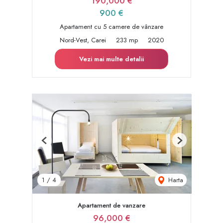
190,000 €
900 €
Apartament cu 5 camere de vânzare
Nord-Vest, Carei
233 mp
2020
Vezi mai multe detalii
Previous
Next
Harta
1
/
4
Apartament de vanzare
96,000 €