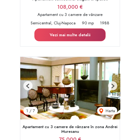
108,000 €
Apartament cu 3 camere de vânzare
Semicentral, Cluj-Napoca
90 mp
1988
Vezi mai multe detalii
Previous
Next
Harta
1
/
7
Apartament cu 3 camere de vânzare în zona Andrei
Muresanu
75,000 €