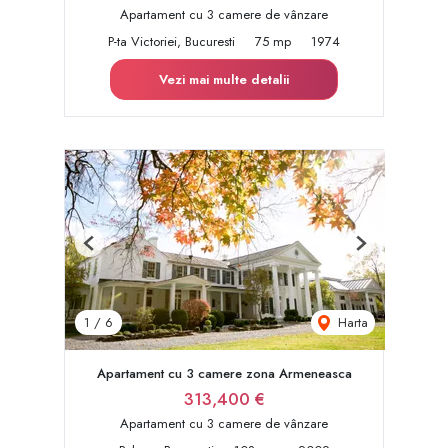
Apartament cu 3 camere de vânzare
P-ta Victoriei, Bucuresti
75 mp
1974
Vezi mai multe detalii
Previous
Next
Harta
1
/
6
Apartament cu 3 camere zona Armeneasca
313,400 €
Apartament cu 3 camere de vânzare