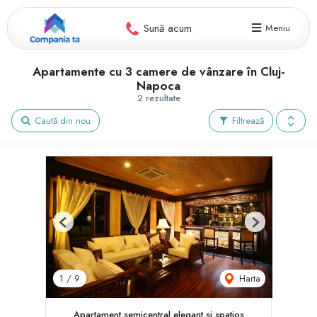
Sună acum
Meniu
Apartamente cu 3 camere de vânzare în Cluj-
Napoca
2 rezultate
Caută din nou
Filtrează
Previous
Next
Harta
1
/
9
Apartament semicentral elegant si spatios