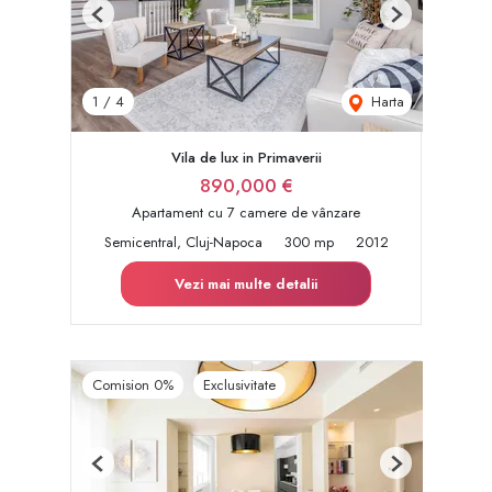
Previous
Next
Harta
1
/
4
Vila de lux in Primaverii
890,000 €
Apartament cu 7 camere de vânzare
Semicentral, Cluj-Napoca
300 mp
2012
Vezi mai multe detalii
Comision 0%
Exclusivitate
Previous
Next