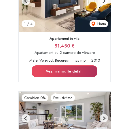
Previous
Next
Harta
1
/
4
Apartament in vila
81,450 €
Apartament cu 2 camere de vânzare
Matei Voievod, Bucuresti
55 mp
2010
Vezi mai multe detalii
Comision 0%
Exclusivitate
Previous
Next