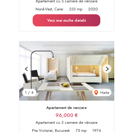
Apartament cu 5 camere de vânzare
Nord-Vest, Carei
233 mp
2020
Vezi mai multe detalii
Previous
Next
Harta
1
/
4
Apartament de vanzare
96,000 €
Apartament cu 3 camere de vânzare
P-ta Victoriei, Bucuresti
75 mp
1974