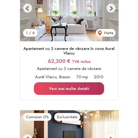
Previous
Next
Harta
1
/
6
Apartament cu 3 camere de vânzare în zona Aurel
Vlaicu
62,300 €
TVA inclus
Apartament cu 3 camere de vânzare
Aurel Vlaicu, Brasov
70 mp
2010
Vezi mai multe detalii
Comision 0%
Exclusivitate