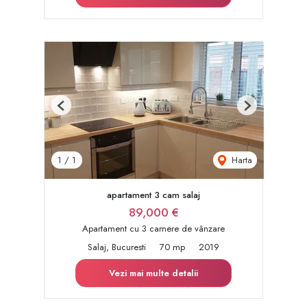
Previous
Next
Harta
1
/
1
apartament 3 cam salaj
89,000 €
Apartament cu 3 camere de vânzare
Salaj, Bucuresti
70 mp
2019
Vezi mai multe detalii