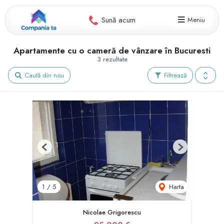
Sună acum
Meniu
Apartamente cu o cameră de vânzare în Bucuresti
3 rezultate
Caută din nou
Filtrează
Previous
Next
Harta
1
/
5
Nicolae Grigorescu