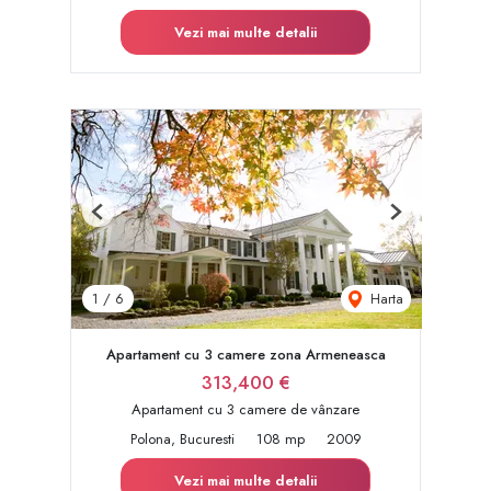
Vezi mai multe detalii
Previous
Next
Harta
1
/
6
Apartament cu 3 camere zona Armeneasca
313,400 €
Apartament cu 3 camere de vânzare
Polona, Bucuresti
108 mp
2009
Vezi mai multe detalii