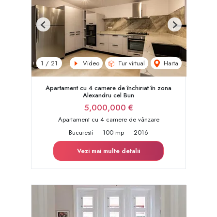
Previous
Next
Video
Tur virtual
Harta
1
/
21
Apartament cu 4 camere de închiriat în zona
Alexandru cel Bun
5,000,000 €
Apartament cu 4 camere de vânzare
Bucuresti
100 mp
2016
Vezi mai multe detalii