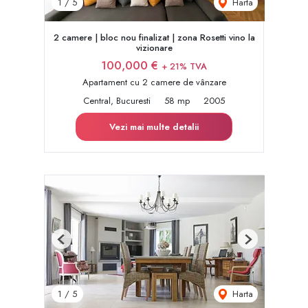
Harta
1
/
5
2 camere | bloc nou finalizat | zona Rosetti vino la
vizionare
100,000 €
+ 21% TVA
Apartament cu 2 camere de vânzare
Central, Bucuresti
58 mp
2005
Vezi mai multe detalii
Previous
Next
Harta
1
/
5