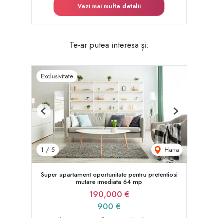
Vezi mai multe detalii
Te-ar putea interesa și:
Exclusivitate
Previous
Next
Harta
1
/
5
Super apartament oportunitate pentru pretentiosi
mutare imediata 64 mp
190,000 €
900 €