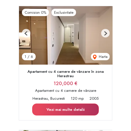
Comision 0%
Exclusivitate
Previous
Next
Harta
1
/
6
Apartament cu 4 camere de vânzare în zona
Herastrau
120,000 €
Apartament cu 4 camere de vânzare
Herastrau, Bucuresti
120 mp
2005
Vezi mai multe detalii