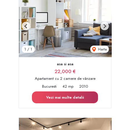
Previous
Next
Harta
1
/
1
asa si asa
22,000 €
Apartament cu 2 camere de vânzare
Bucuresti
42 mp
2010
Vezi mai multe detalii