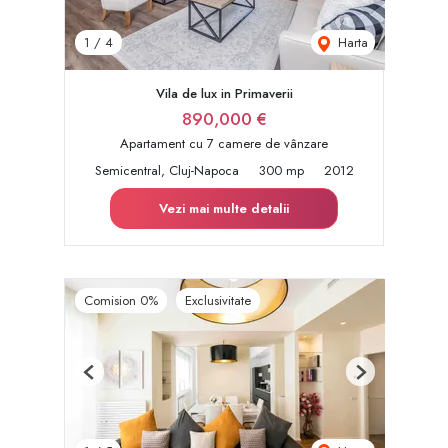
Harta
1
/
4
Vila de lux in Primaverii
890,000 €
Apartament cu 7 camere de vânzare
Semicentral, Cluj-Napoca
300 mp
2012
Vezi mai multe detalii
Comision 0%
Exclusivitate
Previous
Next