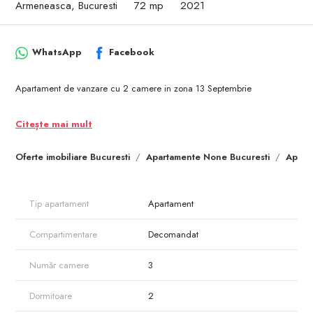
Armeneasca, Bucuresti
72 mp
2021
WhatsApp
Facebook
Apartament de vanzare cu 2 camere in zona 13 Septembrie
Citește mai mult
Oferte imobiliare Bucuresti
Apartamente None Bucuresti
Apart
Tip apartament
Apartament
Compartimentare
Decomandat
Număr camere
3
Dormitoare
2