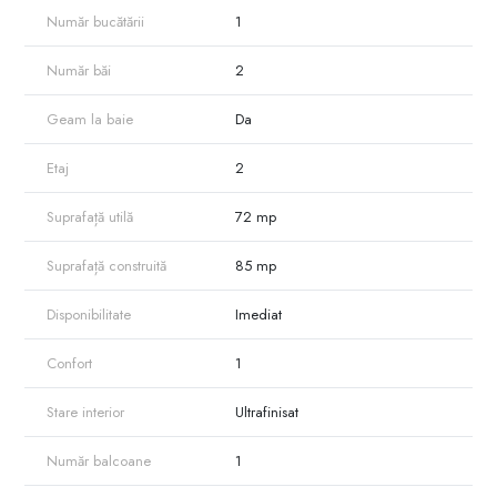
Număr bucătării
1
Număr băi
2
Geam la baie
Da
Etaj
2
Suprafață utilă
72 mp
Suprafață construită
85 mp
Disponibilitate
Imediat
Confort
1
Stare interior
Ultrafinisat
Număr balcoane
1