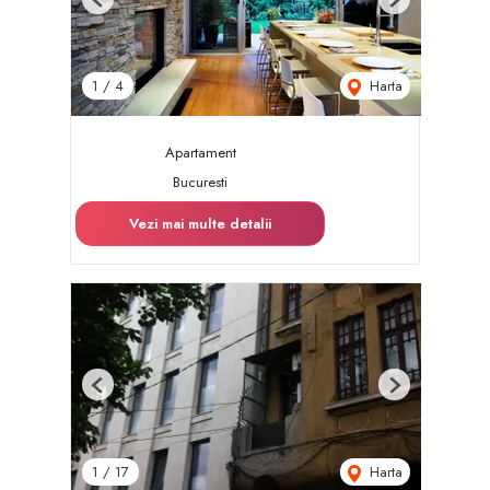
Previous
Next
Harta
1
/
4
Apartament
Bucuresti
Vezi mai multe detalii
Previous
Next
Harta
1
/
17