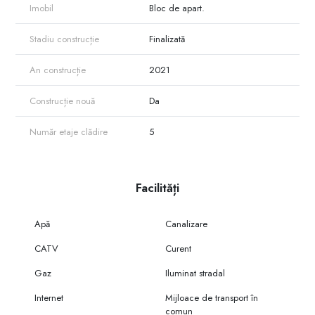
Imobil
Bloc de apart.
Stadiu construcție
Finalizată
An construcție
2021
Construcție nouă
Da
Număr etaje clădire
5
Facilități
Apă
Canalizare
CATV
Curent
Gaz
Iluminat stradal
Internet
Mijloace de transport în
comun