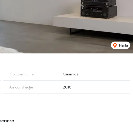
Harta
Tip construcție
Cărămidă
An construcție
2018
criere