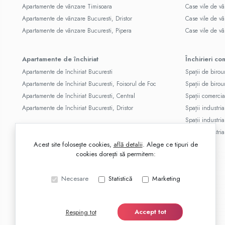
Apartamente de vânzare Timisoara
Case vile de v
Apartamente de vânzare Bucuresti, Dristor
Case vile de v
Apartamente de vânzare Bucuresti, Pipera
Case vile de v
Apartamente de închiriat
Închirieri co
Apartamente de închiriat Bucuresti
Spații de birou
Apartamente de închiriat Bucuresti, Foisorul de Foc
Spații de birou
Apartamente de închiriat Bucuresti, Central
Spații comercia
Apartamente de închiriat Bucuresti, Dristor
Spații industria
Spații industri
Spații industri
Acest site folosește cookies,
află detalii
.
Alege ce tipuri de
cookies dorești să permitem:
Necesare
Statistică
Marketing
Accept tot
Resping tot