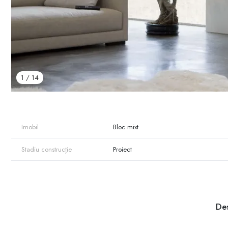
1
/
14
Imobil
Bloc mixt
Stadiu construcție
Proiect
Des