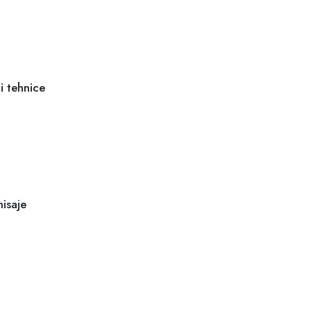
ii tehnice
nisaje