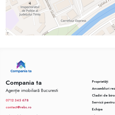
Compania ta
Proprietăți
Ansambluri rez
Agenție imobiliară Bucuresti
Cladiri de biro
0712 345 678
Servicii pentr
contact@rebs.ro
Echipa