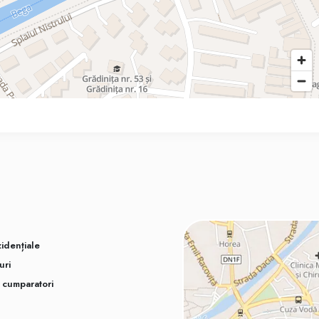
idențiale
uri
u cumparatori