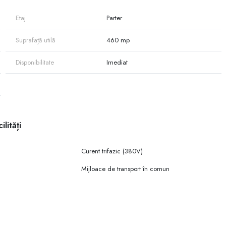
Etaj
Parter
Suprafață utilă
460 mp
Disponibilitate
Imediat
ilități
Curent trifazic (380V)
Mijloace de transport în comun