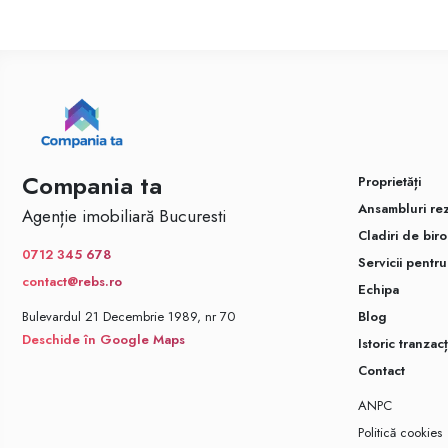
Compania ta
Proprietăți
Ansambluri rez
Agenție imobiliară Bucuresti
Cladiri de biro
0712 345 678
Servicii pentr
contact@rebs.ro
Echipa
Bulevardul 21 Decembrie 1989, nr 70
Blog
Deschide în Google Maps
Istoric tranzacț
Contact
ANPC
Politică cookies