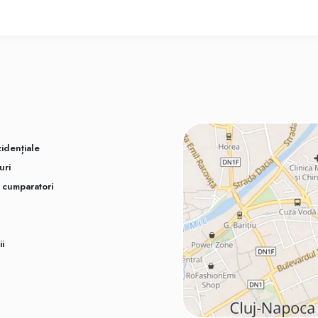
idențiale
uri
u cumparatori
ii