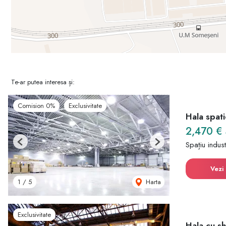
Te-ar putea interesa și:
Comision 0%
Exclusivitate
Hala spati
2,470 €
Spațiu indust
Previous
Next
Vezi 
Harta
1
/
5
Exclusivitate
Hala cu sh