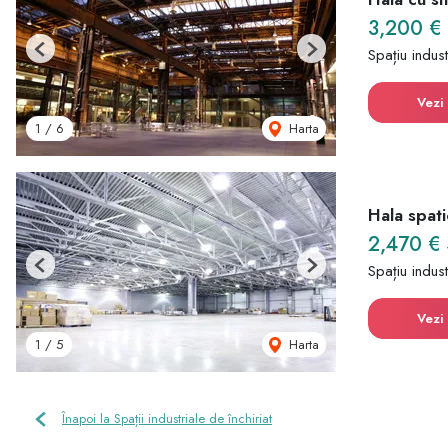
3,200 €
Spațiu indust
Previous
Next
Vezi 
Harta
1
/
6
Hala spati
2,470 €
Spațiu indust
Previous
Next
Vezi 
Harta
1
/
5
Înapoi la Spații industriale de închiriat