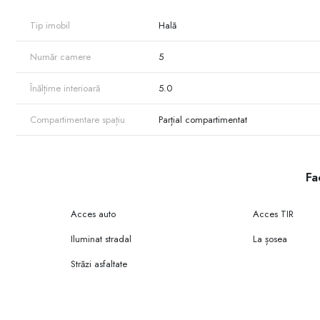
Tip imobil
Hală
Număr camere
5
Înălțime interioară
5.0
Compartimentare spațiu
Parțial compartimentat
Fac
Acces auto
Acces TIR
Iluminat stradal
La șosea
Străzi asfaltate