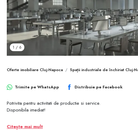
1
/
6
Oferte imobiliare Cluj-Napoca
Spații industriale de închiriat Cluj-
Trimite pe
WhatsApp
Distribuie pe
Facebook
Potrivita pentru activitati de productie si service.
Disponibila imediat!
Citește mai mult