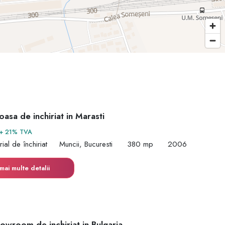
oasa de inchiriat in Marasti
+ 21% TVA
rial de închiriat
Muncii, Bucuresti
380 mp
2006
mai multe detalii
owroom de inchiriat in Bulgaria