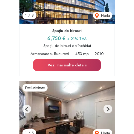
Harta
1
/
9
Spațiu de birouri
6,750 €
+ 21% TVA
Spațiu de birouri de închiriat
Armeneasca, Bucuresti
450 mp
2010
Vezi mai multe detalii
Exclusivitate
Previous
Next
Harta
1
/
5