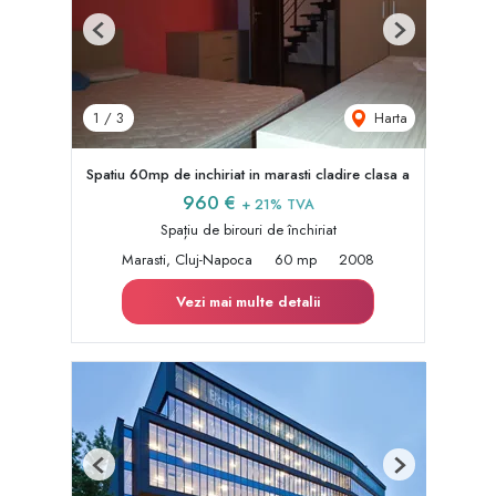
Previous
Next
Harta
1
/
3
Spatiu 60mp de inchiriat in marasti cladire clasa a
960 €
+ 21% TVA
Spațiu de birouri de închiriat
Marasti, Cluj-Napoca
60 mp
2008
Vezi mai multe detalii
Previous
Next