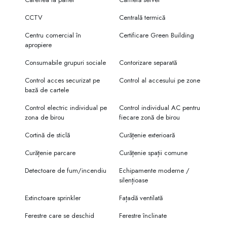
CCTV
Centrală termică
Centru comercial în
Certificare Green Building
apropiere
Consumabile grupuri sociale
Contorizare separată
Control acces securizat pe
Control al accesului pe zone
bază de cartele
Control electric individual pe
Control individual AC pentru
zona de birou
fiecare zonă de birou
Cortină de sticlă
Curățenie exterioară
Curățenie parcare
Curățenie spații comune
Detectoare de fum/incendiu
Echipamente moderne /
silențioase
Extinctoare sprinkler
Fațadă ventilată
Ferestre care se deschid
Ferestre înclinate