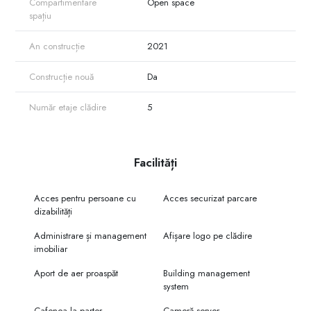
Compartimentare
Open space
spațiu
An construcție
2021
Construcție nouă
Da
Număr etaje clădire
5
Facilități
Acces pentru persoane cu
Acces securizat parcare
dizabilități
Administrare și management
Afișare logo pe clădire
imobiliar
Aport de aer proaspăt
Building management
system
Cafenea la parter
Cameră server