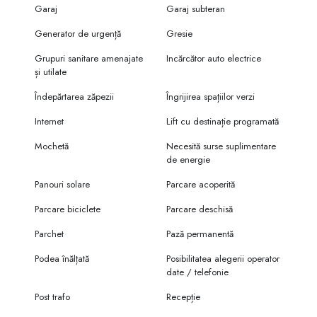
Garaj
Garaj subteran
Generator de urgență
Gresie
Grupuri sanitare amenajate
Incărcător auto electrice
și utilate
Îndepărtarea zăpezii
Îngrijirea spațiilor verzi
Internet
Lift cu destinație programată
Mochetă
Necesită surse suplimentare
de energie
Panouri solare
Parcare acoperită
Parcare biciclete
Parcare deschisă
Parchet
Pază permanentă
Podea înălțată
Posibilitatea alegerii operator
date / telefonie
Post trafo
Recepție