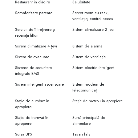
Restaurant în clădire
Salubritate
Semaforizare parcare
Server room cu rack,
ventilație, control acces
Servicii de întreținere și
Sistem climatizare 2 țevi
reparații lifturi
Sistem climatizare 4 țevi
Sistem de alarmă
Sistem de evacuare
Sistem de ventilație
Sisteme de securitate
Sistem electric inteligent
integrate BMS
Sistem inteligent ascensoare
Sistem modern de
telecomunicații
Stație de autobuz în
Stație de metrou în apropiere
apropiere
Stație de tramvai în
Sursă principală de
apropiere
alimentare
Sursa UPS
Tavan fals