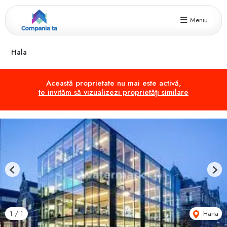
Meniu
Hala
Această proprietate nu mai este activă,
te invităm să vizualizezi proprietăți similare
Previous
Next
Harta
1
/
1